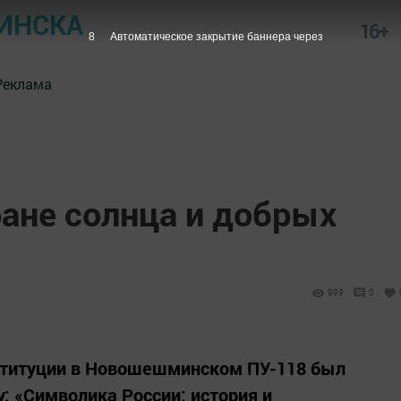
ИНСКА
16+
7
Автоматическое закрытие баннера через
Реклама
ане солнца и добрых
999
0
нституции в Новошешминском ПУ-118 был
: «Символика России: история и