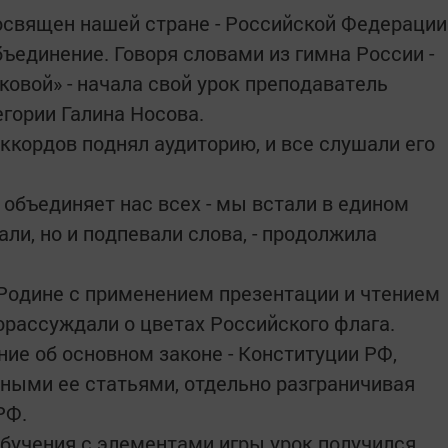
освящен нашей стране - Российской Федерации
ъединение. Говоря словами из гимна России -
ковой» - начала свой урок преподаватель
гории Галина Носова.
ккордов поднял аудиторию, и все слушали его
а объединяет нас всех - мы встали в едином
али, но и подпевали слова, - продолжила
Родине с применением презентации и чтением
порассуждали о цветах Российского флага.
ие об основном законе - Конституции РФ,
ными ее статьями, отдельно разграничивая
РФ.
обучения с элементами игры урок получился