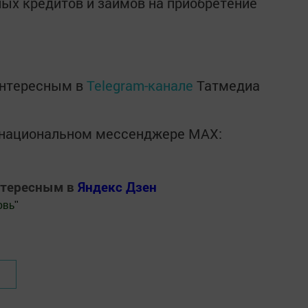
ных кредитов и займов на приобретение
интересным в
Telegram-канале
Татмедиа
в национальном мессенджере MАХ:
нтересным в
Яндекс Дзен
овь
"
.Новости