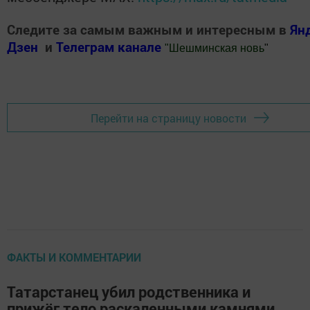
Следите за самым важным и интересным в
Ян
Дзен
и
Телеграм канале
"
Шешминская новь
"
Добавить Шешминскую новь в Яндекс.Новости
Перейти на страницу новости
ФАКТЫ И КОММЕНТАРИИ
Татарстанец убил родственника и
прижёг тело раскаленными камнями,