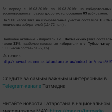
За период с 16.03.2016г. по 19.03.2016г. на избирательных
воспользовалось правом досрочно голосования
63
избирателя.
На 9.00 часов явка на избирательные участки составила
16,8%
о
количества избирателей (11472 чел.) .
Наиболее активные избиратели в
с. Шахмайкино
(явка составля
часов
33
%, наиболее пассивные избиратели в
с. Тубылгытау
-
9.00 часов составила -5,9%).
Источник:
http://novosheshminsk.tatarstan.ru/rus/index.htm/news/5
Следите за самым важным и интересным в
Telegram-канале
Татмедиа
Читайте новости Татарстана в национальном
мессенджере MАХ:
https://max.ru/tatmedia