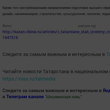
Кроме того востребованными направлениями подготовки высшего обра
дизайн, наноинженерия, строительство, культурология, геология, педи
Фото: uralcons.or
http://kazan.vibirai.ru/articles/v_tatarstane_stali_izvestny
1947516
Следите за самым важным и интересным в
T
Читайте новости Татарстана в национальном
https://max.ru/tatmedia
Следите за самым важным и интересным в
Ян
и
Телеграм канале
"
Шешминская новь
"
Добавить Шешминскую новь в Яндекс.Новости