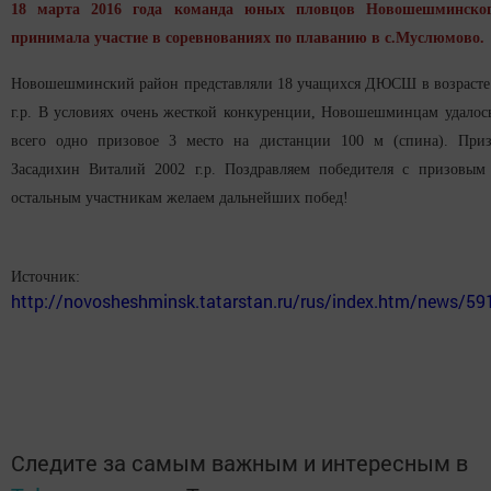
18 марта 2016 года команда юных пловцов Новошешминског
принимала участие в соревнованиях по плаванию в с.Муслюмово.
Новошешминский район представляли 18 учащихся ДЮСШ в возрасте
г.р. В условиях очень жесткой конкуренции, Новошешминцам удалос
всего одно призовое 3 место на дистанции 100 м (спина). Приз
Засадихин Виталий 2002 г.р. Поздравляем победителя с призовым
остальным участникам желаем дальнейших побед!
Источник:
http://novosheshminsk.tatarstan.ru/rus/index.htm/news/5
Следите за самым важным и интересным в