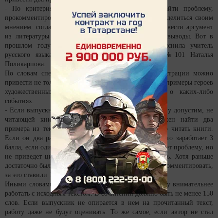
- По критериям оценки в этот раз требуется найти проблему,
прокомментировать ее, показать позицию автора, поделиться своим
мнением: согласием или несогласием с автором, привести аргумент
из литературы или из жизни, потом сделать свои выводы. Вот в
прошлом году таких требований не было, - пояснила учитель
русского языка и литературы казанской школы №101 Наталья
Поликарпова.
По словам специалистов, в качестве примера-иллюстрации можно
привести не только цитаты, но и косвенную речь или примеры героев
художественных произведений и их изречений о каких-либо
событиях.
- Если выпускник два раза комментирует проблему, ну допустим, не
читающей книг современной молодежи, он должен найти два
примера из текста, вот, мол, автор считает, что надо читать книги.
Если он два раза сделает такую привязку к тексту, то заработает 3
балла, если один раз - 2 балла, а если прокомментирует проблему, но
не приведет цитаты или примеры из текста, то ноль. Хотя раньше
достаточно было найти проблему и правильно ее прокомментировать,
за это ставили 1 балл, - приводит пример педагог.
Иными словами перед школьниками поставили задачу внимательнее
работать с исходным текстом. В сочинении должно быть не менее 150
слов. Если выпускник не опирается в нем на прочитанный текст,
работу даже не будут оценивать. То же самое, если автор не стал