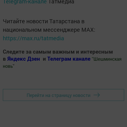
Telegram-канале
Татмедиа
Читайте новости Татарстана в
национальном мессенджере MАХ:
https://max.ru/tatmedia
Следите за самым важным и интересным
в
Яндекс Дзен
и
Телеграм канале
"
Шешминская
новь
"
Добавить Шешминскую новь в Яндекс.Новости
Перейти на страницу новости