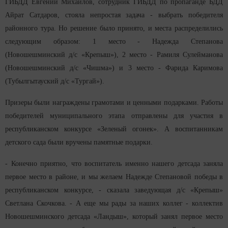
ГИБДД Евгений Михайлов, сотрудник ГИБДД по пропаганде БДД
Айрат Сатдаров, стояла непростая задача - выбрать победителя
районного тура. Но решение было принято, и места распределились
следующим образом: 1 место - Надежда Степанова
(Новошешминский д/с «Крепыш»), 2 место - Рамиля Сулейманова
(Новошешминский д/с «Чишма») и 3 место - Фарида Каримова
(Тубылгытауский д/с «Тургай»).
Призеры были награждены грамотами и ценными подарками. Работы
победителей муниципального этапа отправлены для участия в
республиканском конкурсе «Зеленый огонек». А воспитанникам
детского сада были вручены памятные подарки.
- Конечно приятно, что воспитатель именно нашего детсада заняла
первое место в районе, и мы желаем Надежде Степановой победы в
республиканском конкурсе, - сказала заведующая д/с «Крепыш»
Светлана Скочкова. - А еще мы рады за наших коллег - коллектив
Новошешминского детсада «Ландыш», который занял первое место