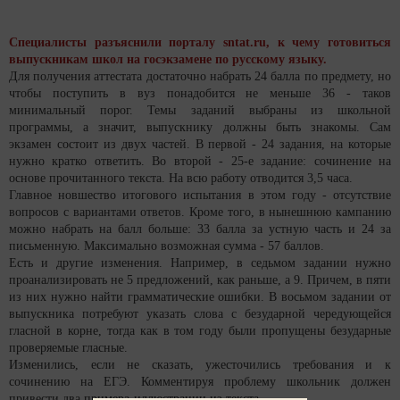
Специалисты разъяснили порталу sntat.ru, к чему готовиться
выпускникам школ на госэкзамене по русскому языку.
Для получения аттестата достаточно набрать 24 балла по предмету, но
чтобы поступить в вуз понадобится не меньше 36 - таков
минимальный порог. Темы заданий выбраны из школьной
программы, а значит, выпускнику должны быть знакомы. Сам
экзамен состоит из двух частей. В первой - 24 задания, на которые
нужно кратко ответить. Во второй - 25-е задание: сочинение на
основе прочитанного текста. На всю работу отводится 3,5 часа.
Главное новшество итогового испытания в этом году - отсутствие
вопросов с вариантами ответов. Кроме того, в нынешнюю кампанию
можно набрать на балл больше: 33 балла за устную часть и 24 за
письменную. Максимально возможная сумма - 57 баллов.
Есть и другие изменения. Например, в седьмом задании нужно
проанализировать не 5 предложений, как раньше, а 9. Причем, в пяти
из них нужно найти грамматические ошибки. В восьмом задании от
выпускника потребуют указать слова с безударной чередующейся
гласной в корне, тогда как в том году были пропущены безударные
проверяемые гласные.
Изменились, если не сказать, ужесточились требования и к
сочинению на ЕГЭ. Комментируя проблему школьник должен
привести два примера-иллюстрации из текста.