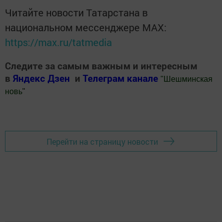
Читайте новости Татарстана в
национальном мессенджере MАХ:
https://max.ru/tatmedia
Следите за самым важным и интересным
в
Яндекс Дзен
и
Телеграм канале
"
Шешминская
новь
"
Добавить Шешминскую новь в Яндекс.Новости
Перейти на страницу новости