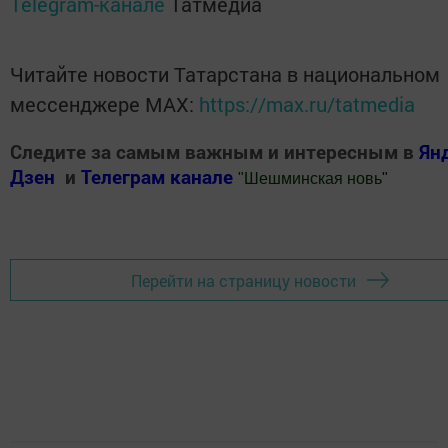
Telegram-канале
Татмедиа
Читайте новости Татарстана в национальном
мессенджере MАХ:
https://max.ru/tatmedia
Следите за самым важным и интересным в
Ян
Дзен
и
Телеграм канале
"
Шешминская новь
"
Добавить Шешминскую новь в Яндекс.Новости
Перейти на страницу новости