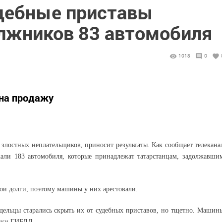
удебные приставы
олжников 83 автомобиля
1018
0
на продажу
 злостных неплательщиков, приносит результаты. Как сообщает телекана
ржали 183 автомобиля, которые принадлежат татарстанцам, задолжавши
вои долги, поэтому машины у них арестовали.
дельцы старались скрыть их от судебных приставов, но тщетно. Машин
ники ГИБДД.