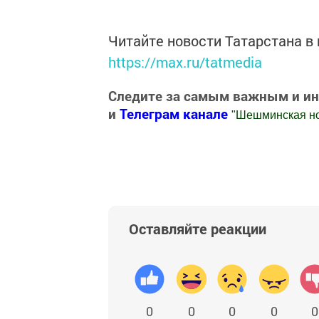
Читайте новости Татарстана 
https://max.ru/tatmedia
Следите за самым важным и и
и
Телеграм канале
"
Шешминская н
Добавить Шешминскую новь в Яндекс
Оставляйте реакции
0
0
0
0
0