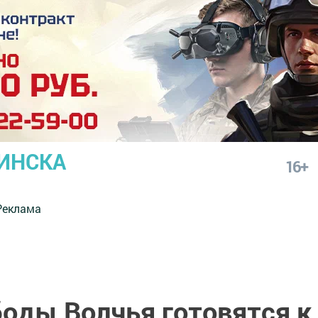
ИНСКА
16+
Реклама
оды Волчья готовятся к