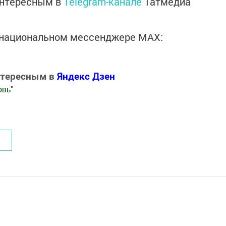
интересным в
Telegram-канале
Татмедиа
в национальном мессенджере MАХ:
нтересным в
Яндекс Дзен
овь
"
.Новости