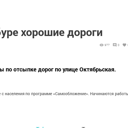
буре хорошие дороги
977
0
ы по отсыпке дорог по улице Октябрьская.
е с населения по программе «Самообложение».
Начинаются работ