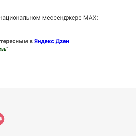
в национальном мессенджере MАХ:
нтересным в
Яндекс Дзен
овь
"
.Новости