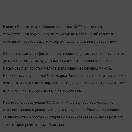
В канун Дня матери, в Новошешминском ЗАГС состоялось
торжественная вручение сертификатов на материнский капитал 5
семейным парам, в семьях которых недавно родились вторые дети.
Обладателями сертификата на материнский (семейный) капитал в этот
день стали семьи Сатрудиновых из Азеево, Барсуковых из Ленино,
Касымовых из Простых Челнов, Бельковых из Новошешминска,
Никитиных из Чувашской Чебоксарки. Все родившиеся дети - мальчики с
чудесными именами Рамир, Матвей, Радель, Глеб и Артем, причем трое
из них «лично» присутствовали на торжестве.
Кроме того, заведующая ЗАГС Алия Мирьякупова торжественно
зарегистрировала рождение нового гражданина России с вручением
свидетельства о рождении супругам Чайниковым - в их семье родился
тоже второй ребенок - сын Дмитрий.