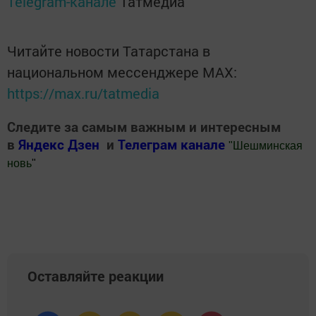
Telegram-канале
Татмедиа
Читайте новости Татарстана в
национальном мессенджере MАХ:
https://max.ru/tatmedia
Следите за самым важным и интересным
в
Яндекс Дзен
и
Телеграм канале
"
Шешминская
новь
"
Добавить Шешминскую новь в Яндекс.Новости
Оставляйте реакции