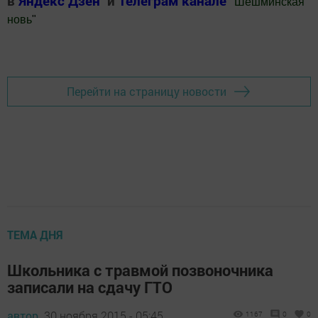
в
Яндекс Дзен
и
Телеграм канале
"
Шешминская
новь
"
Добавить Шешминскую новь в Яндекс.Новости
Перейти на страницу новости
ТЕМА ДНЯ
Школьника с травмой позвоночника
записали на сдачу ГТО
автор,
30 ноября 2015 - 05:45
1167
0
0