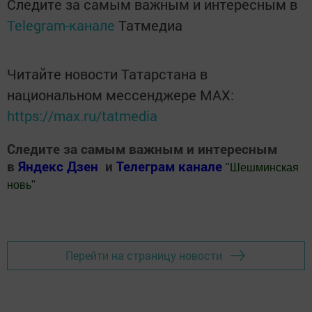
Следите за самым важным и интересным в
Telegram-канале
Татмедиа
Читайте новости Татарстана в
национальном мессенджере MАХ:
https://max.ru/tatmedia
Следите за самым важным и интересным
в
Яндекс Дзен
и
Телеграм канале
"
Шешминская
новь
"
Добавить Шешминскую новь в Яндекс.Новости
Перейти на страницу новости