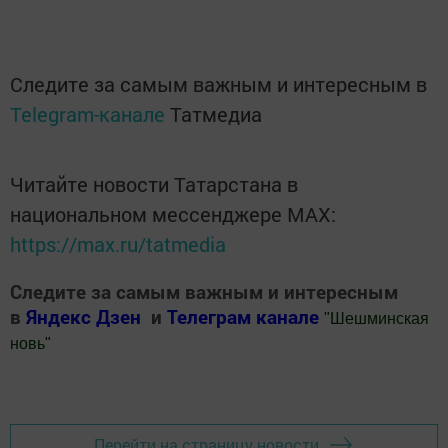
Следите за самым важным и интересным в
Telegram-канале
Татмедиа
Читайте новости Татарстана в
национальном мессенджере MАХ:
https://max.ru/tatmedia
Следите за самым важным и интересным
в
Яндекс Дзен
и
Телеграм канале
"
Шешминская
новь
"
Добавить Шешминскую новь в Яндекс.Новости
Перейти на страницу новости