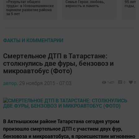
«Результат общего
Семья Героя: любовь,
95 лет 
труда»: в Новошешминске
верность и память
годы, э
оценили развитие района
за 5 лет
ФАКТЫ И КОММЕНТАРИИ
Смертельное ДТП в Татарстане:
столкнулись две фуры, бензовоз и
микроавтобус (Фото)
автор,
29 ноября 2015 - 07:03
1401
0
0
В Актнышском районе Татарстана сегодня утром
произошло смертельное ДТП с участием двух фур,
бензовоза и микроавтобуса, в происшествии мгновенно