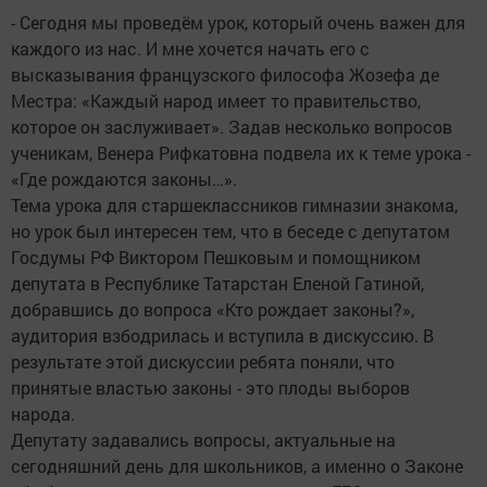
- Сегодня мы проведём урок, который очень важен для
каждого из нас. И мне хочется начать его с
высказывания французского философа Жозефа де
Местра: «Каждый народ имеет то правительство,
которое он зaслуживaет». Задав несколько вопросов
ученикам, Венера Рифкатовна подвела их к теме урока -
«Где рождаются законы…».
Тема урока для старшеклассников гимназии знакома,
но урок был интересен тем, что в беседе с депутатом
Госдумы РФ Виктором Пешковым и помощником
депутата в Республике Татарстан Еленой Гатиной,
добравшись до вопроса «Кто рождает законы?»,
аудитория взбодрилась и вступила в дискуссию. В
результате этой дискуссии ребята поняли, что
принятые властью законы - это плоды выборов
народа.
Депутату задавались вопросы, актуальные на
сегодняшний день для школьников, а именно о Законе