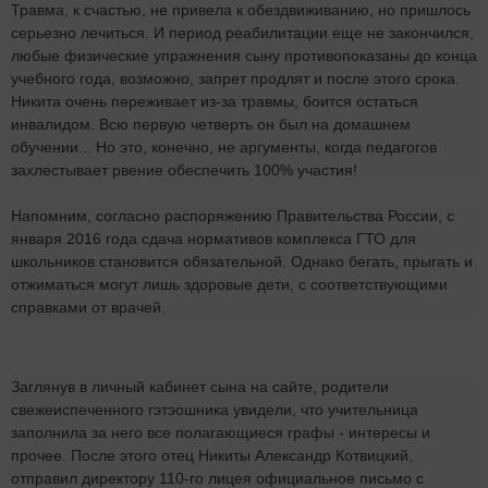
Травма, к счастью, не привела к обездвиживанию, но пришлось
серьезно лечиться. И период реабилитации еще не закончился,
любые физические упражнения сыну противопоказаны до конца
учебного года, возможно, запрет продлят и после этого срока.
Никита очень переживает из-за травмы, боится остаться
инвалидом. Всю первую четверть он был на домашнем
обучении... Но это, конечно, не аргументы, когда педагогов
захлестывает рвение обеспечить 100% участия!
Напомним, согласно распоряжению Правительства России, с
января 2016 года сдача нормативов комплекса ГТО для
школьников становится обязательной. Однако бегать, прыгать и
отжиматься могут лишь здоровые дети, с соответствующими
справками от врачей.
Заглянув в личный кабинет сына на сайте, родители
свежеиспеченного гэтэошника увидели, что учительница
заполнила за него все полагающиеся графы - интересы и
прочее. После этого отец Никиты Александр Котвицкий,
отправил директору 110-го лицея официальное письмо с