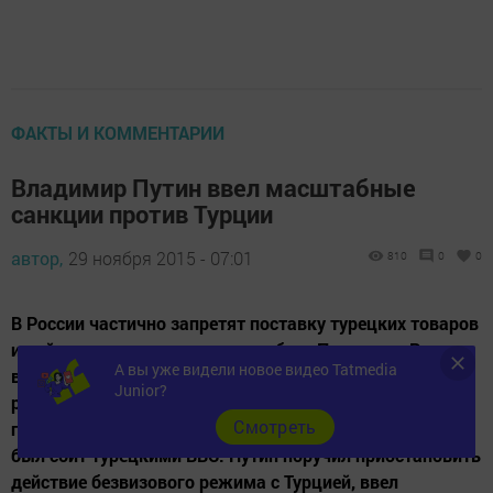
ФАКТЫ И КОММЕНТАРИИ
Владимир Путин ввел масштабные
санкции против Турции
автор,
29 ноября 2015 - 07:01
810
0
0
В России частично запретят поставку турецких товаров
и найм турецких граждан на работу Президент России
А вы уже видели новое видео Tatmedia
ввел ряд жестких мер в отношении Турции на фоне
Junior?
разрастающегося политического кризиса, вызванного
Cмотреть
гибелью бомбардировщика Су-24 в Сирии, который
был сбит турецкими ВВС. Путин поручил приостановить
действие безвизового режима с Турцией, ввел