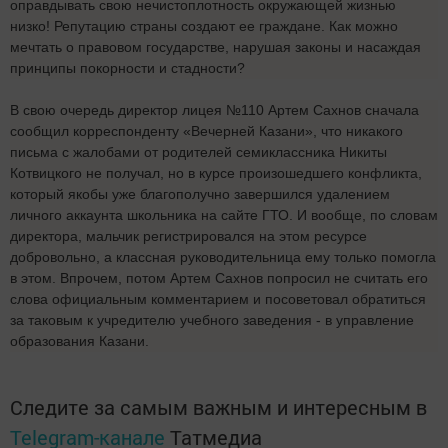
оправдывать свою нечистоплотность окружающей жизнью
низко! Репутацию страны создают ее граждане. Как можно
мечтать о правовом государстве, нарушая законы и насаждая
принципы покорности и стадности?
В свою очередь директор лицея №110 Артем Сахнов сначала
сообщил корреспонденту «Вечерней Казани», что никакого
письма с жалобами от родителей семиклассника Никиты
Котвицкого не получал, но в курсе произошедшего конфликта,
который якобы уже благополучно завершился удалением
личного аккаунта школьника на сайте ГТО. И вообще, по словам
директора, мальчик регистрировался на этом ресурсе
добровольно, а классная руководительница ему только помогла
в этом. Впрочем, потом Артем Сахнов попросил не считать его
слова официальным комментарием и посоветовал обратиться
за таковым к учредителю учебного заведения - в управление
образования Казани.
Следите за самым важным и интересным в
Telegram-канале
Татмедиа