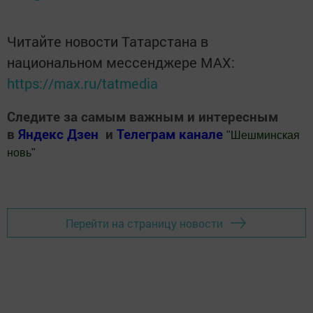
Читайте новости Татарстана в
национальном мессенджере MАХ:
https://max.ru/tatmedia
Следите за самым важным и интересным
в
Яндекс Дзен
и
Телеграм канале
"
Шешминская
новь
"
Добавить Шешминскую новь в Яндекс.Новости
Перейти на страницу новости