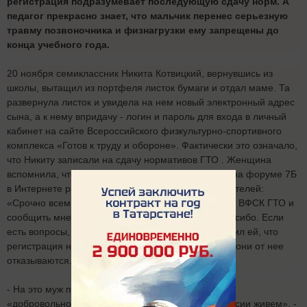
регистрация подразумевает последующую сдачу норм. А
педагог прекрасно знает, что мальчик перенес серьезную
травму позвоночника и физнагрузки ему запрещены до
конца учебного года.
20 ноября семиклассник Никита Котвицкий, вернувшись из
школы, вытащил из портфеля листок бумаги и отдал маме. Та
развернула листок и увидела на нем новый электронный адрес
сына, а к нему впридачу - логин и пароль для входа в личный
кабинет на сайте Всероссийского физкультурно-спортивного
комплекса «Готов к труду и обороне». Фактически это означало,
что Никиту записали на сдачу нормативов ГТО . Женщина
вспомнила, что накануне классный руководитель на форуме 7Б
в Интернете разместила такое послание для родителей:
«Срочно всем!!!! Зарегистрировать детей на сайте ВФСК ГТО и
сообщить мне id-код. Тем, кто это уже сделал, спасибо. Если
есть вопросы, звоните». На что отец Никиты ответил ей, что
регистрация на указанном сайте добровольная, и они от нее
отказываются.
- На это муж получил ответ, цитирую: «По поводу
«добровольно»: правы все, спору нет, но мы в России живем», -