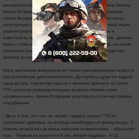
рассказала корреспонденту «Вечерней Казани» мама Никиты
Алина Котвицкая. - Видимо, рассудив, что мы бесправные
члены бесправного общества, учительница взяла вопросы
регистрации сына на себя. Завела ему новый почтовый ящик,
зарегистрировала его на сайте ГТО и поставила нас в
известность постфактум. Вроде как мы, по ее мнению, должны
были с этим смириться? У меня теперь два вопроса, на каком
основании учитель занимается самоуправством и куда нас
запишут в следующий раз?
Мать школьника возмущена не только рассуждениями педагога
про российскую действительность. До глубины души ее задела
одна деталь: в качестве пароля к личному кабинету на сайте
ГТО классная руководительница выбрала Никите слово
«позвоночник». Алина Котвицкая усмотрела в этом настоящее
оскорбление.
- Дело в том, что сын не сможет сдавать нормы ГТО по
состоянию здоровья, он вообще освобожден от физкультуры. У
Никиты второй раз за жизнь перелом позвоночника, - объясняет
она. - Первый он получил в 8 лет, второй недавно - в 13.