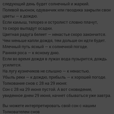
следующий день будет солнечный и жаркий.
Полевой вьюнок, одуванчик или гвоздика закрыли свои
цветы — к дождю.
Если камыш, телорез и остролист словно плачут,
то скоро выпадут осадки.
Цветная радуга белеет — ненастье скоро закончится.
Чем меньше капли дождя, тем дольше он идти будет.
Млечный путь ясный — к солнечной погоде.
Ранняя роса — к ясному дню.
Если во время дождя в лужах вода пузырится, дождь
усилится.
На лугу кузнечиков не слышно — к ненастью.
Убыль реки — к дождю, прибыль — к хорошей погоде.
Толкование снов с 28 на 29 июня:
Сон с 28 на 29 июня пустой. А вот сновидение,
увиденное днем 29 июня, начнет сбываться уже завтра.
Вы можете интерпретировать свой сон с нашим
Толкователем снов