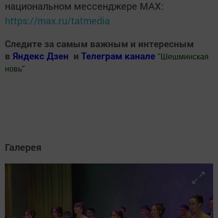
национальном мессенджере MАХ:
https://max.ru/tatmedia
Следите за самым важным и интересным
в
Яндекс Дзен
и
Телеграм канале
"
Шешминская
новь
"
Добавить Шешминскую новь в Яндекс.Новости
Галерея