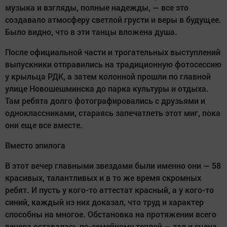
музыка и взгляды, полные надежды, — все это
создавало атмосферу светлой грусти и веры в будущее.
Было видно, что в эти танцы вложена душа.
После официальной части и трогательных выступлений
выпускники отправились на традиционную фотосессию
у крыльца РДК, а затем колонной прошли по главной
улице Новошешминска до парка культуры и отдыха.
Там ребята долго фотографировались с друзьями и
одноклассниками, стараясь запечатлеть этот миг, пока
они еще все вместе.
Вместо эпилога
В этот вечер главными звездами были именно они — 58
красивых, талантливых и в то же время скромных
ребят. И пусть у кого-то аттестат красный, а у кого-то
синий, каждый из них доказал, что труд и характер
способны на многое. Обстановка на протяжении всего
вечера оставалась по-семейному теплой — зал и сцена