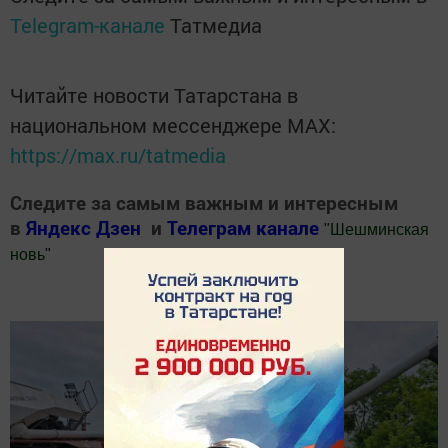
Telegram-канале
Татмедиа
Читайте новости Татарстана в
национальном мессенджере MАХ:
https://max.ru/tatmedia
Следите за самым важным и интересным
в
Яндекс Дзен
и
Телеграм канале
"
Шешминская
новь
"
Добавить Шешминскую новь в Яндекс.Новости