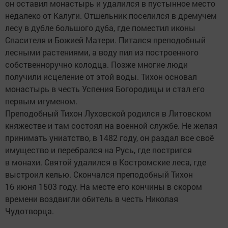
он оставил монастырь и удалился в пустынное место
недалеко от Калуги. Отшельник поселился в дремучем
лесу в дубле большого дуба, где поместил иконы
Спасителя и Божией Матери. Питался преподобный
лесными растениями, а воду пил из построенного
собственноручно колодца. Позже многие люди
получили исцеление от этой воды. Тихон основал
монастырь в честь Успения Богородицы и стал его
первым игуменом.
Преподобный Тихон Луховской родился в Литовском
княжестве и там состоял на военной службе. Не желая
принимать униатство, в 1482 году, он раздал все своё
имущество и перебрался на Русь, где постригся
в монахи. Святой удалился в Костромские леса, где
выстроил келью. Скончался преподобный Тихон
16 июня 1503 году. На месте его кончины в скором
времени воздвигли обитель в честь Николая
Чудотворца.