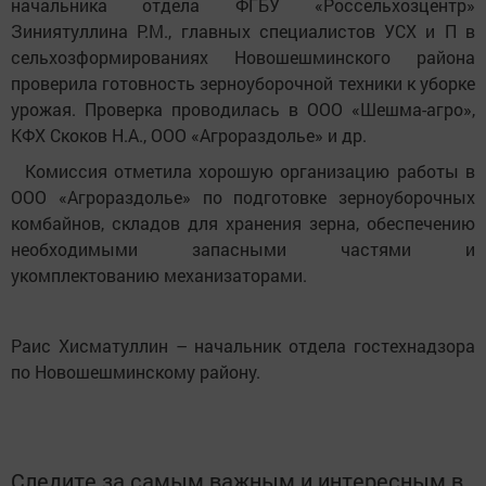
начальника отдела ФГБУ «Россельхозцентр»
Зиниятуллина Р.М., главных специалистов УСХ и П в
сельхозформированиях Новошешминского района
проверила готовность зерноуборочной техники к уборке
урожая. Проверка проводилась в ООО «Шешма-агро»,
КФХ Скоков Н.А., ООО «Агрораздолье» и др.
Комиссия отметила хорошую организацию работы в
ООО «Агрораздолье» по подготовке зерноуборочных
комбайнов, складов для хранения зерна, обеспечению
необходимыми запасными частями и
укомплектованию механизаторами.
Раис Хисматуллин – начальник отдела гостехнадзора
по Новошешминскому району.
Следите за самым важным и интересным в