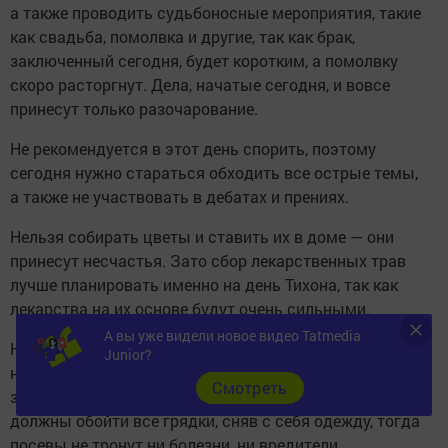
а также проводить судьбоносные мероприятия, такие
как свадьба, помолвка и другие, так как брак,
заключенный сегодня, будет коротким, а помолвку
скоро расторгнут. Дела, начатые сегодня, и вовсе
принесут только разочарование.
Не рекомендуется в этот день спорить, поэтому
сегодня нужно стараться обходить все острые темы,
а также не участвовать в дебатах и прениях.
Нельзя собирать цветы и ставить их в доме — они
принесут несчастья. Зато сбор лекарственных трав
лучше планировать именно на день Тихона, так как
лекарства на их основе будут очень сильными.
А вы уже видели новое видео Tatmedia
Не нужно 29 июня пропалывать грядки женщинам —
Junior?
ничего не вырастет. Этим в день Тихона должны
Cмотреть
заниматься девушки, притом, перед работой они
должны обойти все грядки, сняв с себя одежду, тогда
посевы не тронут ни болезни, ни вредители.