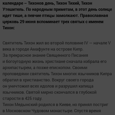
календаре – Тихонов день, Тихон Тихий, Тихон
Утешитель. По народным приметам, в этот день солнце
идет тише, а певчие птицы замолкают. Православная
церковь 29 июня вспоминает трех святых с именем
Тихон:
Святитель Тихон жил во второй половине IV — начале V
века в городе Амафунте на острове Кипр.
За прекрасное знание Священного Писания
и богоугодную жизнь христиане сначала избрала его
архипастырем, а позже епископом. Своими
проповедями святитель Тихон многих язычников Кипра
обратил в христианство. Вокруг своего города
он уничтожил всех идолов и разрушил капища
язычников. Святой мирно скончался в глубокой
старости в 425 году.
Тихон Медынский родился в Киеве, но принял постриг
в Московском Чудовом монастыре. Спустя время