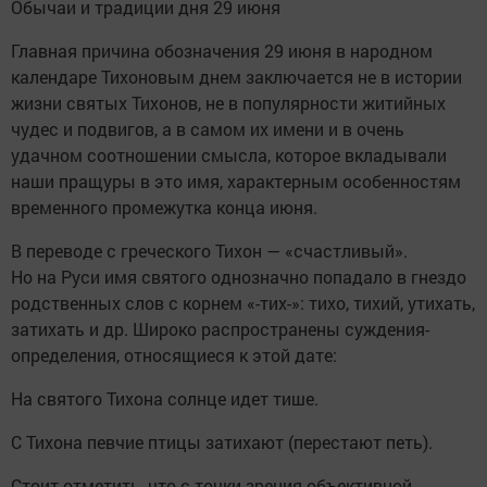
Обычаи и традиции дня 29 июня
Главная причина обозначения 29 июня в народном
календаре Тихоновым днем заключается не в истории
жизни святых Тихонов, не в популярности житийных
чудес и подвигов, а в самом их имени и в очень
удачном соотношении смысла, которое вкладывали
наши пращуры в это имя, характерным особенностям
временного промежутка конца июня.
В переводе с греческого Тихон — «счастливый».
Но на Руси имя святого однозначно попадало в гнездо
родственных слов с корнем «-тих-»: тихо, тихий, утихать,
затихать и др. Широко распространены суждения-
определения, относящиеся к этой дате:
На святого Тихона солнце идет тише.
С Тихона певчие птицы затихают (перестают петь).
Стоит отметить, что с точки зрения объективной