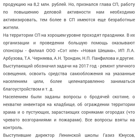
продукцию на 8,2 млн. рублей. Но, признался глава СП, работу
по повышению деловой активности нам необходимо
активизировать, тем более в СП имеются еще безработные
жители.
На территории СП на хорошем уровне проходят праздники. В их
организации и проведении большую помощь оказывают
спонсоры - филиал ООО «Сэт иле» «Новая Шешма», ИП Л.А.
Арбузова, Т.А. Черняева, А.Н. Трондин, Н.П. Панфилова и другие.
Выступающий обозначил задачи на 2017 год - ремонт уличного
освещения, освоить средства самообложения на указанные
населением цели, более целенаправленно заниматься
благоустройством и т. д.
Населением были заданы вопросы о бродячей скотине, о
нехватке инвентаря на кладбище, об ограждении территории
храма и о пустующих, зарастающих сорняками огородах (что
чревато возгораниями и пожарами). Все вопросы взяты на
контроль.
Выступившие директор Ленинской школы Газиз Юнусов,