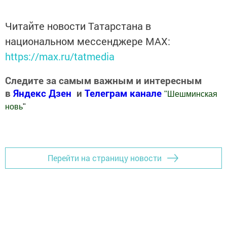
Читайте новости Татарстана в
национальном мессенджере MАХ:
https://max.ru/tatmedia
Следите за самым важным и интересным
в
Яндекс Дзен
и
Телеграм канале
"
Шешминская
новь
"
Добавить Шешминскую новь в Яндекс.Новости
Перейти на страницу новости