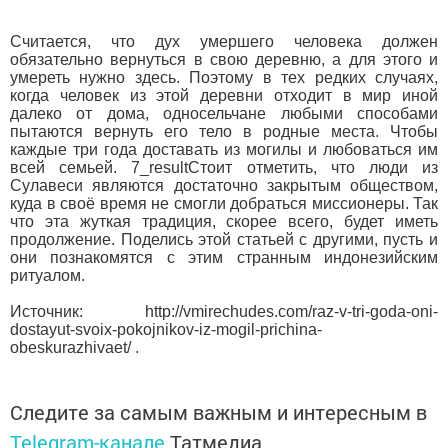
Считается, что дух умершего человека должен
обязательно вернуться в свою деревню, а для этого и
умереть нужно здесь. Поэтому в тех редких случаях,
когда человек из этой деревни отходит в мир иной
далеко от дома, односельчане любыми способами
пытаются вернуть его тело в родные места. Чтобы
каждые три года доставать из могилы и любоваться им
всей семьей. 7_resultСтоит отметить, что люди из
Сулавеси являются достаточно закрытым обществом,
куда в своё время не смогли добраться миссионеры. Так
что эта жуткая традиция, скорее всего, будет иметь
продолжение. Поделись этой статьей с другими, пусть и
они познакомятся с этим странным индонезийским
ритуалом.
Источник: http://vmirechudes.com/raz-v-tri-goda-oni-
dostayut-svoix-pokojnikov-iz-mogil-prichina-
obeskurazhivaet/ .
Следите за самым важным и интересным в
Telegram-канале
Татмедиа