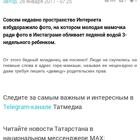
автор,
26 января 2017 - 07:25
966
0
0
Совсем недавно пространство Интернета
взбудоражило фото, на котором молодая мамочка
ради фото в Инстаграме обливает ледяной водой 3-
недельного ребенком.
От этого бедный младенец аж посинел! Люди не скупились на
гневные слова в адрес горе-мамаши, называя ее нецензурно и
даже требуя лишить «девицу» родительских прав.
Следите за самым важным и интересным в
Telegram-канале
Татмедиа
Читайте новости Татарстана в
национальном мессенджере MАХ: