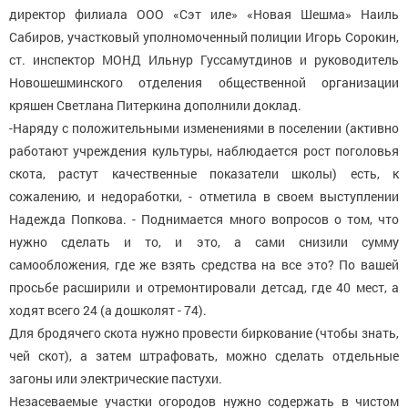
директор филиала ООО «Сэт иле» «Новая Шешма» Наиль
Сабиров, участковый уполномоченный полиции Игорь Сорокин,
ст. инспектор МОНД Ильнур Гуссамутдинов и руководитель
Новошешминского отделения общественной организации
кряшен Светлана Питеркина дополнили доклад.
-Наряду с положительными изменениями в поселении (активно
работают учреждения культуры, наблюдается рост поголовья
скота, растут качественные показатели школы) есть, к
сожалению, и недоработки, - отметила в своем выступлении
Надежда Попкова. - Поднимается много вопросов о том, что
нужно сделать и то, и это, а сами снизили сумму
самообложения, где же взять средства на все это? По вашей
просьбе расширили и отремонтировали детсад, где 40 мест, а
ходят всего 24 (а дошколят - 74).
Для бродячего скота нужно провести биркование (чтобы знать,
чей скот), а затем штрафовать, можно сделать отдельные
загоны или электрические пастухи.
Незасеваемые участки огородов нужно содержать в чистом