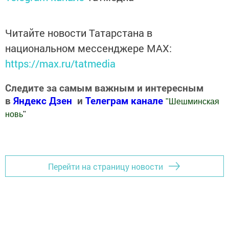
Читайте новости Татарстана в
национальном мессенджере MАХ:
https://max.ru/tatmedia
Следите за самым важным и интересным
в
Яндекс Дзен
и
Телеграм канале
"
Шешминская
новь
"
Добавить Шешминскую новь в Яндекс.Новости
Перейти на страницу новости