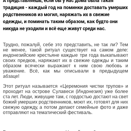
А представляешь, если бы у нас дома была такая
традиция - каждый год на поминки доставать умерших
родственников из могил, наряжать их в свежие
одежды, и поминать таким образом, как будто они
никуда не уходили и всё еще живут среди нас.
Трудно, пожалуй, себе это представить, не так ли? Тем
не менее, такой ритуал существует на самом деле:
индонезийские крестьяне каждые три года выкапывают
своих предков, наряжают их в свежие одежды и таким
образом всячески выражают к ним свою любовь и
уважение. Всё, как мы описывали в предыдущем
абзаце!
Этот ритуал называется «Церемония чистки трупов» и
проходит на острове Сулавеси (Индонезия) уже более
ста лет. Люди, живущие там, с гордостью достают на свет
божий умерших родственников, моют их, готовят для них
свежую одежду, а потом делают семейные фото и даже
отправляют на тематический фестиваль.