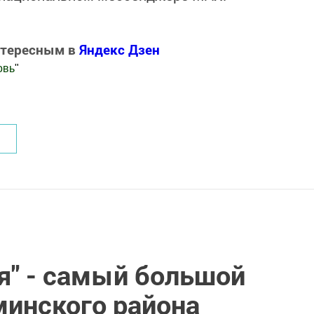
нтересным в
Яндекс Дзен
овь
"
.Новости
я" - самый большой
инского района