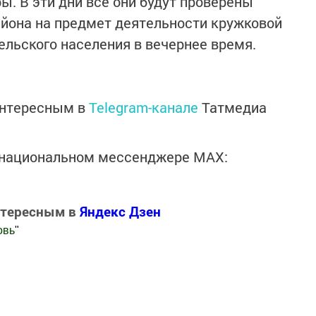
ы. В эти дни все они будут проверены
айона на предмет деятельности кружковой
ельского населения в вечернее время.
интересным в
Telegram-канале
Татмедиа
в национальном мессенджере MАХ:
нтересным в
Яндекс Дзен
овь
"
.Новости