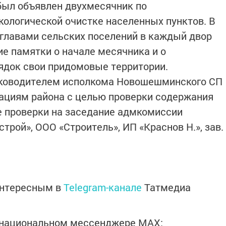
 был объявлен двухмесячник по
кологической очистке населенных пунктов. В
главами сельских поселений в каждый двор
е памятки о начале месячника и о
ядок свои придомовые территории.
уководителем исполкома Новошешминского СП
зациям района с целью проверки содержания
е проверки на заседание адмкомиссии
рой», ООО «Строитель», ИП «Краснов Н.», зав.
интересным в
Telegram-канале
Татмедиа
в национальном мессенджере MАХ: