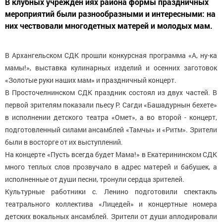
В клубных учрежден иях района формы праздничных
мероприятий были разнообразными и интересными: на
них чествовали многодетных матерей и молодых мам.
В Архангельском СДК прошли конкурсная программа «А, ну-ка
мамы!», выставка кулинарных изделий и осенних заготовок
«Золотые руки наших мам» и праздничный концерт.
В Просточелнинском СДК праздник состоял из двух частей. В
первой зрителям показали пьесу Р. Сагди «Башадурнын бехете»
в исполнении детского театра «Омет», а во второй - концерт,
подготовленный силами ансамблей «Тамчы» и «Ритм». Зрители
были в восторге от их выступлений.
На концерте «Пусть всегда будет Мама!» в Екатерининском СДК
много теплых слов прозвучало в адрес матерей и бабушек, а
исполненные от души песни, тронули сердца зрителей.
Культурные работники с. Ленино подготовили спектакль
театрального коллектива «Лицедей» и концертные номера
детских вокальных ансамблей. Зрители от души аплодировали