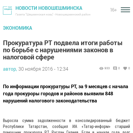
НОВОСТИ НОВОШЕШМИНСКА
16+
Газета "Шешминская новь" - Новошешминский район
ЭКОНОМИКА
Прокуратура РТ подвела итоги работы
по борьбе с нарушениями законов в
налоговой сфере
автор,
30 ноября 2016 - 12:34
933
0
0
По информации прокуратуры РТ, за 9 месяцев с начала
года прокуроры городов и районов выявили 848
нарушений налогового законодательства
Выросла сумма задолженности в консолидированный бюджет
Республики Татарстан, сообщил ИА «Татар-информ» старший
помощник прокурора РТ Руслан Галиев.
Если в начале года долг