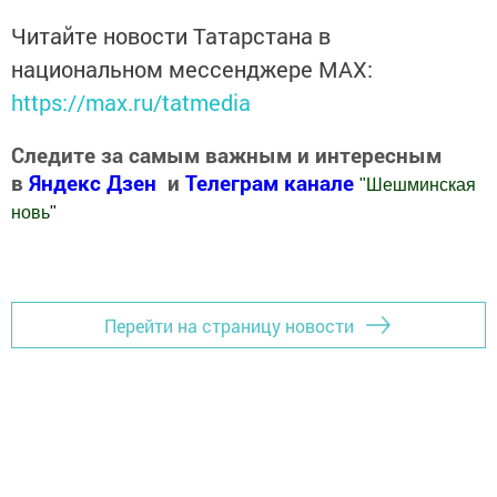
Читайте новости Татарстана в
национальном мессенджере MАХ:
https://max.ru/tatmedia
Следите за самым важным и интересным
в
Яндекс Дзен
и
Телеграм канале
"
Шешминская
новь
"
Добавить Шешминскую новь в Яндекс.Новости
Перейти на страницу новости