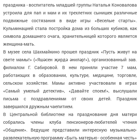
праздника - воспитатель младшей группы Наталья Коновалова
устроила для пап и мам и их трехлетних сынишек различные
подвижные состязания в виде игры «Веселые старты».
Кульминацией стала постройка дома из больших кубиков, как
символа домашнего очага, хранительницей которого является
женщина-мать.
В музее села Шахмайкино прошел праздник «Пусть живут на
свете мамы!» («Яшәсен җирдә әниләр!»), организованный зав.
филиалом Г. Сабировой. В нем приняли участие 7 мам,
работающих в образовании, культуре, медицине, торговле,
сельском хозяйстве. Мамы активно участвовали в играх
«Самый умелый детектив», «Давайте споем!», выслушали
письма с поздравлениями от своих детей. Праздник
завершился дружным чаепитием.
В Центральной библиотеке на празднование дня матери
собрались члены клуба пенсионеров-любителей чтения
«Общение». Ведущие представили интересную музыкально-
развлекательную программу «Быть матерью - особенная честь»