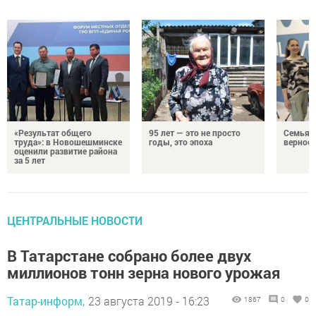
«Результат общего
95 лет — это не просто
Семья Г
труда»: в Новошешминске
годы, это эпоха
верност
оценили развитие района
за 5 лет
ЦЕНТРАЛЬНЫЕ НОВОСТИ
В Татарстане собрано более двух
миллионов тонн зерна нового урожая
Татар-информ,
23 августа 2019 - 16:23
1867
0
0