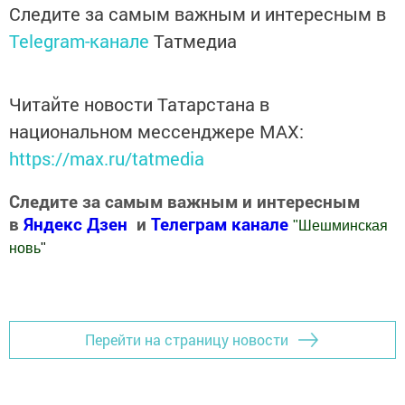
Следите за самым важным и интересным в
Telegram-канале
Татмедиа
Читайте новости Татарстана в
национальном мессенджере MАХ:
https://max.ru/tatmedia
Следите за самым важным и интересным
в
Яндекс Дзен
и
Телеграм канале
"
Шешминская
новь
"
Добавить Шешминскую новь в Яндекс.Новости
Перейти на страницу новости