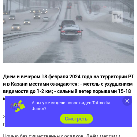
Днем и вечером 18 февраля 2024 года на территории РТ
и в Казани местами ожидаются: - метель с ухудшением
видимости до 1-2 км; - сильный ветер порывами 15-18
м/с.
А вы уже видели новое видео Tatmedia
Junior?
Завтра, 18 февраля ожидается облачная с
Cмотреть
прояснениями погода.
Ночью без существенных осадков. Днём местами