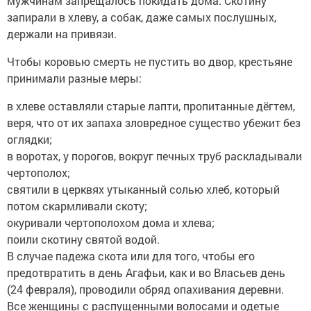
мужчинам запрещалось покидать дома. Скотину
запирали в хлеву, а собак, даже самых послушных,
держали на привязи.
Чтобы коровью смерть не пустить во двор, крестьяне
принимали разные меры:
в хлеве оставляли старые лапти, пропитанные дёгтем,
веря, что от их запаха зловредное существо убежит без
оглядки;
в воротах, у порогов, вокруг печных труб раскладывали
чертополох;
святили в церквях утыканный солью хлеб, который
потом скармливали скоту;
окуривали чертополохом дома и хлева;
поили скотину святой водой.
В случае падежа скота или для того, чтобы его
предотвратить в день Агафьи, как и во Власьев день
(24 февраля), проводили обряд опахивания деревни.
Все женщины с распущенными волосами и одетые