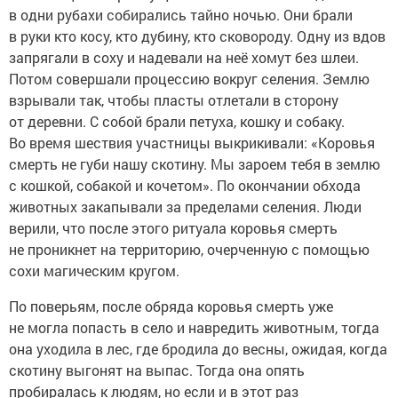
в одни рубахи собирались тайно ночью. Они брали
в руки кто косу, кто дубину, кто сковороду. Одну из вдов
запрягали в соху и надевали на неё хомут без шлеи.
Потом совершали процессию вокруг селения. Землю
взрывали так, чтобы пласты отлетали в сторону
от деревни. С собой брали петуха, кошку и собаку.
Во время шествия участницы выкрикивали: «Коровья
смерть не губи нашу скотину. Мы зароем тебя в землю
с кошкой, собакой и кочетом». По окончании обхода
животных закапывали за пределами селения. Люди
верили, что после этого ритуала коровья смерть
не проникнет на территорию, очерченную с помощью
сохи магическим кругом.
По поверьям, после обряда коровья смерть уже
не могла попасть в село и навредить животным, тогда
она уходила в лес, где бродила до весны, ожидая, когда
скотину выгонят на выпас. Тогда она опять
пробиралась к людям, но если и в этот раз