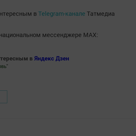
интересным в
Telegram-канале
Татмедиа
в национальном мессенджере MАХ:
нтересным в
Яндекс Дзен
овь
"
.Новости