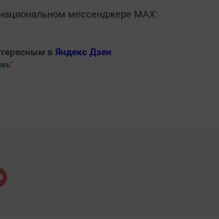
в национальном мессенджере MАХ:
нтересным в
Яндекс Дзен
овь
"
.Новости