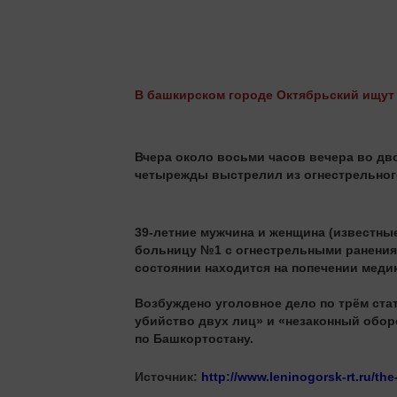
В башкирском городе Октябрьский ищут 
Вчера около восьми часов вечера во дв
четырежды выстрелил из огнестрельного
39-летние мужчина и женщина (известны
больницу №1 с огнестрельными ранениям
состоянии находится на попечении меди
Возбуждено уголовное дело по трём ста
убийство двух лиц» и «незаконный обор
по Башкортостану.
Источник:
http://www.leninogorsk-rt.ru/th