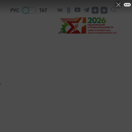
РУС
ТАТ
р
0