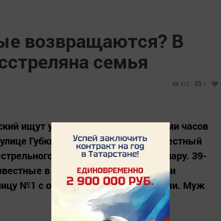
ые возвращаются? В
сстреляна семья
872
0
кий ищут убийцу. Вчера около восьми часов
 улице Губкина в Октябрьском неизвестный
трельного оружия в супружескую пару. 39-
звестные в городе бизнесмены) были
ницу №1 с огнестрельными ранениями. Муж