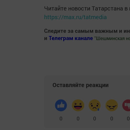
Читайте новости Татарстана 
https://max.ru/tatmedia
Следите за самым важным и и
и
Телеграм канале
"
Шешминская н
Добавить Шешминскую новь в Яндекс
Оставляйте реакции
0
0
0
0
0