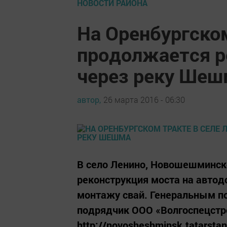
НОВОСТИ РАЙОНА
На Оренбургском
продолжается р
через реку Шеш
автор,
26 марта 2016 - 06:30
В село Ленино, Новошешминско
реконструкция моста на автод
монтажу свай. Генеральным п
подрядчик ООО «Волгоспецстро
http://novosheshminsk.tatarsta