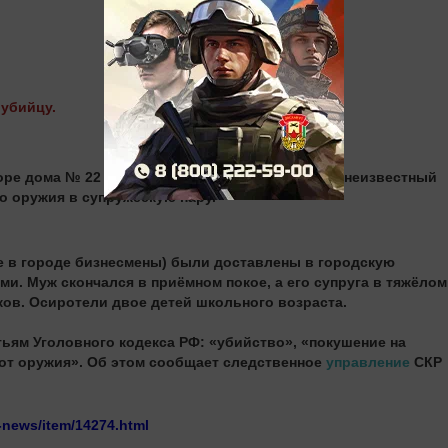
убийцу.
оре дома № 22 по улице Губкина в Октябрьском неизвестный
 оружия в супружескую пару.
е в городе бизнесмены) были доставлены в городскую
и. Муж скончался в приёмном покое, а его супруга в тяжёлом
ков. Осиротели двое детей школьного возраста.
тьям Уголовного кодекса РФ: «убийство», «покушение на
от оружия». Об этом сообщает следственное
управление
СКР
e-news/item/14274.html