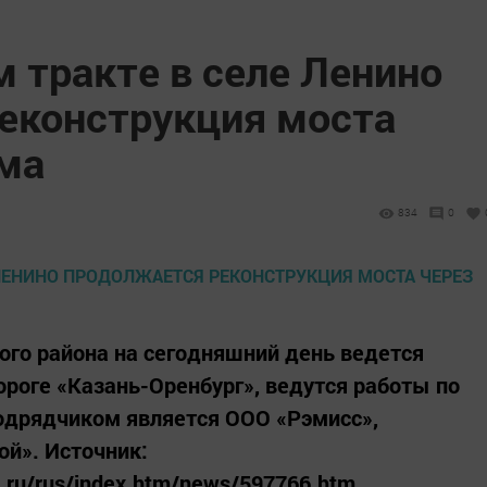
 тракте в селе Ленино
еконструкция моста
ма
834
0
го района на сегодняшний день ведется
ороге «Казань-Оренбург», ведутся работы по
одрядчиком является ООО «Рэмисс»,
й». Источник:
n.ru/rus/index.htm/news/597766.htm