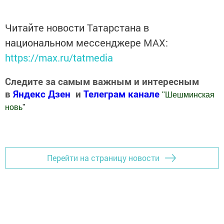
Читайте новости Татарстана в
национальном мессенджере MАХ:
https://max.ru/tatmedia
Следите за самым важным и интересным
в
Яндекс Дзен
и
Телеграм канале
"
Шешминская
новь
"
Добавить Шешминскую новь в Яндекс.Новости
Перейти на страницу новости