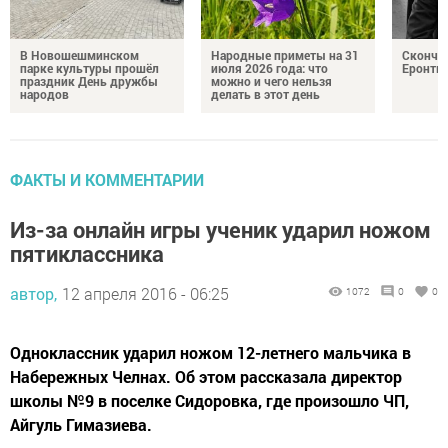
В Новошешминском
Народные приметы на 31
Сконча
парке культуры прошёл
июля 2026 года: что
Еронть
праздник День дружбы
можно и чего нельзя
народов
делать в этот день
ФАКТЫ И КОММЕНТАРИИ
Из-за онлайн игры ученик ударил ножом
пятиклассника
автор,
12 апреля 2016 - 06:25
1072
0
0
Одноклассник ударил ножом 12-летнего мальчика в
Набережных Челнах. Об этом рассказала директор
школы №9 в поселке Сидоровка, где произошло ЧП,
Айгуль Гимазиева.