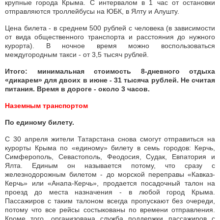
крупные города Крыма. С интервалом в 1 час от остановки
отправляются троллейбусы на ЮБК, в Ялту и Алушту.
Цена билета - в среднем 500 рублей с человека (в зависимости
от вида общественного транспорта и расстояния до нужного
курорта). В ночное время можно воспользоваться
междугородным такси - от 3,5 тысяч рублей.
Итого: минимальная стоимость 8-дневного отдыха
«дикарем» для двоих в июне - 31 тысяча рублей. Не считая
питания. Время в дороге - около 3 часов.
Наземным транспортом
По единому билету.
С 30 апреля жители Татарстана снова смогут отправиться на
курорты Крыма по «единому» билету в семь городов: Керчь,
Симферополь, Севастополь, Феодосия, Судак, Евпатория и
Ялта. Единым он называется потому, что сразу с
железнодорожным билетом - до морской переправы «Кавказ-
Керчь» или «Анапа-Керчь», продается посадочный талон на
проезд до места назначения - в любой город Крыма.
Пассажиров с таким талоном всегда пропускают без очереди,
потому что все рейсы состыкованы по времени отправления.
Кроме того, организована служба поддержки пассажиров с