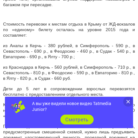
багажом при пересадке.
Стоимость перевозки к местам отдыха в Крыму от ЖД-вокзалов
по «единому» билету осталась на уровне 2015 года и
составляет:
из Анапы в Керчь - 380 рублей, в Симферополь - 590 р., в
Севастополь - 690 р., в Феодосию - 460 р., в Судак - 540 р., в
Евпаторию - 690 р., в Ялту - 700 р.;
из Краснодара в Керчь - 560 рублей, в Симферополь - 710 р., в
Севастополь - 810 р., в Феодосию - 590 р., в Евпаторию - 810 р.,
в Ялту - 820 р., в Судак - 660 руб.
Дети до 5 лет в сопровождении взрослых перевозятся
бесплатно с предоставлением отдельного места.
А вы уже видели новое видео Tatmedia
Купить «единый» билет из Татарстана в Крым и обратно можно
Junior?
на официальном сайте «РЖД» или в билетных кассах АО
«ФПК» (дочернее общество ОАО «РЖД»).
Cмотреть
При посадке пассажиров во все виды транспорта,
предусмотренные смешенной схемой, нужно лишь предъявить
документ, удостоверяющий личность, проездной документ на