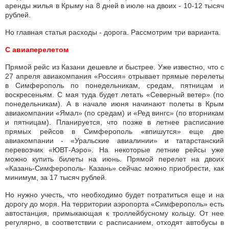
аренды жилья в Крыму на 8 дней в июле на двоих - 10-12 тысяч
рублей.
Но главная статья расходы - дорога. Рассмотрим три варианта.
С авиаперелетом
Прямой рейс из Казани дешевле и быстрее. Уже известно, что с
27 апреля авиакомпания «Россия» отрывает прямые перелеты
в Симферополь по понедельникам, средам, пятницам и
воскресеньям. С мая туда будет летать «Северный ветер» (по
понедельникам). А в начале июня начинают полеты в Крым
авиакомпании «Ямал» (по средам) и «Ред вингс» (по вторникам
и пятницам). Планируется, что позже в летнее расписание
прямых рейсов в Симферополь «впишутся» еще две
авиакомпании - «Уральские авиалинии» и татарстанский
перевозчик «ЮВТ-Аэро». На некоторые летние рейсы уже
можно купить билеты на июнь. Прямой перелет на двоих
«Казань-Симферополь- Казань» сейчас можно приобрести, как
минимум, за 17 тысяч рублей.
Но нужно учесть, что необходимо будет потратиться еще и на
дорогу до моря. На территории аэропорта «Симферополь» есть
автостанция, примыкающая к троллейбусному кольцу. От нее
регулярно, в соответствии с расписанием, отходят автобусы в