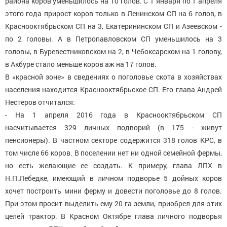
района коров уменьшилось на 10 голов. С 1 января по 1 апреля
этого года прирост коров только в Ленинском СП на 6 голов, в
Краснооктябрьском СП на 3, Екатерининском СП и Азеевском -
по 2 головы. А в Петропавловском СП уменьшилось на 3
головы, в Буревестниковском на 2, в Чебоксарском на 1 голову,
в Акбуре стало меньше коров аж на 17 голов.
В «красной зоне» в сведениях о поголовье скота в хозяйствах
населения находится Краснооктябрьское СП. Его глава Андрей
Нестеров отчитался:
- На 1 апреля 2016 года в Краснооктябрьском СП
насчитывается 329 личных подворий (в 175 - живут
пенсионеры). В частном секторе содержится 318 голов КРС, в
том числе 66 коров. В поселении нет ни одной семейной фермы,
но есть желающие ее создать. К примеру, глава ЛПХ в
Н.П.Лебедке, имеющий в личном подворье 5 дойных коров
хочет построить мини ферму и довести поголовье до 8 голов.
При этом просит выделить ему 20 га земли, приобрел для этих
целей трактор. В Красном Октябре глава личного подворья