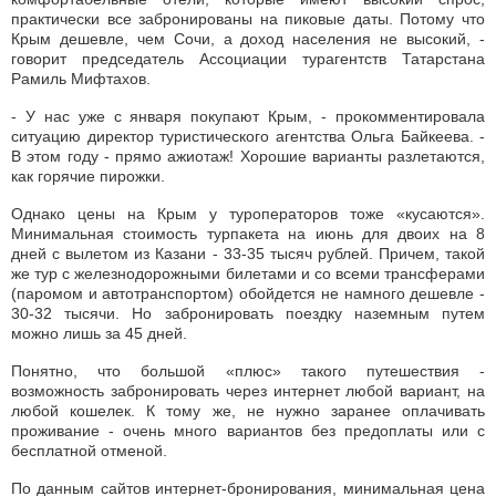
практически все забронированы на пиковые даты. Потому что
Крым дешевле, чем Сочи, а доход населения не высокий, -
говорит председатель Ассоциации турагентств Татарстана
Рамиль Мифтахов.
- У нас уже с января покупают Крым, - прокомментировала
ситуацию директор туристического агентства Ольга Байкеева. -
В этом году - прямо ажиотаж! Хорошие варианты разлетаются,
как горячие пирожки.
Однако цены на Крым у туроператоров тоже «кусаются».
Минимальная стоимость турпакета на июнь для двоих на 8
дней с вылетом из Казани - 33-35 тысяч рублей. Причем, такой
же тур с железнодорожными билетами и со всеми трансферами
(паромом и автотранспортом) обойдется не намного дешевле -
30-32 тысячи. Но забронировать поездку наземным путем
можно лишь за 45 дней.
Понятно, что большой «плюс» такого путешествия -
возможность забронировать через интернет любой вариант, на
любой кошелек. К тому же, не нужно заранее оплачивать
проживание - очень много вариантов без предоплаты или с
бесплатной отменой.
По данным сайтов интернет-бронирования, минимальная цена