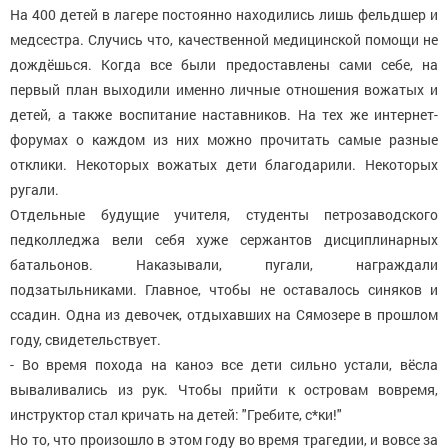
На 400 детей в лагере постоянно находились лишь фельдшер и
медсестра. Случись что, качественной медицинской помощи не
дождёшься. Когда все были предоставлены сами себе, на
первый план выходили именно личные отношения вожатых и
детей, а также воспитание наставников. На тех же интернет-
форумах о каждом из них можно прочитать самые разные
отклики. Некоторых вожатых дети благодарили. Некоторых
ругали.
Отдельные будущие учителя, студенты петрозаводского
педколледжа вели себя хуже сержантов дисциплинарных
батальонов. Наказывали, пугали, награждали
подзатыльниками. Главное, чтобы не оставалось синяков и
ссадин. Одна из девочек, отдыхавших на Сямозере в прошлом
году, свидетельствует.
- Во время похода на каноэ все дети сильно устали, вёсла
вываливались из рук. Чтобы прийти к островам вовремя,
инструктор стал кричать на детей: "Гребите, с*ки!"
Но то, что произошло в этом году во время трагедии, и вовсе за