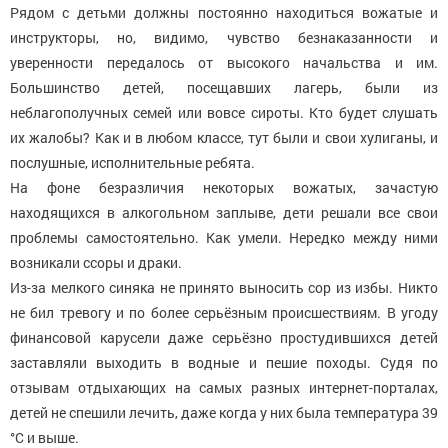
Рядом с детьми должны постоянно находиться вожатые и
инструкторы, но, видимо, чувство безнаказанности и
уверенности передалось от высокого начальства и им.
Большинство детей, посещавших лагерь, были из
неблагополучных семей или вовсе сироты. Кто будет слушать
их жалобы? Как и в любом классе, тут были и свои хулиганы, и
послушные, исполнительные ребята.
На фоне безразличия некоторых вожатых, зачастую
находящихся в алкогольном заплыве, дети решали все свои
проблемы самостоятельно. Как умели. Нередко между ними
возникали ссоры и драки.
Из-за мелкого синяка не принято выносить сор из избы. Никто
не бил тревогу и по более серьёзным происшествиям. В угоду
финансовой карусели даже серьёзно простудившихся детей
заставляли выходить в водные и пешие походы. Судя по
отзывам отдыхающих на самых разных интернет-порталах,
детей не спешили лечить, даже когда у них была температура 39
°С и выше.