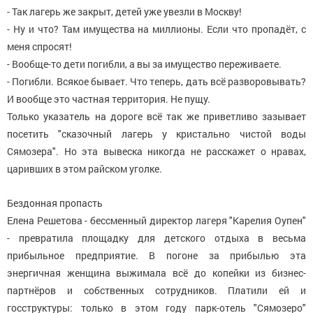
- Так лагерь же закрыт, детей уже увезли в Москву!
- Ну и что? Там имущества на миллионы. Если что пропадёт, с
меня спросят!
- Вообще-то дети погибли, а вы за имущество переживаете.
- Погибли. Всякое бывает. Что теперь, дать всё разворовывать?
И вообще это частная территория. Не пущу.
Только указатель на дороге всё так же приветливо зазывает
посетить "сказочный лагерь у кристально чистой воды
Сямозера". Но эта вывеска никогда не расскажет о нравах,
царивших в этом райском уголке.
Бездонная пропасть
Елена Решетова - бессменный директор лагеря "Карелия Оупен"
- превратила площадку для детского отдыха в весьма
прибыльное предприятие. В погоне за прибылью эта
энергичная женщина выжимала всё до копейки из бизнес-
партнёров и собственных сотрудников. Платили ей и
госструктуры: только в этом году парк-отель "Сямозеро"