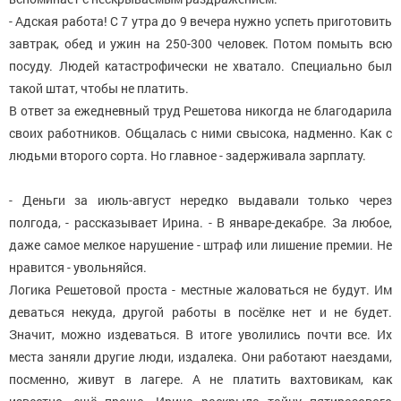
- Адская работа! С 7 утра до 9 вечера нужно успеть приготовить
завтрак, обед и ужин на 250-300 человек. Потом помыть всю
посуду. Людей катастрофически не хватало. Специально был
такой штат, чтобы не платить.
В ответ за ежедневный труд Решетова никогда не благодарила
своих работников. Общалась с ними свысока, надменно. Как с
людьми второго сорта. Но главное - задерживала зарплату.
- Деньги за июль-август нередко выдавали только через
полгода, - рассказывает Ирина. - В январе-декабре. За любое,
даже самое мелкое нарушение - штраф или лишение премии. Не
нравится - увольняйся.
Логика Решетовой проста - местные жаловаться не будут. Им
деваться некуда, другой работы в посёлке нет и не будет.
Значит, можно издеваться. В итоге уволились почти все. Их
места заняли другие люди, издалека. Они работают наездами,
посменно, живут в лагере. А не платить вахтовикам, как