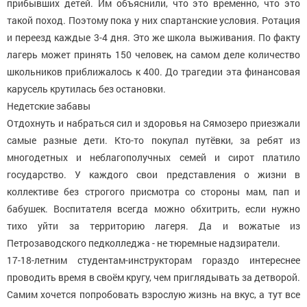
прибывших детей. Им объяснили, что это временно, что это
такой поход. Поэтому пока у них спартанские условия. Ротация
и переезд каждые 3-4 дня. Это же школа выживания. По факту
лагерь может принять 150 человек, на самом деле количество
школьников приближалось к 400. До трагедии эта финансовая
карусель крутилась без остановки.
Недетские забавы
Отдохнуть и набраться сил и здоровья на Сямозеро приезжали
самые разные дети. Кто-то покупал путёвки, за ребят из
многодетных и неблагополучных семей и сирот платило
государство. У каждого свои представления о жизни в
коллективе без строгого присмотра со стороны мам, пап и
бабушек. Воспитателя всегда можно обхитрить, если нужно
тихо уйти за территорию лагеря. Да и вожатые из
Петрозаводского педколледжа - не тюремные надзиратели.
17-18-летним студентам-инструкторам гораздо интереснее
проводить время в своём кругу, чем приглядывать за детворой.
Самим хочется попробовать взрослую жизнь на вкус, а тут все