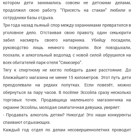
котором дети занимались совсем не детскими делами,
продолжил свою работу. "Присесть на стакан" любили и
сотрудники базы отдыха.
Три года назад пьяный спор между охранниками превратился в
уголовное дело. Отстаивая свою правоту, один секьюрити
забил насмерть своего напарника. Убийцу посадили,
руководство лишь немного пожурили. Все повздыхали,
поохали, и алкогольный водопад с новой силой обрушился на
всех обитателей парк-отеля "Сямозеро".
Тягу к спиртному не могло победить даже расстояние. До
ближайшего магазина не менее 15 километров. Этот путь дети
преодолевали на редких попутках. Если повезёт, можно
обернуться за пару часов. В посёлке Эссойла сразу несколько
торговых точек. Продавщица маленького магазинчика на
окраине Эссойлы, молодая симпатичная девушка, уверяет:
- Продавать алкоголь детям? Никогда! Это наши конкуренты
спаивают отдыхающих.
Каждый год отдел по делам несовершеннолетних проводит