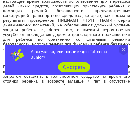
настоящее время возможность использования для перевозки
детей «иных средств, позволяющих пристегнуть ребенка с
помощью ремней безопасности, предусмотренных
конструкцией транспортного средства», которые, как показали
результаты проведенной НИЦИАМТ ФГУП «НАМИ» серии
динамических испытаний, не обеспечивают должный уровень
защиты ребенка и, более того, с высокой вероятностью
усугубляют последствия дорожно-транспортного происшествия
для ребенка по сравнению со штатными ремнями
безопасности, используемыми для фиксации ребенка без каких-
либо дополнительных приспособлений.
А вы уже видели новое видео Tatmedia
Junior?
Cмотреть
Разрабатываемым проектом постановления Правительства РФ
предлагается также дополнить Правила дорожного движения
запретом оставлять в транспортном средстве на время его
стоянки ребенка в возрасте младше 7 лет в отсутствие
совершеннолетнего лица. Это позволит минимизировать
возможность создания опасности для движения вследствие
приведения оставленным без присмотра ребенком
транспортного средства в движение. Кроме того, предлагаемая
новелла будет способствовать предотвращению возможности
оставления детей в опасности, связанной с перегреванием
(тепловым ударом), переохлаждением, испугом и пр., в том
числе в случаях задержания транспортного средства путем
помещения его на специализированную стоянку, а также
неправомерного завладения транспортным средством третьими