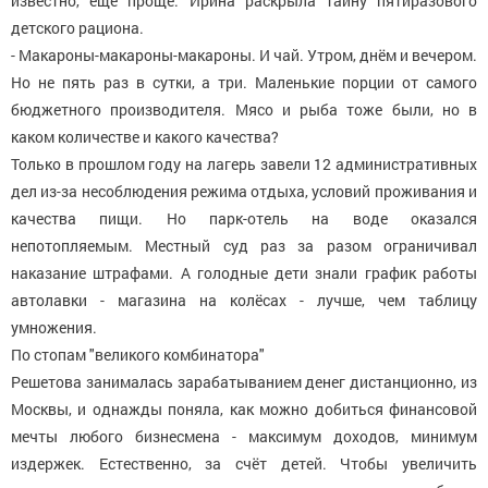
известно, ещё проще. Ирина раскрыла тайну пятиразового
детского рациона.
- Макароны-макароны-макароны. И чай. Утром, днём и вечером.
Но не пять раз в сутки, а три. Маленькие порции от самого
бюджетного производителя. Мясо и рыба тоже были, но в
каком количестве и какого качества?
Только в прошлом году на лагерь завели 12 административных
дел из-за несоблюдения режима отдыха, условий проживания и
качества пищи. Но парк-отель на воде оказался
непотопляемым. Местный суд раз за разом ограничивал
наказание штрафами. А голодные дети знали график работы
автолавки - магазина на колёсах - лучше, чем таблицу
умножения.
По стопам "великого комбинатора"
Решетова занималась зарабатыванием денег дистанционно, из
Москвы, и однажды поняла, как можно добиться финансовой
мечты любого бизнесмена - максимум доходов, минимум
издержек. Естественно, за счёт детей. Чтобы увеличить