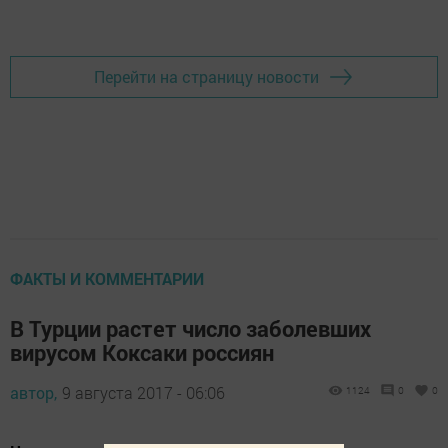
Добавить Шешминскую новь в Яндекс.Новости
Перейти на страницу новости
ФАКТЫ И КОММЕНТАРИИ
В Турции растет число заболевших
вирусом Коксаки россиян
автор,
9 августа 2017 - 06:06
1124
0
0