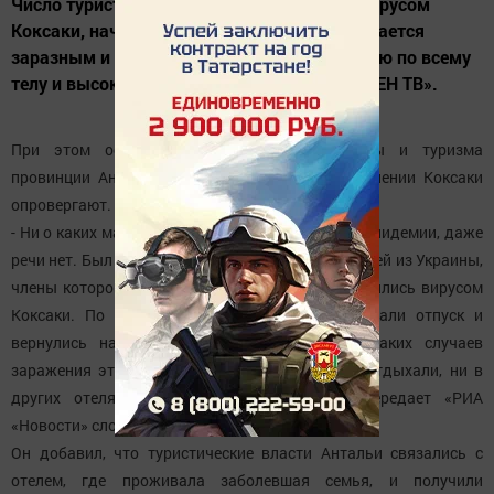
Число туристов из России, заразившихся вирусом
Коксаки, начало расти в Турции. Вирус считается
заразным и проявляется характерной сыпью по всему
телу и высокой температурой, сообщает «РЕН ТВ».
При этом официально в дирекции культуры и туризма
провинции Анталья информацию о распространении Коксаки
опровергают.
- Ни о каких массовых заболеваниях, тем более эпидемии, даже
речи нет. Был единственный случай с одной семьей из Украины,
члены которой, по предположению врача, заразились вирусом
Коксаки. По их желанию они досрочно прервали отпуск и
вернулись на родину 1 августа. Больше никаких случаев
заражения этим вирусом ни в отеле, где они отдыхали, ни в
других отелях зафиксировано не было, - передает «РИА
«Новости» слова представителя дирекции.
Он добавил, что туристические власти Антальи связались с
отелем, где проживала заболевшая семья, и получили