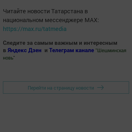
Читайте новости Татарстана в
национальном мессенджере MАХ:
https://max.ru/tatmedia
Следите за самым важным и интересным
в
Яндекс Дзен
и
Телеграм канале
"
Шешминская
новь
"
Добавить Шешминскую новь в Яндекс.Новости
Перейти на страницу новости