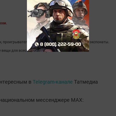
охи.
, проигрыватели, часы, дензнаки, знамена и другие экспонаты.
е вещи для всеобщего обзора.
интересным в
Telegram-канале
Татмедиа
в национальном мессенджере MАХ: