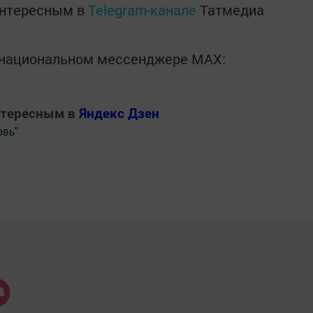
интересным в
Telegram-канале
Татмедиа
в национальном мессенджере MАХ:
нтересным в
Яндекс Дзен
овь
"
.Новости