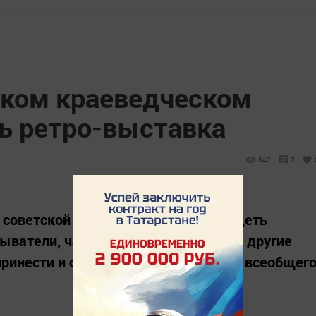
ком краеведческом
ь ретро-выставка
842
0
советской эпохи. Здесь можно увидеть
ыватели, часы, дензнаки, знамена и другие
принести и свои домашние вещи для всеобщег