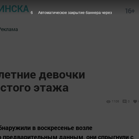
ИНСКА
16+
5
Автоматическое закрытие баннера через
Реклама
летние девочки
естого этажа
1106
0
обнаружили в воскресенье возле
по предварительным данным, они спрыгнули с