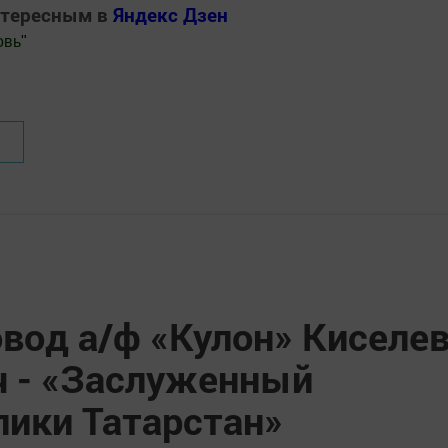
нтересным в
Яндекс Дзен
овь
"
.Новости
вод а/ф «Кулон» Киселе
ч - «Заслуженный
лики Татарстан»