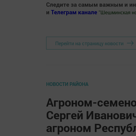
Следите за самым важным и и
и
Телеграм канале
"
Шешминская н
Добавить Шешминскую новь в Яндекс
Перейти на страницу новости
НОВОСТИ РАЙОНА
Агроном-семено
Сергей Иванови
агроном Респуб