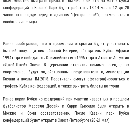
возможностью выиграть призы, в том числе билеты на матчи Кубка
конфедераций в Казани! Парк будет работать 13-14 мая с 12 до 20
часов на площади перед стадионом "Центральный"», - отмечается в
сообщении певицы.
Ранее сообщалось, что в церемонии открытия будет участвовать
бывший полузащитник сборной Нигерии, обладатель Кубка Африки
1994 года и победитель Олимпийских игр 1996 года в Атланте Августин
«Джей-Джей» Окоча. В церемонии открытия помимо легендарных
спортсменов будут задействованы представители администрации
Казани и послы ЧМ-2018. Посетители смогут сфотографироваться с
трофеем Кубка конфедераций, а также выиграть билеты на турни
Ранее парки Кубка конфедераций при участии известных в прошлом
футболистов Марселя Десайи и Харри Кьюэлла были открыты в
Москве и Сочи соответственно. После Казани парк Кубка
конфедераций будет открыт в Санкт-Петербурге (20-21 мая).