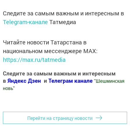
Следите за самым важным и интересным в
Telegram-канале
Татмедиа
Читайте новости Татарстана в
национальном мессенджере MАХ:
https://max.ru/tatmedia
Следите за самым важным и интересным
в
Яндекс Дзен
и
Телеграм канале
"
Шешминская
новь
"
Добавить Шешминскую новь в Яндекс.Новости
Перейти на страницу новости