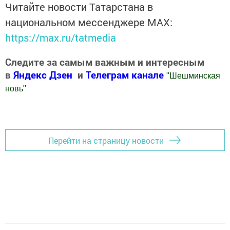
Читайте новости Татарстана в
национальном мессенджере MАХ:
https://max.ru/tatmedia
Следите за самым важным и интересным
в
Яндекс Дзен
и
Телеграм канале
"
Шешминская
новь
"
Добавить Шешминскую новь в Яндекс.Новости
Перейти на страницу новости