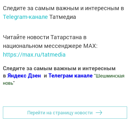
Следите за самым важным и интересным в
Telegram-канале
Татмедиа
Читайте новости Татарстана в
национальном мессенджере MАХ:
https://max.ru/tatmedia
Следите за самым важным и интересным
в
Яндекс Дзен
и
Телеграм канале
"
Шешминская
новь
"
Добавить Шешминскую новь в Яндекс.Новости
Перейти на страницу новости