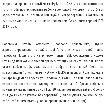
откроет двери на тестовый матч «Рубин» - ЦСКА. Игра проводится для
того, чтобы протестировать работу всех служб, которые потом будут
задействованы в организации Кубка конфедераций. Аналогичная
система будет действовать на предстоящем Кубке конфедераций FIFA
2017 года.
Напомним, чтобы оформить паспорт болельщика, нужно
зарегистрироваться на сайте rubinfans.ru и указать свой номер
телефона. После этого на телефон придет SMS-сообщение с кодом.
Этот код необходимо ввести при регистрации на сайте fan-id.ru. После
этого любитель футбола сможет забрать бесплатный билет на
предстоящий 17 мая матч «Рубин» - ЦСКА и паспорт болельщика в
центре выдачи по адресу: ул. Баумана, д. 44/8. Еще один центр выдачи
паспортов работает по адресу: ул. Четаева, д. 10. Время работы с
понедельника по пятницу - с 11 до 20 часов (без перерыва), в субботу -
с 11 до 19 часов (также без перерыва). Для получения документа при
себе необходимо иметь удостоверение личности (паспорт).