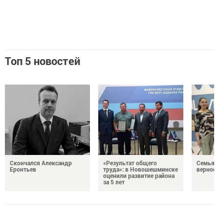
Топ 5 новостей
Скончался Александр
«Результат общего
Семья Г
Еронтьев
труда»: в Новошешминске
верност
оценили развитие района
за 5 лет