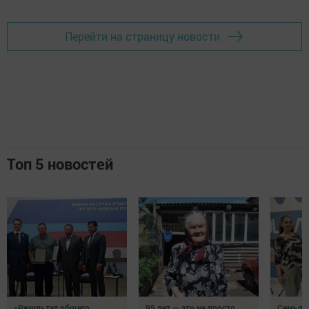
Перейти на страницу новости
Топ 5 новостей
«Результат общего
95 лет — это не просто
Семья Г