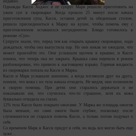
недавно.
Однажды Касси Ходжес и ее супруг Марк решили приготовить на
ужин суп в скороварке. Когда прошло 25 минут после начала
приготовления супа, Касси, оставив детей за обеденным столом,
решила присоединиться к Марку на кухне, чтобы помочь ему с
приготовлением оставшихся ингредиентов. Блюдо готовилось в
режиме «Суп».
Супруги знали, что, перед тем как открыть крышку скороварки, надо
дождаться, чтобы она выпустила пар. Но они никак не ожидали, что
может произойти это. Они услышали щелчок в крышке, и Касси
поняла, что теперь она не закрыта. Крышка сама перешла в режим
разблокировки, что привело к настоящему взрыву. Горячая жидкость
из скороварки попала на Касси и Марка.
Касси и Марк услышали шипение, а когда взглянули друг на друга,
поняли, что кожа с их тела начала отходить. Не медля, они позвонили
в скорую помощь. При детях они старались держаться и не
показывали им, что случилось что-то страшное, хотя их кожа
буквально отходила на глазах.
12% тела Касси было покрыто ожогами. У Марка же площадь ожогов
была меньше, но сами ожоги были глубже, поскольку после
случившегося он старался помочь Касси, а только потом подумал о
себе.
Со временем Марк и Касси придут в себя, но ведь все могло быть еще
хуже…