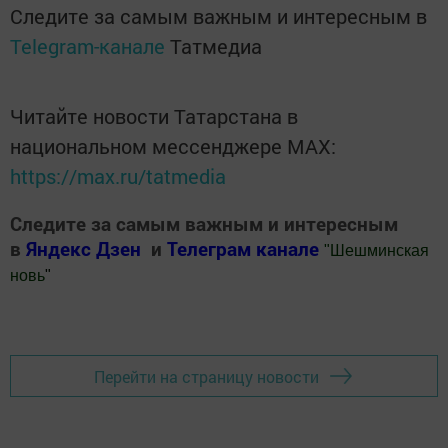
Следите за самым важным и интересным в
Telegram-канале
Татмедиа
Читайте новости Татарстана в
национальном мессенджере MАХ:
https://max.ru/tatmedia
Следите за самым важным и интересным
в
Яндекс Дзен
и
Телеграм канале
"
Шешминская
новь
"
Добавить Шешминскую новь в Яндекс.Новости
Перейти на страницу новости