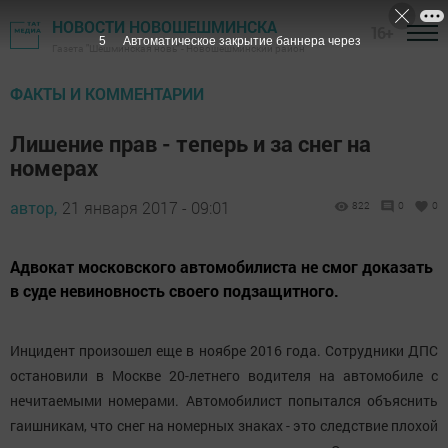
НОВОСТИ НОВОШЕШМИНСКА
16+
4
Автоматическое закрытие баннера через
Газета "Шешминская новь" - Новошешминский район
ФАКТЫ И КОММЕНТАРИИ
Лишение прав - теперь и за снег на
номерах
автор,
21 января 2017 - 09:01
822
0
0
Адвокат московского автомобилиста не смог доказать
в суде невиновность своего подзащитного.
Инцидент произошел еще в ноябре 2016 года. Сотрудники ДПС
остановили в Москве 20-летнего водителя на автомобиле с
нечитаемыми номерами. Автомобилист попытался объяснить
гаишникам, что снег на номерных знаках - это следствие плохой