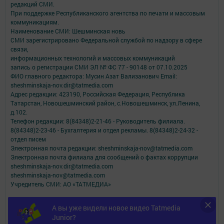
редакций СМИ.
При поддержке Республиканского агентства по печати и массовым
коммуникациям.
Наименование СМИ: Шешминская новь
СМИ зарегистрировано Федеральной службой по надзору в сфере
связи,
информационных технологий и массовых коммуникаций
запись о регистрации СМИ ЭЛ № ФС 77 - 90148 от 07.10.2025
ФИО главного редактора: Мусин Азат Вализанович Email:
sheshminskaja-nov.dir@tatmedia.com
Адрес редакции: 423190, Российская Федерация, Республика
Татарстан, Новошешминский район, с.Новошешминск, ул.Ленина,
д.102.
Телефон редакции: 8(84348)2-21-46 - Руководитель филиала.
8(84348)2-23-46 - Бухгалтерия и отдел рекламы. 8(84348)2-24-32 -
отдел писем
Электронная почта редакции: sheshminskaja-nov@tatmedia.com
Электронная почта филиала для сообщений о фактах коррупции
sheshminskaja-nov.dir@tatmedia.com
sheshminskaja-nov@tatmedia.com
Учредитель СМИ: АО «ТАТМЕДИА»
Антикоррупционная политика
А вы уже видели новое видео Tatmedia
АО «ТАТМЕДИА» использует «cookie»
для персонализации сервисов и
Junior?
удобства пользователей сайтом.