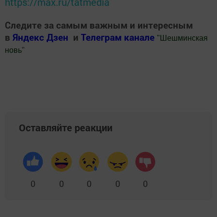
https://max.ru/tatmedia
Следите за самым важным и интересным
в
Яндекс Дзен
и
Телеграм канале
"
Шешминская
новь
"
Добавить Шешминскую новь в Яндекс.Новости
Оставляйте реакции
0
0
0
0
0