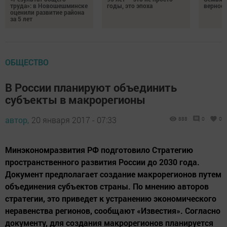
труда»: в Новошешминске
годы, это эпоха
верност
оценили развитие района
за 5 лет
ОБЩЕСТВО
В России планируют объединить
субъекты в макрорегионы
автор,
20 января 2017 - 07:33
888
0
0
Минэкономразвития РФ подготовило Стратегию
пространственного развития России до 2030 года.
Документ предполагает создание макрорегионов путем
объединения субъектов страны. По мнению авторов
стратегии, это приведет к устранению экономического
неравенства регионов, сообщают «Известия». Согласно
документу, для создания макрорегионов планируется