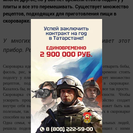
плиты и все это перемешивать. Существует множество
рецептов, подходящих для приготовления пищи в
скороварке....
У многих наверняка на кухне живет этот
прибор. Речь идет о скороварке.
Скороварка идеальна в тех случаях, когда вам нужно отварить бобы,
фасоль, рис, мясо и многое другое, но у вас нет времени стоять
подолгу у плиты и все это перемешивать. Существует множество
рецептов, подходящих для приготовления пищи в скороварке.
Казалось бы, все это звучит радужно? Оказывается, не все так просто.
Скороварка считается предметом повышенной опасности. Чтобы
ускорить процесс приготовления пищи, это устройство создает
внутри себя высокое давление. Поэтому скороварка может быть как
полезным, так и опасным устройством. Сжатый воздух в скороварке
способен на многое.
Одна семья, чтобы предупредить и обезопасить остальных людей,
решила поделиться тем кошмаром, который произошел с ними