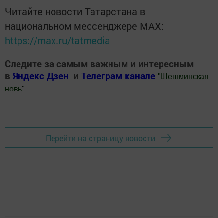
Читайте новости Татарстана в
национальном мессенджере MАХ:
https://max.ru/tatmedia
Следите за самым важным и интересным
в
Яндекс Дзен
и
Телеграм канале
"
Шешминская
новь
"
Добавить Шешминскую новь в Яндекс.Новости
Перейти на страницу новости