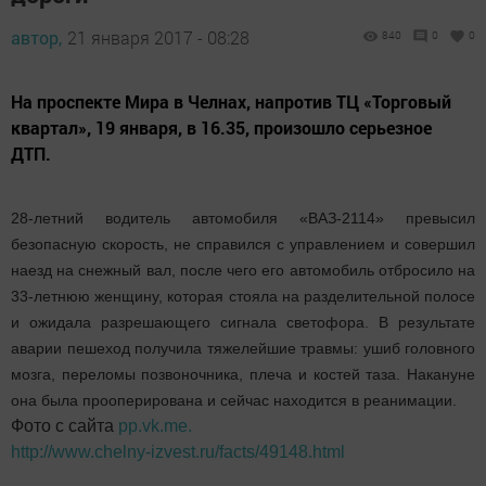
автор,
21 января 2017 - 08:28
840
0
0
На проспекте Мира в Челнах, напротив ТЦ «Торговый
квартал», 19 января, в 16.35, произошло серьезное
ДТП.
28-летний водитель автомобиля «ВАЗ-2114» превысил
безопасную скорость, не справился с управлением и совершил
наезд на снежный вал, после чего его автомобиль отбросило на
33-летнюю женщину, которая стояла на разделительной полосе
и ожидала разрешающего сигнала светофора. В результате
аварии пешеход получила тяжелейшие травмы: ушиб головного
мозга, переломы позвоночника, плеча и костей таза. Накануне
она была прооперирована и сейчас находится в реанимации.
Фото с сайта
pp.vk.me.
http://www.chelny-izvest.ru/facts/49148.html