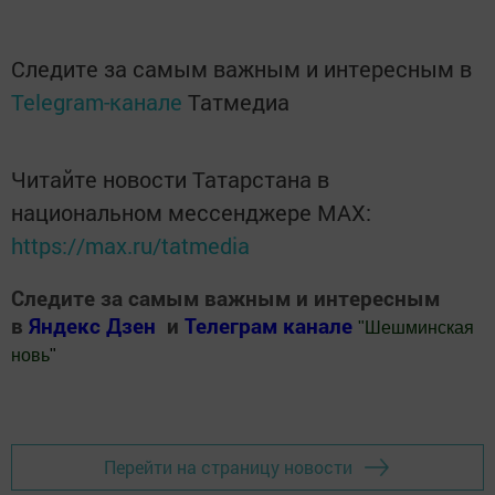
Следите за самым важным и интересным в
Telegram-канале
Татмедиа
Читайте новости Татарстана в
национальном мессенджере MАХ:
https://max.ru/tatmedia
Следите за самым важным и интересным
в
Яндекс Дзен
и
Телеграм канале
"
Шешминская
новь
"
Добавить Шешминскую новь в Яндекс.Новости
Перейти на страницу новости