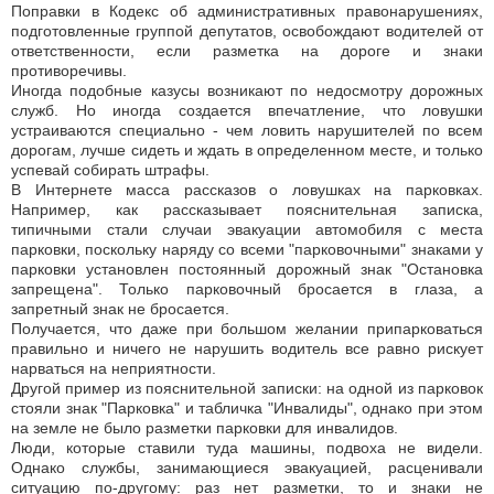
Поправки в Кодекс об административных правонарушениях,
подготовленные группой депутатов, освобождают водителей от
ответственности, если разметка на дороге и знаки
противоречивы.
Иногда подобные казусы возникают по недосмотру дорожных
служб. Но иногда создается впечатление, что ловушки
устраиваются специально - чем ловить нарушителей по всем
дорогам, лучше сидеть и ждать в определенном месте, и только
успевай собирать штрафы.
В Интернете масса рассказов о ловушках на парковках.
Например, как рассказывает пояснительная записка,
типичными стали случаи эвакуации автомобиля с места
парковки, поскольку наряду со всеми "парковочными" знаками у
парковки установлен постоянный дорожный знак "Остановка
запрещена". Только парковочный бросается в глаза, а
запретный знак не бросается.
Получается, что даже при большом желании припарковаться
правильно и ничего не нарушить водитель все равно рискует
нарваться на неприятности.
Другой пример из пояснительной записки: на одной из парковок
стояли знак "Парковка" и табличка "Инвалиды", однако при этом
на земле не было разметки парковки для инвалидов.
Люди, которые ставили туда машины, подвоха не видели.
Однако службы, занимающиеся эвакуацией, расценивали
ситуацию по-другому: раз нет разметки, то и знаки не