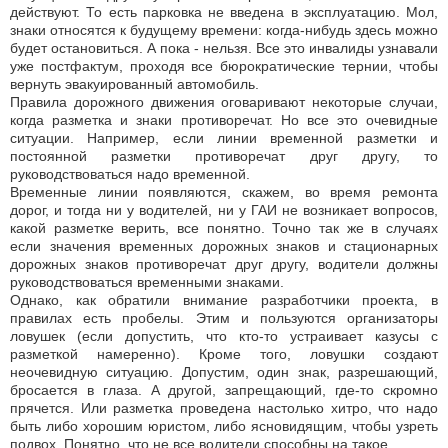
действуют. То есть парковка не введена в эксплуатацию. Мол,
знаки относятся к будущему времени: когда-нибудь здесь можно
будет остановиться. А пока - нельзя. Все это инвалиды узнавали
уже постфактум, проходя все бюрократические тернии, чтобы
вернуть эвакуированный автомобиль.
Правила дорожного движения оговаривают некоторые случаи,
когда разметка и знаки противоречат. Но все это очевидные
ситуации. Например, если линии временной разметки и
постоянной разметки противоречат друг другу, то
руководствоваться надо временной.
Временные линии появляются, скажем, во время ремонта
дорог, и тогда ни у водителей, ни у ГАИ не возникает вопросов,
какой разметке верить, все понятно. Точно так же в случаях
если значения временных дорожных знаков и стационарных
дорожных знаков противоречат друг другу, водители должны
руководствоваться временными знаками.
Однако, как обратили внимание разработчики проекта, в
правилах есть пробелы. Этим и пользуются организаторы
ловушек (если допустить, что кто-то устраивает казусы с
разметкой намеренно). Кроме того, ловушки создают
неочевидную ситуацию. Допустим, один знак, разрешающий,
бросается в глаза. А другой, запрещающий, где-то скромно
прячется. Или разметка проведена настолько хитро, что надо
быть либо хорошим юристом, либо ясновидящим, чтобы узреть
подвох. Понятно, что не все водители способны на такое.