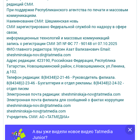
редакций СМИ.
При поддержке Республиканского агентства по печати и массовым
коммуникациям.
Наименование СМИ: Шешминская новь
СМИ зарегистрировано Федеральной службой по надзору в сфере
связи,
информационных технологий и массовых коммуникаций
запись о регистрации СМИ ЭЛ № ФС 77 - 90148 от 07.10.2025
ФИО главного редактора: Мусин Азат Вализанович Email:
sheshminskaja-nov.dir@tatmedia.com
Адрес редакции: 423190, Российская Федерация, Республика
Татарстан, Новошешминский район, с.Новошешминск, ул.Ленина,
д.102.
Телефон редакции: 8(84348)2-21-46 - Руководитель филиала.
8(84348)2-23-46 - Бухгалтерия и отдел рекламы. 8(84348)2-24-32 -
отдел писем
Электронная почта редакции: sheshminskaja-nov@tatmedia.com
Электронная почта филиала для сообщений о фактах коррупции
sheshminskaja-nov.dir@tatmedia.com
sheshminskaja-nov@tatmedia.com
Учредитель СМИ: АО «ТАТМЕДИА»
Антикоррупционная политика
А вы уже видели новое видео Tatmedia
АО «ТАТМЕДИА» использует «cookie»
для персонализации сервисов и
Junior?
удобства пользователей сайтом.