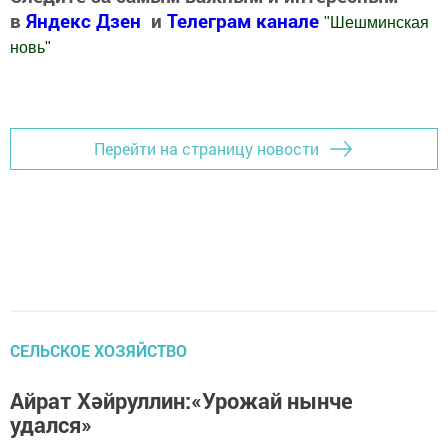
в
Яндекс Дзен
и
Телеграм канале
"
Шешминская
новь
"
Добавить Шешминскую новь в Яндекс.Новости
Перейти на страницу новости
СЕЛЬСКОЕ ХОЗЯЙСТВО
Айрат Хәйруллин:«Урожай нынче
удался»