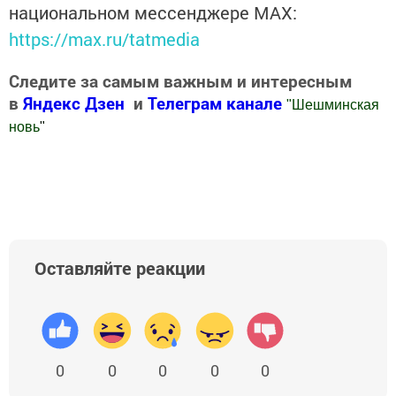
национальном мессенджере MАХ:
https://max.ru/tatmedia
Следите за самым важным и интересным
в
Яндекс Дзен
и
Телеграм канале
"
Шешминская
новь
"
Добавить Шешминскую новь в Яндекс.Новости
Оставляйте реакции
0
0
0
0
0