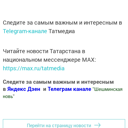
Следите за самым важным и интересным в
Telegram-канале
Татмедиа
Читайте новости Татарстана в
национальном мессенджере MАХ:
https://max.ru/tatmedia
Следите за самым важным и интересным
в
Яндекс Дзен
и
Телеграм канале
"
Шешминская
новь
"
Добавить Шешминскую новь в Яндекс.Новости
Перейти на страницу новости