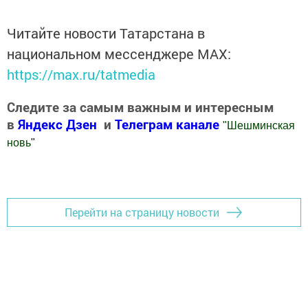
Читайте новости Татарстана в
национальном мессенджере MАХ:
https://max.ru/tatmedia
Следите за самым важным и интересным
в
Яндекс Дзен
и
Телеграм канале
"
Шешминская
новь
"
Добавить Шешминскую новь в Яндекс.Новости
Перейти на страницу новости