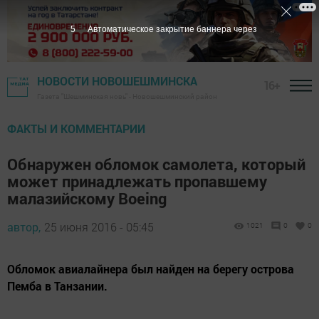
5
Автоматическое закрытие баннера через
НОВОСТИ НОВОШЕШМИНСКА
16+
Газета "Шешминская новь" - Новошешминский район
ФАКТЫ И КОММЕНТАРИИ
Обнаружен обломок самолета, который
может принадлежать пропавшему
малазийскому Boeing
автор,
25 июня 2016 - 05:45
1021
0
0
Обломок авиалайнера был найден на берегу острова
Пемба в Танзании.