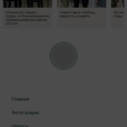
«Результат общего
Семья Героя: любовь,
95 лет 
труда»: в Новошешминске
верность и память
годы, э
оценили развитие района
за 5 лет
Главная
Фотогалереи
Опросы