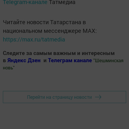
Telegram-канале
Татмедиа
Читайте новости Татарстана в
национальном мессенджере MАХ:
https://max.ru/tatmedia
Следите за самым важным и интересным
в
Яндекс Дзен
и
Телеграм канале
"
Шешминская
новь
"
Добавить Шешминскую новь в Яндекс.Новости
Перейти на страницу новости