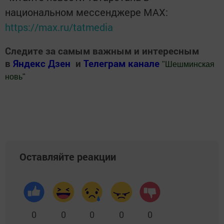
национальном мессенджере MАХ:
https://max.ru/tatmedia
Следите за самым важным и интересным
в
Яндекс Дзен
и
Телеграм канале
"
Шешминская
новь
"
Добавить Шешминскую новь в Яндекс.Новости
Оставляйте реакции
0
0
0
0
0