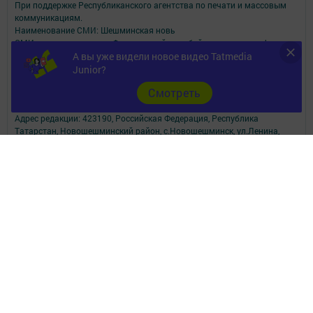
При поддержке Республиканского агентства по печати и массовым
коммуникациям.
Наименование СМИ: Шешминская новь
СМИ зарегистрировано Федеральной службой по надзору в сфере
связи,
А вы уже видели новое видео Tatmedia
информационных технологий и массовых коммуникаций
Junior?
запись о регистрации СМИ ЭЛ № ФС 77 - 90148 от 07.10.2025
Cмотреть
ФИО главного редактора: Мусин Азат Вализанович Email:
sheshminskaja-nov.dir@tatmedia.com
Адрес редакции: 423190, Российская Федерация, Республика
Татарстан, Новошешминский район, с.Новошешминск, ул.Ленина,
д.102.
Телефон редакции: 8(84348)2-21-46 - Руководитель филиала.
8(84348)2-23-46 - Бухгалтерия и отдел рекламы. 8(84348)2-24-32 -
отдел писем
Электронная почта редакции: sheshminskaja-nov@tatmedia.com
Электронная почта филиала для сообщений о фактах коррупции
sheshminskaja-nov.dir@tatmedia.com
sheshminskaja-nov@tatmedia.com
Учредитель СМИ: АО «ТАТМЕДИА»
Антикоррупционная политика
АО «ТАТМЕДИА» использует «cookie»
для персонализации сервисов и
удобства пользователей сайтом.
Использование «cookie» можно отменить в настройках браузера.