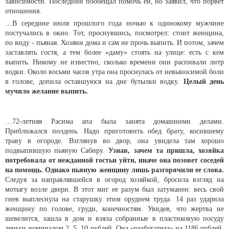
зависимости. Последний пообещал помочь ей, но заявил, что порвет
отношения.
…В середине июля прошлого года ночью к одинокому мужчине
постучались в окно. Тот, проснувшись, посмотрел: стоит женщина,
по виду - пьяная. Хозяин дома и сам не прочь выпить. И потом, зачем
заставлять гостя, а тем более «даму» стоять на улице: есть с кем
выпить. Никому не известно, сколько времени они распивали литр
водки. Около восьми часов утра она проснулась от невыносимой боли
в голове, допила оставшуюся на дне бутылки водку.
Целый день
мучило желание выпить.
…72-летняя Расима апа была занята домашними делами.
Приближался полдень. Надо приготовить обед брату, косившему
траву в огороде. Взглянув во двор, она увидела там хорошо
подвыпившую пьяную Сабиру.
Узнав, зачем та пришла, хозяйка
потребовала от нежданной гостьи уйти, иначе она позовет соседей
на помощь. Однако пьяную женщину лишь разгорячили ее слова.
Следуя за направлявшейся в огород хозяйкой, бросила взгляд на
мотыгу возле двери. В этот миг ее разум был затуманен: весь свой
гнев выплеснула на старушку этим орудием труда. 14 раз ударила
женщину по голове, груди, конечностям. Увидев, что жертва не
шевелится, зашла в дом и взяла собранные в пластиковую посуду
деньги номиналом 2, 5, 10 рублей. Она «разбогатела» на 1186 рублей.