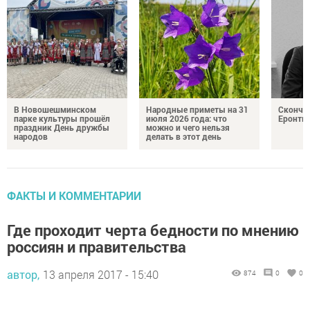
В Новошешминском
Народные приметы на 31
Сконча
парке культуры прошёл
июля 2026 года: что
Еронть
праздник День дружбы
можно и чего нельзя
народов
делать в этот день
ФАКТЫ И КОММЕНТАРИИ
Где проходит черта бедности по мнению
россиян и правительства
автор,
13 апреля 2017 - 15:40
874
0
0