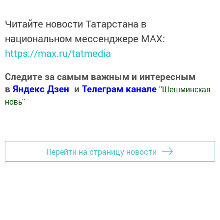
Читайте новости Татарстана в
национальном мессенджере MАХ:
https://max.ru/tatmedia
Следите за самым важным и интересным
в
Яндекс Дзен
и
Телеграм канале
"
Шешминская
новь
"
Добавить Шешминскую новь в Яндекс.Новости
Перейти на страницу новости