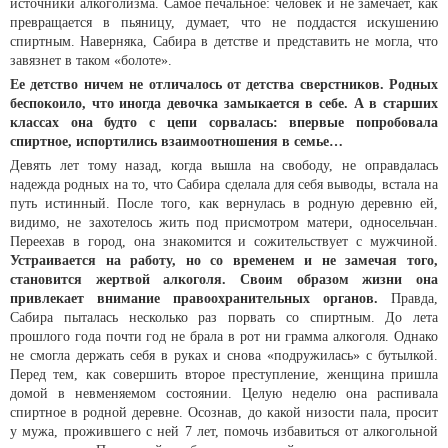
источники алкоголизма. Самое печальное: человек и не замечает, как
превращается в пьяницу, думает, что не поддастся искушению
спиртным. Наверняка, Сабира в детстве и представить не могла, что
завязнет в таком «болоте».
Ее детство ничем не отличалось от детства сверстников. Родных
беспокоило, что иногда девочка замыкается в себе. А в старших
классах она будто с цепи сорвалась: впервые попробовала
спиртное, испортились взаимоотношения в семье…
Девять лет тому назад, когда вышла на свободу, не оправдалась
надежда родных на то, что Сабира сделала для себя выводы, встала на
путь истинный. После того, как вернулась в родную деревню ей,
видимо, не захотелось жить под присмотром матери, односельчан.
Переехав в город, она знакомится и сожительствует с мужчиной.
Устраивается на работу, но со временем и не замечая того,
становится жертвой алкоголя. Своим образом жизни она
привлекает внимание правоохранительных органов.
Правда,
Сабира пыталась несколько раз порвать со спиртным. До лета
прошлого года почти год не брала в рот ни грамма алкоголя. Однако
не смогла держать себя в руках и снова «подружилась» с бутылкой.
Перед тем, как совершить второе преступление, женщина пришла
домой в невменяемом состоянии. Целую неделю она распивала
спиртное в родной деревне. Осознав, до какой низости пала, просит
у мужа, прожившего с ней 7 лет, помочь избавиться от алкогольной