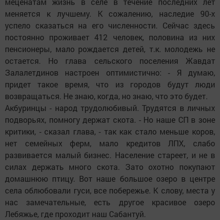
меценатам жизнь в селе в течение последних лет
меняется к лучшему. К сожалению, наследие 90-х
успело сказаться на его численности. Сейчас здесь
постоянно проживает 412 человек, половина из них
пенсионеры, мало рождается детей, т.к. молодежь не
остается. Но глава сельского поселения Жавдат
Залалетдинов настроен оптимистично: - Я думаю,
придет такое время, что из городов будут люди
возвращаться. Не знаю, когда, но знаю, что это будет.
Акбуринцы - народ трудолюбивый. Трудятся в личных
подворьях, помногу держат скота. - Но наше СП в зоне
критики, - сказал глава, - так как стало меньше коров,
нет семейных ферм, мало кредитов ЛПХ, слабо
развивается малый бизнес. Население стареет, и не в
силах держать много скота. Зато охотно покупают
домашнюю птицу. Вот наше большое озеро в центре
села облюбовали гуси, все побережье. К слову, места у
нас замечательные, есть другое красивое озеро
Лебяжье, где проходит наш Сабантуй.