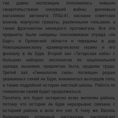
так давно экспозиция пополнилась новыми
свидетельствами минувшей войны: дисковым
магазином автомата ППШ-41, касками советских
воинов, корпусом гранаты, различными гильзами, а
также фрагментом немецкого противогаза. Все эти
предметы были найдены поисковиками отряда «Ак
Барс» в Орловской области и переданы в дар
Новошешминскому краеведческому музею и его
филиалу в Ак Буре. Второй зал «Татарская изба» с
большим набором экспонатов по национальной
одежде, вышивке, предметам быта, орудиям труда.
Третий зал «Генеалогия села» посвящен родам
уважаемых семей Ак Буре, знаменитых выходцев села,
а также подробной истории местной школы. Работа по
генеалогии семей будет продолжаться.
Посетить его будет интересно всем жителям района,
потому что история Ак Буре неразрывно связана с
историей района и всех его сел. К тому же, Василь
Вализанович отличный рассказчик, располагает