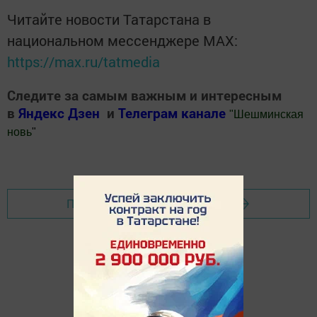
Читайте новости Татарстана в
национальном мессенджере MАХ:
https://max.ru/tatmedia
Следите за самым важным и интересным
в
Яндекс Дзен
и
Телеграм канале
"
Шешминская
новь
"
Добавить Шешминскую новь в Яндекс.Новости
Перейти на страницу новости