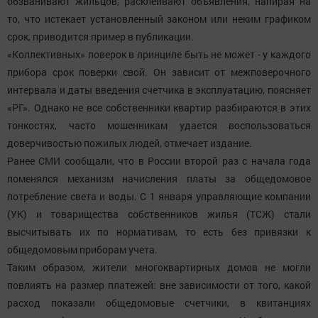
обзванивают жильцов, расклеивают объявления, напирая на
то, что истекает установленный законом или неким графиком
срок, приводится пример в публикации.
«Коллективных» поверок в принципе быть не может - у каждого
прибора срок поверки свой. Он зависит от межповерочного
интервала и даты введения счетчика в эксплуатацию, поясняет
«РГ». Однако не все собственники квартир разбираются в этих
тонкостях, часто мошенникам удается воспользоваться
доверчивостью пожилых людей, отмечает издание.
Ранее СМИ сообщали, что в России второй раз с начала года
поменялся механизм начисления платы за общедомовое
потребление света и воды. С 1 января управляющие компании
(УК) и товарищества собственников жилья (ТСЖ) стали
высчитывать их по нормативам, то есть без привязки к
общедомовым приборам учета.
Таким образом, жители многоквартирных домов не могли
повлиять на размер платежей: вне зависимости от того, какой
расход показали общедомовые счетчики, в квитанциях