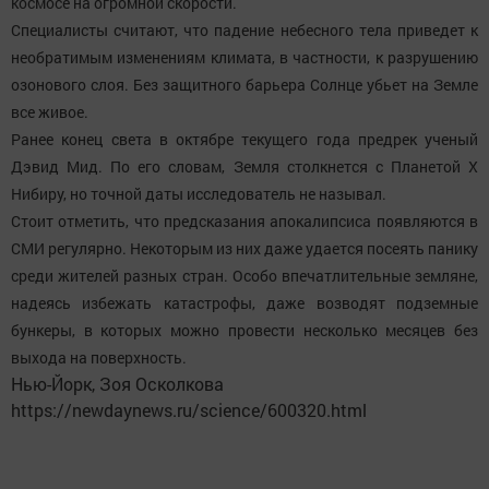
космосе на огромной скорости.
Специалисты считают, что падение небесного тела приведет к
необратимым изменениям климата, в частности, к разрушению
озонового слоя. Без защитного барьера Солнце убьет на Земле
все живое.
Ранее конец света в октябре текущего года предрек ученый
Дэвид Мид. По его словам, Земля столкнется с Планетой Х
Нибиру, но точной даты исследователь не называл.
Стоит отметить, что предсказания апокалипсиса появляются в
СМИ регулярно. Некоторым из них даже удается посеять панику
среди жителей разных стран. Особо впечатлительные земляне,
надеясь избежать катастрофы, даже возводят подземные
бункеры, в которых можно провести несколько месяцев без
выхода на поверхность.
Нью-Йорк, Зоя Осколкова
https://newdaynews.ru/science/600320.html