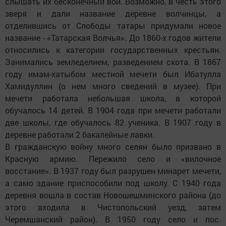
слышать их бесконечный вой. Возможно, в честь этого
зверя и дали название деревне волчинцы, а
отделившись от Слободы татары придумали новое
название - «Татарская Волчья». До 1860-х годов жители
относились к категории государственных крестьян.
Занимались земледелием, разведением скота. В 1867
году имам-хатыбом местной мечети был Ибатулла
Хамидуллин (о нем много сведений в музее). При
мечети работала небольшая школа, в которой
обучалось 14 детей. В 1904 года при мечети работали
две школы, где обучалось 82 ученика. В 1907 году в
деревне работали 2 бакалейные лавки.
В гражданскую войну много селян было призвано в
Красную армию. Пережило село и «вилочное
восстание». В 1937 году был разрушен минарет мечети,
а само здание приспособили под школу. С 1940 года
деревня вошла в состав Новошешминского района (до
этого входила в Чистопольский уезд, затем
Черемшанский район). В 1950 году село и пос.