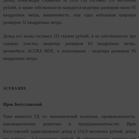
Доход Александра Сидякина за 2016 год составил 9,6 миллиона
рублей, в праве собственности находится квартира размером около 95
квадратных метра, машиноместо, еще одна небольшая квартира
размером 32 квадратных метра.
Доход его жены составил 311 тысячи рублей, в ее собственности три
садовых участка, квартира размером 63 квадратных метра,
автомобиль ACURA RDX, в пользовании - квартира размером 95
квадратных метра.
ACURA RDX
Ирек Богуславский
Член комитета ГД по экономической политике, промышленности,
инновационному развитию и предпринимательству Ирек
Богуславский задекларировал доход в 154,9 миллиона рублей, доход
его ребенка - 2,4 миллиона рублей. В собственности депутата нет