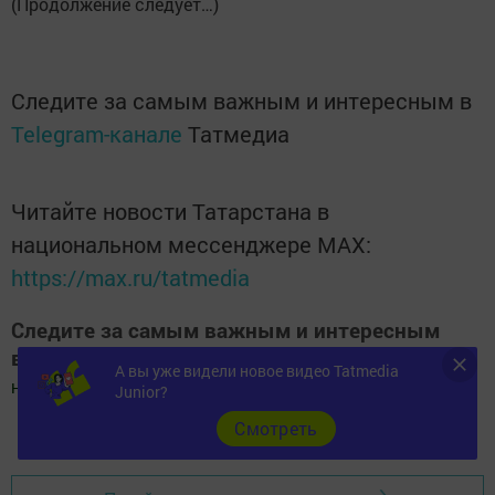
(Продолжение следует…)
Следите за самым важным и интересным в
Telegram-канале
Татмедиа
Читайте новости Татарстана в
национальном мессенджере MАХ:
https://max.ru/tatmedia
Следите за самым важным и интересным
в
Яндекс Дзен
и
Телеграм канале
"
Шешминская
А вы уже видели новое видео Tatmedia
новь
"
Junior?
Cмотреть
Добавить Шешминскую новь в Яндекс.Новости