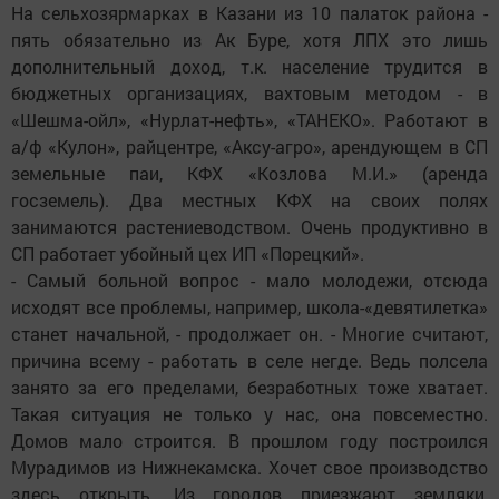
На сельхозярмарках в Казани из 10 палаток района -
пять обязательно из Ак Буре, хотя ЛПХ это лишь
дополнительный доход, т.к. население трудится в
бюджетных организациях, вахтовым методом - в
«Шешма-ойл», «Нурлат-нефть», «ТАНЕКО». Работают в
а/ф «Кулон», райцентре, «Аксу-агро», арендующем в СП
земельные паи, КФХ «Козлова М.И.» (аренда
госземель). Два местных КФХ на своих полях
занимаются растениеводством. Очень продуктивно в
СП работает убойный цех ИП «Порецкий».
- Самый больной вопрос - мало молодежи, отсюда
исходят все проблемы, например, школа-«девятилетка»
станет начальной, - продолжает он. - Многие считают,
причина всему - работать в селе негде. Ведь полсела
занято за его пределами, безработных тоже хватает.
Такая ситуация не только у нас, она повсеместно.
Домов мало строится. В прошлом году построился
Мурадимов из Нижнекамска. Хочет свое производство
здесь открыть. Из городов приезжают земляки,