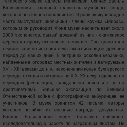
татарского языка Салисы Минкаевой. Сейчас Василь
Вализанович - главный хранитель музейного фонда,
который постоянно пополняется. В роли экскурсоводов
часто выступают школьники - члены кружка «Мирас»,
которым он руководит. Фонд музея насчитывает около
2000 экспонатов, самый древний из них - окаменелое
дерево, которому несколько тысяч лет. Оно хранится в
первом зале по истории села, охватывающем древний
период до наших дней. В витринах осколки керамики,
найденные в огородах местных жителей и датируемые
XVI - XIII веками до н.э., наконечники копья булгарского
периода, стенды и витрины по XIX, ХХ веку отдельно по
периодам (революция, гражданская война и т. д. по
десятилетиям). Большая экспозиция по Великой
Отечественной войне с фотографиями акбуринцев, ее
участников. В музее хранится 42 письма, авторы
которых погибли, их военные награды, документы.
Василь Вализанович ведет большую поисково-
исследовательскую работу по наградным листам. Не