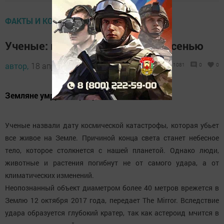
ФАКТЫ И КОММЕНТАРИИ
Ученые: конец света наступит осенью
автор,
18 апреля 2017 - 17:21
1081
0
0
Земляне умрут не сразу
Ученые назвали дату космической катастрофы, которая убьет
все живое на Земле. Причиной конца света станет небесное
тело, которое столкнется с нашей планетой. Однако люди,
животные и растения погибнут не от самого удара, а от
климатических изменений.
Неопознанный объект диаметром более 40 метров врежется в
Землю 12 октября 2017 года, передает The Mirror. Вследствие
удара образуется глубокий кратер, так как астероид мчится в