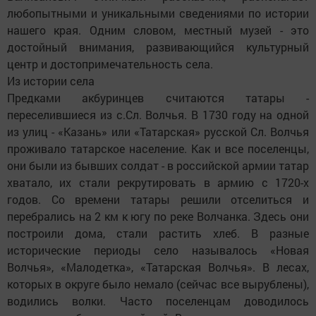
любопытными и уникальными сведениями по истории
нашего края. Одним словом, местный музей - это
достойный внимания, развивающийся культурный
центр и достопримечательность села.
Из истории села
Предками акбуринцев считаются татары -
переселившиеся из с.Сл. Волчья. В 1730 году на одной
из улиц - «Казань» или «Татарская» русской Сл. Волчья
проживало татарское население. Как и все поселенцы,
они были из бывших солдат - в российской армии татар
хватало, их стали рекрутировать в армию с 1720-х
годов. Со времени татары решили отселиться и
перебрались на 2 км к югу по реке Волчанка. Здесь они
построили дома, стали растить хлеб. В разные
исторические периоды село называлось «Новая
Волчья», «Малодетка», «Татарская Волчья». В лесах,
которых в округе было немало (сейчас все вырублены),
водились волки. Часто поселенцам доводилось