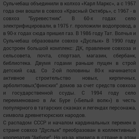
Сульчебаш объединили в колхоз «Карл Маркс», а с 1957
года они вошли в совхоз «Красный Октябрь», с 1967 - в
совхоз "Буревестник". В 60-х годах село
электрифицировали, в 1975 г. проложили водопровод, а
в 90-х годах сюда пришел газ. В 1986 году Тат. Волчья и
Сульчебаш образовали совхоз «Дуслык» В 1990 году
достроен большой комплекс: ДК, правление совхоза и
сельсовета, почта, спортзал, магазин, сбербанк,
библиотека. Двумя годами раньше пущен в строй
детский сад. Со 2-ой половины 80-х начинается
активное строительство новых, кирпичных,
арболитовых,"финских" домов за счет средств совхоза
и государственной ссуды. С 1994 году село
переименовано в Ак Буре («Белый волк») в честь
популярного в татарских сказках и легендах персонажа,
символа древнетюркских народов.
С распадом СССР и началом кардинальных перемен в
стране совхоз "Дуслык" преобразован в коллективный
кооператив "Акбуре". Но из-за кризиса в стране в этом