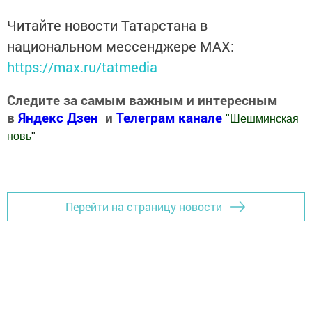
Читайте новости Татарстана в
национальном мессенджере MАХ:
https://max.ru/tatmedia
Следите за самым важным и интересным
в
Яндекс Дзен
и
Телеграм канале
"
Шешминская
новь
"
Добавить Шешминскую новь в Яндекс.Новости
Перейти на страницу новости