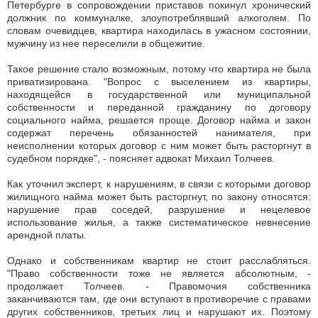
Петербурге в сопровождении приставов покинул хронический
должник по коммуналке, злоупотреблявший алкоголем. По
словам очевидцев, квартира находилась в ужасном состоянии,
мужчину из нее переселили в общежитие.
Такое решение стало возможным, потому что квартира не была
приватизирована. "Вопрос с выселением из квартиры,
находящейся в государственной или муниципальной
собственности и переданной гражданину по договору
социального найма, решается проще. Договор найма и закон
содержат перечень обязанностей нанимателя, при
неисполнении которых договор с ним может быть расторгнут в
судебном порядке", - поясняет адвокат Михаил Толчеев.
Как уточнил эксперт, к нарушениям, в связи с которыми договор
жилищного найма может быть расторгнут, по закону относятся:
нарушение прав соседей, разрушение и нецелевое
использование жилья, а также систематическое невнесение
арендной платы.
Однако и собственникам квартир не стоит расслабляться.
"Право собственности тоже не является абсолютным, -
продолжает Толчеев. - Правомочия собственника
заканчиваются там, где они вступают в противоречие с правами
других собственников, третьих лиц и нарушают их. Поэтому