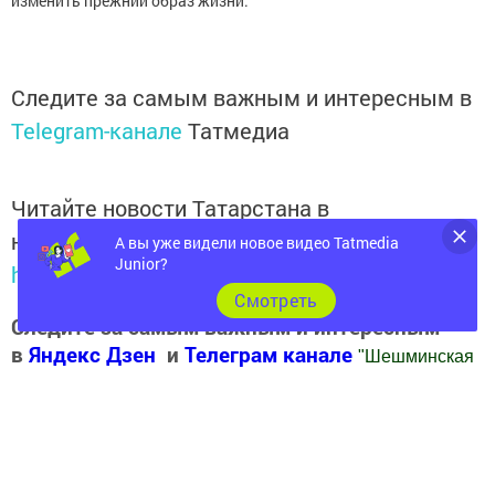
изменить прежний образ жизни.
Следите за самым важным и интересным в
Telegram-канале
Татмедиа
Читайте новости Татарстана в
национальном мессенджере MАХ:
А вы уже видели новое видео Tatmedia
Junior?
https://max.ru/tatmedia
Cмотреть
Следите за самым важным и интересным
в
Яндекс Дзен
и
Телеграм канале
"
Шешминская
новь
"
Добавить Шешминскую новь в Яндекс.Новости