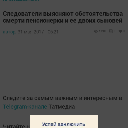
Следователи выясняют обстоятельства
смерти пенсионерки и ее двоих сыновей
автор,
31 мая 2017 - 06:21
1190
0
0
Следите за самым важным и интересным в
Telegram-канале
Татмедиа
Читайте новости Татарстана в