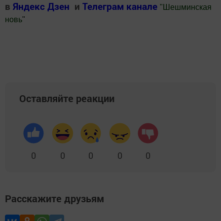
в
Яндекс Дзен
и
Телеграм канале
"
Шешминская
новь
"
Добавить Шешминскую новь в Яндекс.Новости
Оставляйте реакции
0
0
0
0
0
Расскажите друзьям