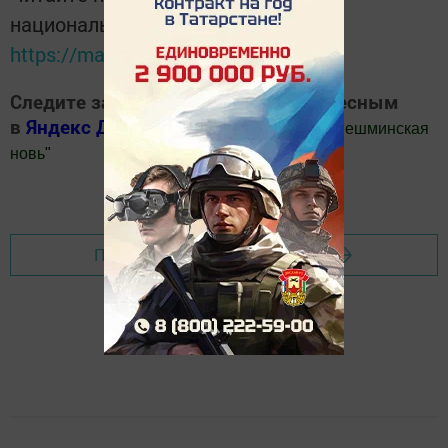
национальном мессенджере MАХ:
https://max.ru/tatmedia
Следите за самым важным и интересным
в
Яндекс Дзен
и
Телеграм канале
"
Шешминская
новь
"
Добавить Шешминскую новь в Яндекс.Новости
Перейти на страницу новости