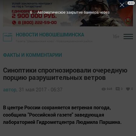
5
Автоматическое закрытие баннера через
НОВОСТИ НОВОШЕШМИНСКА
16+
Газета "Шешминская новь" - Новошешминский район
ФАКТЫ И КОММЕНТАРИИ
Синоптики спрогнозировали очередную
порцию разрушительных ветров
автор,
31 мая 2017 - 06:37
946
0
0
В центре России сохраняется ветреная погода,
сообщила "Российской газете" заведующая
лабораторией Гидрометцентра Людмила Паршина.