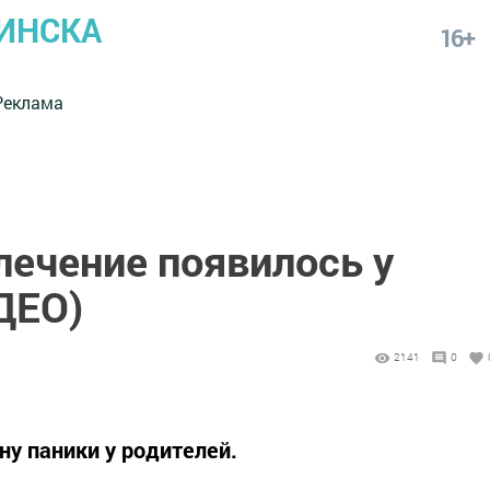
ИНСКА
16+
Реклама
лечение появилось у
ДЕО)
2141
0
у паники у родителей.