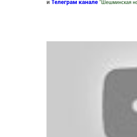
и
Телеграм канале
"
Шешминская н
Добавить Шешминскую новь в Яндекс