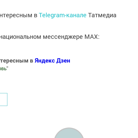
интересным в
Telegram-канале
Татмедиа
в национальном мессенджере MАХ:
нтересным в
Яндекс Дзен
овь
"
.Новости