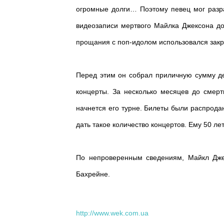
огромные долги… Поэтому певец мог разра
видеозаписи мертвого Майлка Джексона до
прощания с поп-идолом использовался закр
Перед этим он собрал приличную сумму де
концерты. За несколько месяцев до смерт
начнется его турне. Билеты были распродан
дать такое количество концертов. Ему 50 ле
По непроверенным сведениям, Майкл Дж
Бахрейне.
http://www.wek.com.ua