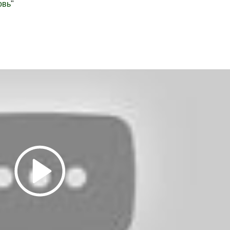
овь
"
.Новости