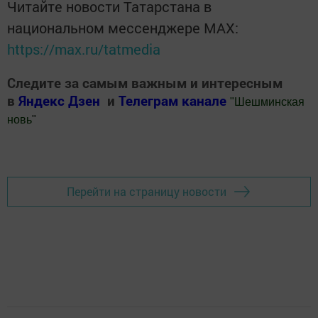
Читайте новости Татарстана в
национальном мессенджере MАХ:
https://max.ru/tatmedia
Следите за самым важным и интересным
в
Яндекс Дзен
и
Телеграм канале
"
Шешминская
новь
"
Добавить Шешминскую новь в Яндекс.Новости
Перейти на страницу новости