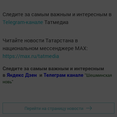
Следите за самым важным и интересным в
Telegram-канале
Татмедиа
Читайте новости Татарстана в
национальном мессенджере MАХ:
https://max.ru/tatmedia
Следите за самым важным и интересным
в
Яндекс Дзен
и
Телеграм канале
"
Шешминская
новь
"
Добавить Шешминскую новь в Яндекс.Новости
Перейти на страницу новости