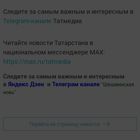
Следите за самым важным и интересным в
Telegram-канале
Татмедиа
Читайте новости Татарстана в
национальном мессенджере MАХ:
https://max.ru/tatmedia
Следите за самым важным и интересным
в
Яндекс Дзен
и
Телеграм канале
"
Шешминская
новь
"
Добавить Шешминскую новь в Яндекс.Новости
Перейти на страницу новости