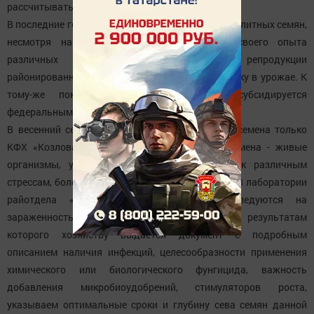
рассчитывать норму высева.
В последние годы ослабло внимание к закупкам элитных семян,
несмотря на положительные примеры из своего опыта
различных хозяйств, когда высокие репродукции
районированных сортов дают ощутимую прибавку в урожае. К
тому-же покупка высоких репродукций субсидируется
федеральным и республиканскими бюджетами.
В весенний сев прошлого года обновили свои семена только
КФХ «Козлова М.И.» и КФХ «Козлов В.А.». Семена - живые
организмы, у них есть возраст, склонность к различным
стрессам, болезням и они нуждаются в лечении. В лаборатории
райотдела «Россельхозцентра» семена исследуются на
зараженность различными заболеваниями, по результатам
которого хозяйству выдается документ с подробным
описанием наличия инфекций, целесообразности применения
химического или биологического фунгицида, важность
добавления микробиоудобрений, стимуляторов роста,
указываем оптимальные сроки и глубину сева семян данной