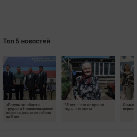
Топ 5 новостей
«Результат общего
95 лет — это не просто
Семья Г
труда»: в Новошешминске
годы, это эпоха
верност
оценили развитие района
за 5 лет