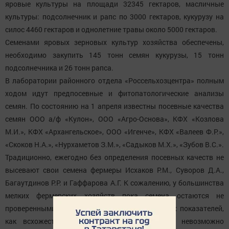
яровые культуры на площади 32345 гектаров, масличные
культуры: подсолнечник и рапс по 3000 гектаров, кукурузу на
силос 4460 гектаров и однолетние травы около 5000 гектаров.
Семенами яровых зерновых культур хозяйства обеспечены,
необходимо закупить 145 тонн семян кукурузы, 15 тонн
подсолнечника и 26 тонн рапса.
В лаборатории районного отдела «Россельхозцентра» полным
ходом идут предпосевные и фитопатологические анализы
семян. По состоянию на 1 апреля известны посевные качества
семян ООО а/ф «Кулон», ООО «Агро-Основа», КФХ «Козлова
М.И.», КФХ «Архангельское», ООО «Игенче», КФХ «Валеев Ф.Р.»,
«Скоков Н.А.», «Нурхаметов З.М.», «Садыков М.Х.», «Зубов В.С.».
Традиционно, ежегодно без определения посевных качеств не
высевают свои семена фермеры Исхаков Р.М., Суворов Д.А.,
Багаутдинов Р.Р. и Гаффарова А.Г. К сожалению, у большинства
мелких фермерских хозяйств пока семена остаются не
проверенными перед посевом. Без знания таких показателей,
как всхожесть, чистота и вес 1000 семян, невозможно