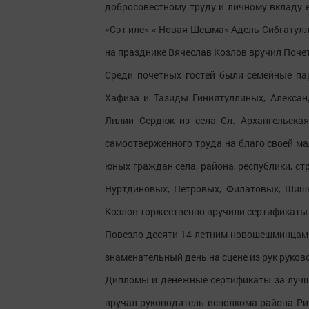
добросовестному труду и личному вкладу 
«Сэт иле» « Новая Шешма» Адель Сибгатул
на празднике Вячеслав Козлов вручил Поче
Среди почетных гостей были семейные па
Хафиза и Тазиды Гиниятуллиных, Алекса
Лилии Сердюк из села Сл. Архангельская
самоотверженного труда на благо своей ма
юных граждан села, района, республики, с
Нуртдиновых, Петровых, Филатовых, Шиш
Козлов торжественно вручили сертификаты 
Повезло десяти 14-летним новошешминцам 
знаменательный день на сцене из рук руков
Дипломы и денежные сертификаты за лучш
вручал руководитель исполкома района Ри