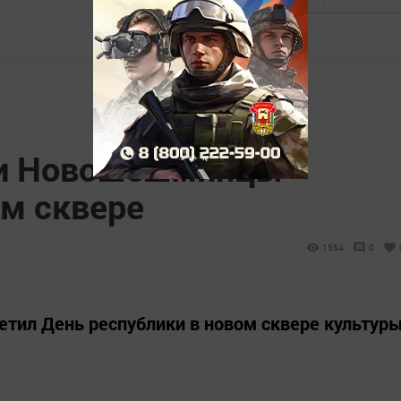
ки Новошешминцы
ом сквере
1564
0
тил День республики в новом сквере культур