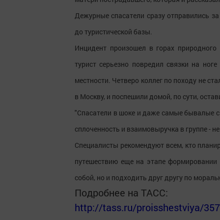
Дежурные спасатели сразу отправились за
до туристической базы.
Инцидент произошел в горах природного п
турист серьезно повредил связки на ноге
местности. Четверо коллег по походу не с
в Москву, и поспешили домой, по сути, ост
"Спасатели в шоке и даже самые бывалые с
сплоченность и взаимовыручка в группе - н
Специалисты рекомендуют всем, кто планир
путешествию еще на этапе формировании
собой, но и подходить друг другу по морал
Подробнее на ТАСС:
http://tass.ru/proisshestviya/35