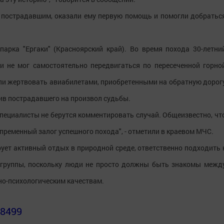
 пострадавшим, оказали ему первую помощь и помогли добратьс
арка "Ергаки" (Красноярский край). Во время похода 30-летни
 и не мог самостоятельно передвигаться по пересеченной горно
тали жертвовать авиабилетами, приобретенными на обратную дорог
авив пострадавшего на произвол судьбы.
пециалисты не берутся комментировать случай. Общеизвестно, чт
епременный залог успешного похода", - отметили в краевом МЧС.
ует активный отдых в природной среде, ответственно подходить 
 группы, поскольку люди не просто должны быть знакомы межд
ьно-психологическим качествам.
78499