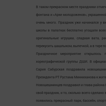
В таком прекрасном месте праздники отмеч
фонтана и «Арке молодоженов», украшенно
очень много. Праздник уже начинался у в
школы в палатках бесплатно угощали все
оригинальные игрушки, сладкая вата, 
перекусить шашлыком, выпечкой, а в тире п
Праздничное мероприятие открылось 
хореографической группы ДШИ. В официал
Сария Сабурская поздравила новошешми
Президента РТ Рустама Минниханова к жите
Новошешминцев поздравил и глава района Вя
свой праздник, и то, сколько всего сделан
появились прекрасный парк, бассейн, спор