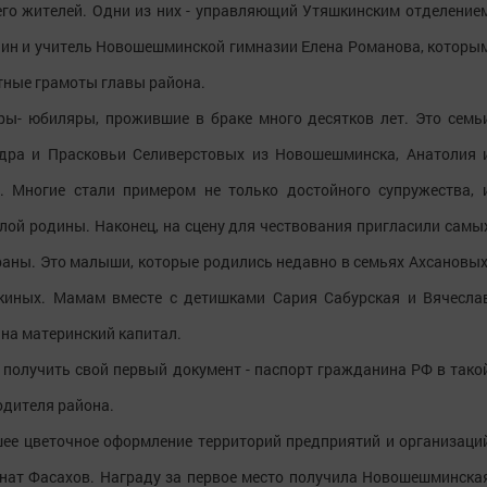
его жителей. Одни из них - управляющий Утяшкинским отделение
лин и учитель Новошешминской гимназии Елена Романова, которы
тные грамоты главы района.
ры- юбиляры, прожившие в браке много десятков лет. Это семь
ндра и Прасковьи Селиверстовых из Новошешминска, Анатолия 
. Многие стали примером не только достойного супружества, 
лой родины. Наконец, на сцену для чествования пригласили самы
траны. Это малыши, которые родились недавно в семьях Ахсановых
киных. Мамам вместе с детишками Сария Сабурская и Вячесла
на материнский капитал.
получить свой первый документ - паспорт гражданина РФ в тако
одителя района.
ее цветочное оформление территорий предприятий и организаци
нат Фасахов. Награду за первое место получила Новошешминска