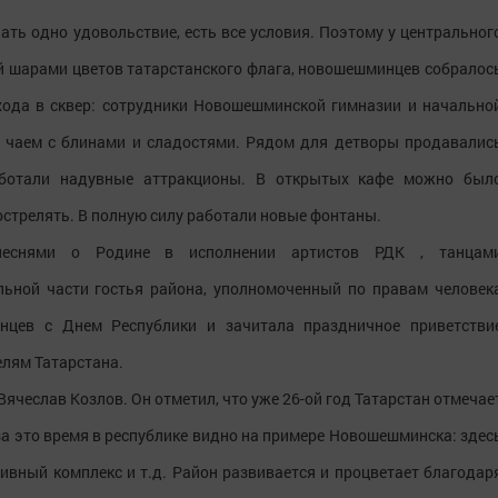
ать одно удовольствие, есть все условия. Поэтому у центральног
й шарами цветов татарстанского флага, новошешминцев собралос
хода в сквер: сотрудники Новошешминской гимназии и начально
х чаем с блинами и сладостями. Рядом для детворы продавалис
работали надувные аттракционы. В открытых кафе можно был
острелять. В полную силу работали новые фонтаны.
песнями о Родине в исполнении артистов РДК , танцам
ьной части гостья района, уполномоченный по правам человек
нцев с Днем Республики и зачитала праздничное приветстви
лям Татарстана.
чеслав Козлов. Он отметил, что уже 26-ой год Татарстан отмечае
о за это время в республике видно на примере Новошешминска: здес
тивный комплекс и т.д. Район развивается и процветает благодар