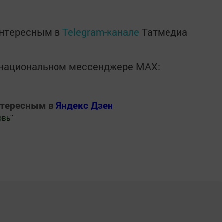
интересным в
Telegram-канале
Татмедиа
в национальном мессенджере MАХ:
нтересным в
Яндекс Дзен
овь
"
.Новости