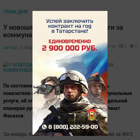
ТЕМА ДНЯ
У новошешминцөв возросли долги за
коммунальные услуги
автор,
3 марта 2016 - 05:16
799
0
0
По состоянию на конец февраля ухудшились
показатели по платежам за жилищно-коммунальные
услуги, об этом проинформировал на еженедельной
планерке руководитель исполкома района Ринат
Фасахов.
За январь было собрано только 97% платежей за ЖКУ,