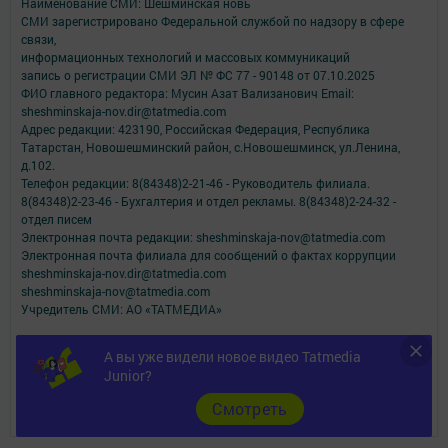
Наименование СМИ: Шешминская новь
СМИ зарегистрировано Федеральной службой по надзору в сфере
связи,
информационных технологий и массовых коммуникаций
запись о регистрации СМИ ЭЛ № ФС 77 - 90148 от 07.10.2025
ФИО главного редактора: Мусин Азат Вализанович Email:
sheshminskaja-nov.dir@tatmedia.com
Адрес редакции: 423190, Российская Федерация, Республика
Татарстан, Новошешминский район, с.Новошешминск, ул.Ленина,
д.102.
Телефон редакции: 8(84348)2-21-46 - Руководитель филиала.
8(84348)2-23-46 - Бухгалтерия и отдел рекламы. 8(84348)2-24-32 -
отдел писем
Электронная почта редакции: sheshminskaja-nov@tatmedia.com
Электронная почта филиала для сообщений о фактах коррупции
sheshminskaja-nov.dir@tatmedia.com
sheshminskaja-nov@tatmedia.com
Учредитель СМИ: АО «ТАТМЕДИА»
Антикоррупционная политика
А вы уже видели новое видео Tatmedia
АО «ТАТМЕДИА» использует «cookie»
для персонализации сервисов и
Junior?
удобства пользователей сайтом.
Использование «cookie» можно отменить в настройках браузера.
Cмотреть
Политика конфиденциальности