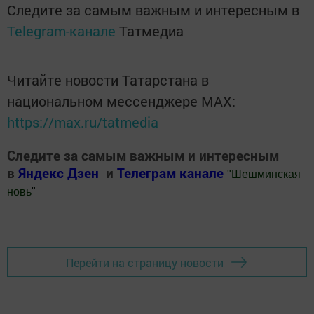
Следите за самым важным и интересным в
Telegram-канале
Татмедиа
Читайте новости Татарстана в
национальном мессенджере MАХ:
https://max.ru/tatmedia
Следите за самым важным и интересным
в
Яндекс Дзен
и
Телеграм канале
"
Шешминская
новь
"
Добавить Шешминскую новь в Яндекс.Новости
Перейти на страницу новости