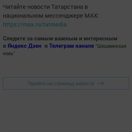
Читайте новости Татарстана в
национальном мессенджере MАХ:
https://max.ru/tatmedia
Следите за самым важным и интересным
в
Яндекс Дзен
и
Телеграм канале
"
Шешминская
новь
"
Добавить Шешминскую новь в Яндекс.Новости
Перейти на страницу новости