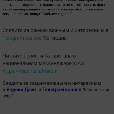
называемое климатическое оружие. В нынешнее время его
испытания запрещены, однако никто не может выявить факт
несанкционированных испытаний климатического оружия в
текущее время, пишут "События недели".
Следите за самым важным и интересным в
Telegram-канале
Татмедиа
Читайте новости Татарстана в
национальном мессенджере MАХ:
https://max.ru/tatmedia
Следите за самым важным и интересным
в
Яндекс Дзен
и
Телеграм канале
"
Шешминская
новь
"
Добавить Шешминскую новь в Яндекс.Новости