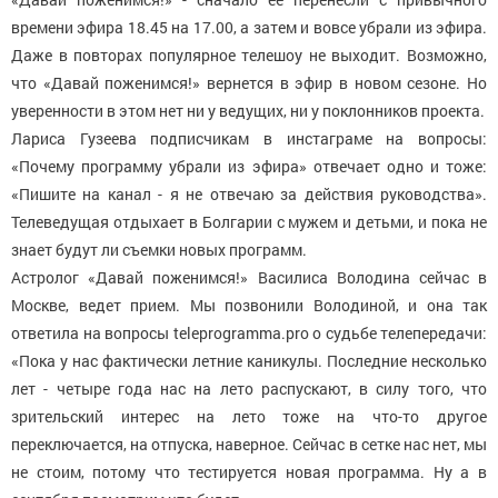
времени эфира 18.45 на 17.00, а затем и вовсе убрали из эфира.
Даже в повторах популярное телешоу не выходит. Возможно,
что «Давай поженимся!» вернется в эфир в новом сезоне. Но
уверенности в этом нет ни у ведущих, ни у поклонников проекта.
Лариса Гузеева подписчикам в инстаграме на вопросы:
«Почему программу убрали из эфира» отвечает одно и тоже:
«Пишите на канал - я не отвечаю за действия руководства».
Телеведущая отдыхает в Болгарии с мужем и детьми, и пока не
знает будут ли съемки новых программ.
Астролог «Давай поженимся!» Василиса Володина сейчас в
Москве, ведет прием. Мы позвонили Володиной, и она так
ответила на вопросы teleprogramma.pro о судьбе телепередачи:
«Пока у нас фактически летние каникулы. Последние несколько
лет - четыре года нас на лето распускают, в силу того, что
зрительский интерес на лето тоже на что-то другое
переключается, на отпуска, наверное. Сейчас в сетке нас нет, мы
не стоим, потому что тестируется новая программа. Ну а в