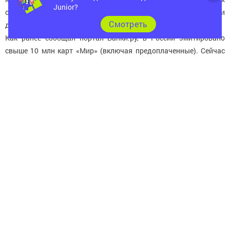
Junior?
свидетельствует о росте популярности карты «Мир» среди
Cмотреть
держателей и об увеличении их активности.
Как ранее сообщал портал Банки.ру, в России эмитировано
свыше 10 млн карт «Мир» (включая предоплаченные). Сейчас
такие карты выпускает уже почти сотня банков-эмитентов.
Крупнейшими эмитентами карт «Мир» на текущий момент
являются Сбербанк, ВТБ 24 и РНКБ. В «национальной» линейке
есть контактные и бесконтактные, дебетовые и кредитные,
премиальные и кобрендовые карточки. Для оплаты за рубежом
россияне могут использовать кобейджинговые карты
(например, «Мир-Maestro»).
Анна ПОНОМАРЕВА, Banki.ru
Следите за самым важным и интересным в
Telegram-канале
Татмедиа