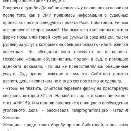
сентября посмотрим что будет».
Вопросы о судьбе «Давай поженимся!» у поклонников возникли
после того, как в СМИ появилась информация о судебных
процессах против соведущей проекта Розы Сябитовой. Ее имя
ассоциируетяс с программой. Напомним, что женщины платили
фирме Розы Сябитовой крупные суммы (в среднем 200 тысяч
рублей) за услуги, которые она обещала оказать - найти жениха
клиенткам. Но обещания свои телесваха не выполнила.
Несколько женщин объединились, подали в суд, с помощью
адвоката доказали, что им не предоставлялись обещанные
услуги. Суд принял решение о том, что Сябитова должна
вернуть деньги клиеткам, но она до сих пор этого не сделала.
- Чтобы не платить, Сябитова перевела фирму на престарелую
свекровь, которой 87 лет. На мой взгляд, это мошенничество -
статья № 159. Мы подали заявление в полицию о возбуждении
уголовного дела, - рассказала teleprogramma.pro Наталия
Земская.
Женщины продолжают борьбу против Сябитовой, а она сама