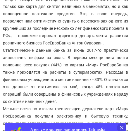
только как карта для снятия наличных в банкоматах, но и как
полноценное платежное средство. Это, в свою очередь,
позволяет нам оптимистично судить о перспективах одного из
крупнейших за последние несколько лет финансового проекта в
РФ», - прокомментировал директор департамента развития
розничного бизнеса РосЕвроБанка Антон Суворкин.
Статистические данные банка за июнь 2017-го практически
аналогичны цифрам за июль. В первом месяце лета почти
половина всех покупок (44%) по картам «Мир» РосЕвроБанка
также приходятся на расчеты в супермаркетах. Расходы в
финансовых учреждениях и снятие наличных - 33%. Отличаются
эти данные от статистики за май, когда 48% платежных
операций были совершены в финансовых учреждениях наряду
со снятием наличных денег.
Меньше всего по итогам трех месяцев держатели карт «Мир»
РосЕвроБанка покупали электронику и бытовую технику,
оплачивали автостоянки и государственные услуги. Увеличение
А вы уже видели новое видео Tatmedia
количества операций в продуктовых магазинах