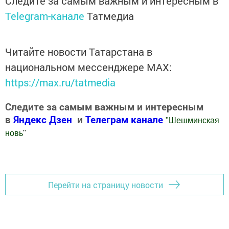
Следите за самым важным и интересным в
Telegram-канале
Татмедиа
Читайте новости Татарстана в
национальном мессенджере MАХ:
https://max.ru/tatmedia
Следите за самым важным и интересным
в
Яндекс Дзен
и
Телеграм канале
"
Шешминская
новь
"
Добавить Шешминскую новь в Яндекс.Новости
Перейти на страницу новости