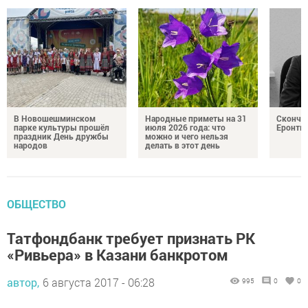
В Новошешминском
Народные приметы на 31
Сконча
парке культуры прошёл
июля 2026 года: что
Еронть
праздник День дружбы
можно и чего нельзя
народов
делать в этот день
ОБЩЕСТВО
Татфондбанк требует признать РК
«Ривьера» в Казани банкротом
автор,
6 августа 2017 - 06:28
995
0
0