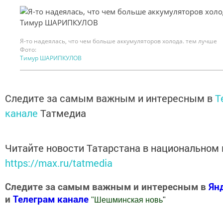
Я-то надеялась, что чем больше аккумуляторов холода. тем лучше
Фото:
Тимур ШАРИПКУЛОВ
Следите за самым важным и интересным в
T
канале
Татмедиа
Читайте новости Татарстана в национальном
https://max.ru/tatmedia
Следите за самым важным и интересным в
Ян
и
Телеграм канале
"
Шешминская новь
"
Добавить Шешминскую новь в Яндекс.Новости