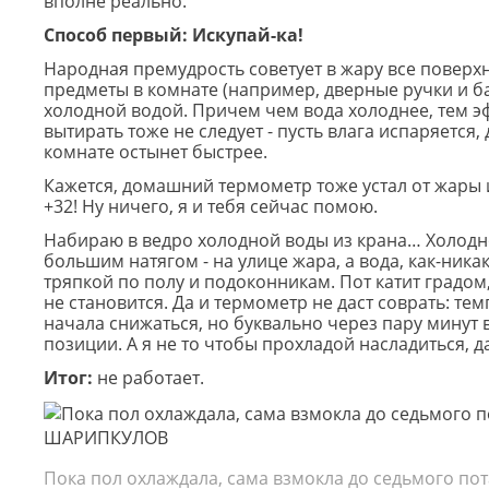
вполне реально.
Способ первый: Искупай-ка!
Народная премудрость советует в жару все поверх
предметы в комнате (например, дверные ручки и б
холодной водой. Причем чем вода холоднее, тем э
вытирать тоже не следует - пусть влага испаряется, д
комнате остынет быстрее.
Кажется, домашний термометр тоже устал от жары и
+32! Ну ничего, я и тебя сейчас помою.
Набираю в ведро холодной воды из крана… Холодн
большим натягом - на улице жара, а вода, как-ника
тряпкой по полу и подоконникам. Пот катит градом,
не становится. Да и термометр не даст соврать: те
начала снижаться, но буквально через
пару
минут 
позиции. А я не то чтобы прохладой насладиться, д
Итог:
не работает.
Пока пол охлаждала, сама взмокла до седьмого пот