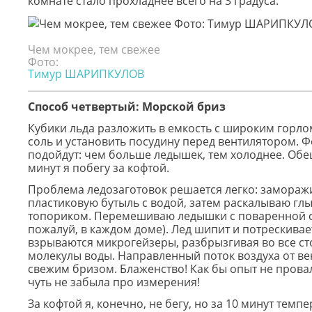
комнате стало прохладнее всего на 3 градуса.
Чем мокрее, тем свежее
Фото:
Тимур ШАРИПКУЛОВ
Способ четвертый: Морской бриз
Кубики льда разложить в емкость с широким горл
соль и установить посудину перед вентилятором. 
подойдут: чем больше ледышек, тем холоднее. Обе
минут я побегу за кофтой.
Проблема ледозаготовок решается легко: замора
пластиковую бутыль с водой, затем раскалываю гл
топориком. Перемешиваю ледышки с поваренной с
пожалуй, в каждом доме). Лед шипит и потрескивае
взрываются микрогейзеры, разбрызгивая во все с
молекулы воды. Направленный поток воздуха от ве
свежим бризом. Блаженство! Как бы опыт не провал
чуть не забыла про измерения!
За кофтой я, конечно, не бегу, но за 10 минут темп