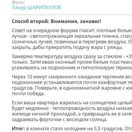
Фото:
Тимур ШАРИПКУЛОВ
Способ второй: Внимание, занавес!
Совет на очередном форуме гласит: плотные белые 
лучше - светоотражающая зеркальная пленка, спас
солнечных лучей, повинных в перегреве воздуха. 
закрыть, дабы прекратить подачу жара с улицы.
Замеряю температуру воздуха сразу за стеклом - +35
только. Затягиваю оконный проем белым пластма
усаживаюсь на подоконник и гипнотизирую термом
Через 10 минут смиренного ожидания терпение во
подоконнике устанавливается почти комфортная те
градусов. Поверьте, в однокомнатной жаровне с ю
почти победа.
Если ваша квартира жарилась на солнцепеке целый
будет медленно - теплопроводность воздуха низкая
жилище ночной прохладой, а превращать ее в зат
задраивать форточки с восходом солнца.
Итог:
в комнате стало холоднее на 5,5 градусов. От