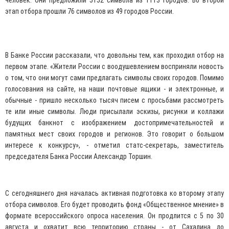
человек. Они предложили 5152 символа из 1113 городов. Во второй
этап отбора прошли 76 символов из 49 городов России.
В Банке России рассказали, что довольны тем, как проходил отбор на
первом этапе. «Жители России с воодушевлением восприняли новость
о том, что они могут сами предлагать символы своих городов. Помимо
голосования на сайте, на наши почтовые ящики - и электронные, и
обычные - пришло несколько тысяч писем с просьбами рассмотреть
те или иные символы. Люди присылали эскизы, рисунки и коллажи
будущих банкнот с изображением достопримечательностей и
памятных мест своих городов и регионов. Это говорит о большом
интересе к конкурсу», - отметил статс-секретарь, заместитель
председателя Банка России Александр Торшин.
С сегодняшнего дня началась активная подготовка ко второму этапу
отбора символов. Его будет проводить фонд «Общественное мнение» в
формате всероссийского опроса населения. Он продлится с 5 по 30
августа и охватит всю территорию страны - от Сахалина до