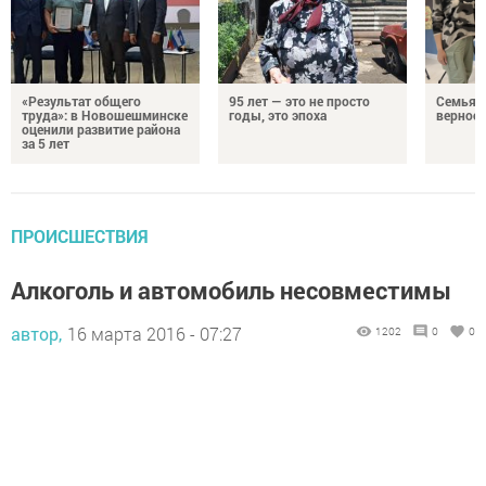
«Результат общего
95 лет — это не просто
Семья Г
труда»: в Новошешминске
годы, это эпоха
верност
оценили развитие района
за 5 лет
ПРОИСШЕСТВИЯ
Алкоголь и автомобиль несовместимы
автор,
16 марта 2016 - 07:27
1202
0
0