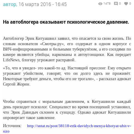
автор,
16 марта 2016 - 16:45
1478
0
0
На автоблогера оказывают психологическое давление.
Автоблогер Эрик Китуашвил заявил, что опасается за свою жизнь. По
словам основателя «Смотры.ру», его содержат в одном корпусе с
ВИЧ-инфицированными и больными туберкулёзом, а его соседями по
камере являются убийцы, наркоманы и автоугонщики. Как передает
LifeNews, блогеру угрожают расправой.
«То, что я увидел- это какой-то ад. Настоящий прессинг. Ему открыто
угрожают убийством, говорят, что он долго здесь не проживёт.
Некоторые требуют деньги, чтобы его не трогали», - рассказал адвокат
Сергей Жорин.
Чтобы справиться с моральным давлением, к Китуашвили каждый
день приходит психолог. Специалист во время посещений установил,
что Эрик Давидыч склонен к суициду. Однако адвокат Китуашвили
опровергает такое заявление.
Источник:
http://sntat.ru/post/38118-erik-davidych-menya-khotyat-ubit-v-
sizo