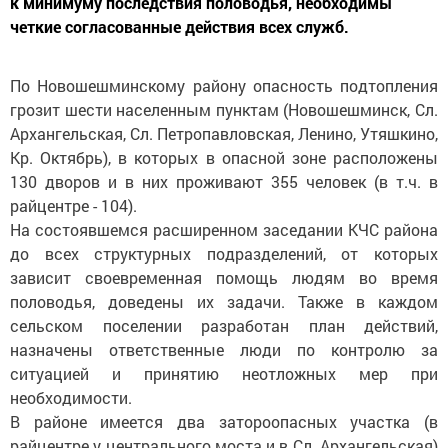
к минимуму последствия половодья, необходимы
четкие согласованные действия всех служб.
По Новошешминскому району опасность подтопления
грозит шести населенным пунктам (Новошешминск, Сл.
Архангельская, Сл. Петропавловская, Ленино, Утяшкино,
Кр. Октябрь), в которых в опасной зоне расположены
130 дворов и в них проживают 355 человек (в т.ч. в
райцентре - 104).
На состоявшемся расширенном заседании КЧС района
до всех структурных подразделений, от которых
зависит своевременная помощь людям во время
половодья, доведены их задачи. Также в каждом
сельском поселении разработан план действий,
назначены ответственные люди по контролю за
ситуацией и принятию неотложных мер при
необходимости.
В районе имеется два затороопасных участка (в
райцентре у центрального моста и в Сл. Архангельская)