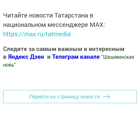
Читайте новости Татарстана в
национальном мессенджере MАХ:
https://max.ru/tatmedia
Следите за самым важным и интересным
в
Яндекс Дзен
и
Телеграм канале
"
Шешминская
новь
"
Добавить Шешминскую новь в Яндекс.Новости
Перейти на страницу новости