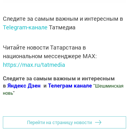
Следите за самым важным и интересным в
Telegram-канале
Татмедиа
Читайте новости Татарстана в
национальном мессенджере MАХ:
https://max.ru/tatmedia
Следите за самым важным и интересным
в
Яндекс Дзен
и
Телеграм канале
"
Шешминская
новь
"
Добавить Шешминскую новь в Яндекс.Новости
Перейти на страницу новости