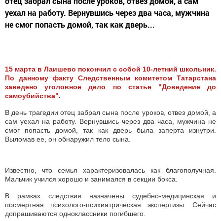
отец забрал сына после уроков, отвез домой, а сам
уехал на работу. Вернувшись через два часа, мужчина
не смог попасть домой, так как дверь...
15 марта в Лаишево покончил с собой 10-летний школьник.
По данному факту Следственным комитетом Татарстана
заведено уголовное дело по статье "Доведение до
самоубийства".
В день трагедии отец забрал сына после уроков, отвез домой, а
сам уехал на работу. Вернувшись через два часа, мужчина не
смог попасть домой, так как дверь была заперта изнутри.
Выломав ее, он обнаружил тело сына.
Известно, что семья характеризовалась как благополучная.
Мальчик учился хорошо и занимался в секции бокса.
В рамках следствия назначены судебно-медицинская и
посмертная психолого-психиатрическая экспертизы. Сейчас
допрашиваются одноклассники погибшего.