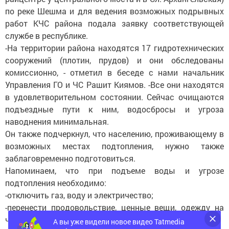
по реке Шешма и для ведения возможных подрывных
работ КЧС района подала заявку соответствующей
службе в республике.
-На территории района находятся 17 гидротехнических
сооружений (плотин, прудов) и они обследованы
комиссионно, - отметил в беседе с нами начальник
Управления ГО и ЧС Рашит Киямов. -Все они находятся
в удовлетворительном состоянии. Сейчас очищаются
подъездные пути к ним, водосбросы и угроза
наводнения минимальная.
Он также подчеркнул, что населению, проживающему в
возможных местах подтопления, нужно также
заблаговременно подготовиться.
Напоминаем, что при подъеме воды и угрозе
подтопления необходимо:
-отключить газ, воду и электричество;
-перенести продовольствие, ценные вещи, одежду на
чердаки, крыши;
А вы уже видели новое видео Tatmedia