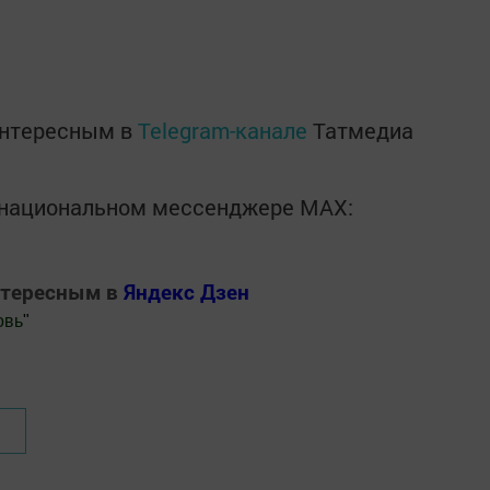
интересным в
Telegram-канале
Татмедиа
в национальном мессенджере MАХ:
нтересным в
Яндекс Дзен
овь
"
.Новости