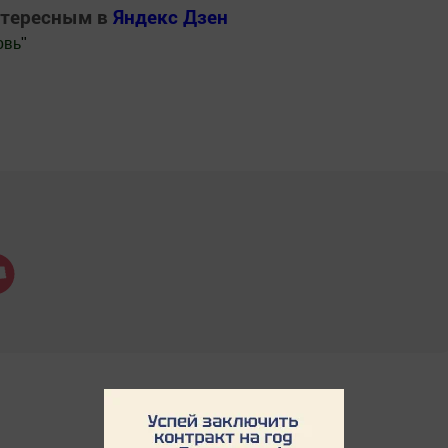
нтересным в
Яндекс Дзен
овь
"
.Новости