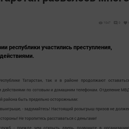
1047
0
рии республики участились преступления,
действиями.
еспублике Татарстан, так и в районе продолжают оставатьс
ми действиями по сотовым и домашним телефонам. Отделение МВ
й района быть предельно осторожными:
м выигрыше, - задумайтесь! Настоящий розыгрыш призов не долже
тороны! Не торопитесь расставаться с деньгами!
лужб - прежде чем открыть дверь, позвоните в организацию