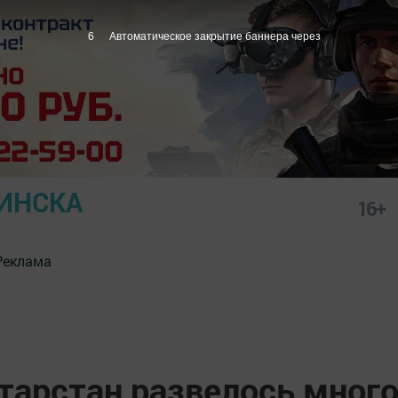
5
Автоматическое закрытие баннера через
ИНСКА
16+
Реклама
тарстан развелось мног