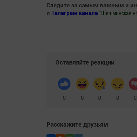
Следите за самым важным и и
и
Телеграм канале
"
Шешминская н
Добавить Шешминскую новь в Яндекс
Оставляйте реакции
0
0
0
0
0
Расскажите друзьям