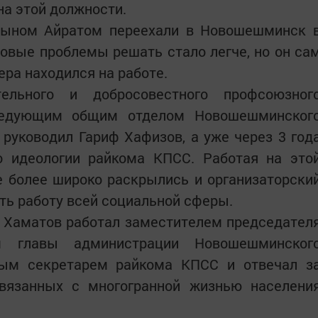
на этой должности.
сыном Айратом переехали в Новошешминск 
овые проблемы решать стало легче, но он са
ера находился на работе.
льного и добросовестного профсоюзног
аведующим общим отделом Новошешминског
руководил Гариф Хафизов, а уже через 3 год
о идеологии райкома КПСС. Работая на это
е более широко раскрылись и организаторски
ать работу всей социальной сферы.
 Хаматов работал заместителем председател
ем главы администрации Новошешминског
вым секретарем райкома КПСС и отвечал з
вязанных с многогранной жизнью населени