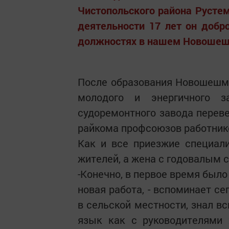
Чистопольского района Рустем
деятельности 17 лет он добр
должностях в нашем Новошеш
После образования Новошешми
молодого и энергичного з
судоремонтного завода перев
райкома профсоюзов работнико
Как и все приезжие специал
жителей, а жена с годовалым 
-Конечно, в первое время было
новая работа, - вспоминает се
в сельской местности, знал в
язык как с руководителями 