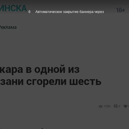
ИНСКА
16+
5
Автоматическое закрытие баннера через
Реклама
жара в одной из
зани сгорели шесть
1284
0