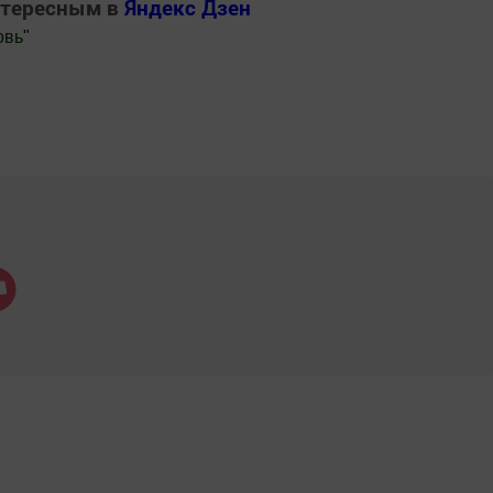
нтересным в
Яндекс Дзен
овь
"
.Новости