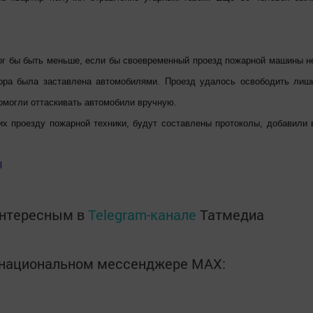
ог бы быть меньше, если бы своевременный проезд пожарной машины н
вора была заставлена автомобилями. Проезд удалось освободить лиш
омогли оттаскивать автомобили вручную.
х проезду пожарной техники, будут составлены протоколы, добавили 
l
интересным в
Telegram-канале
Татмедиа
в национальном мессенджере MАХ: