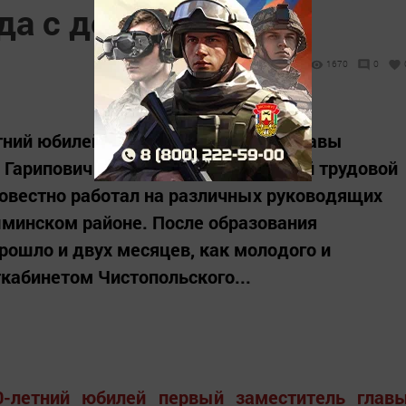
да с добром»
1670
0
етний юбилей первый заместитель главы
 Гарипович Хаматов. Из 40 лет своей трудовой
совестно работал на различных руководящих
инском районе. После образования
ошло и двух месяцев, как молодого и
кабинетом Чистопольского...
0-летний юбилей первый заместитель глав