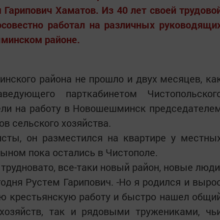
 Гарипович Хаматов. Из 40 лет своей трудово
осовестно работал на различных руководящи
минском районе.
нского района не прошло и двух месяцев, ка
аведующего парткабинетом Чистопольског
ели на работу в Новошешминск председателе
в сельского хозяйства.
исты, он разместился на квартире у местны
сыном пока остались в Чистополе.
 трудновато, все-таки новый район, новые люди
годня Рустем Гарипович. -Но я родился и выро
сю крестьянскую работу и быстро нашел общи
хозяйств, так и рядовыми тружениками, чь