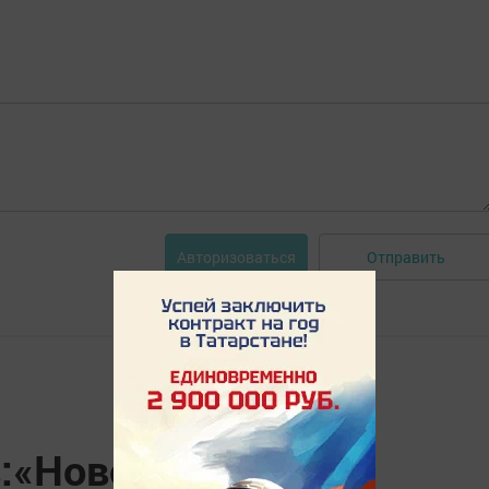
Отправить
Авторизоваться
в:«Новошешминск