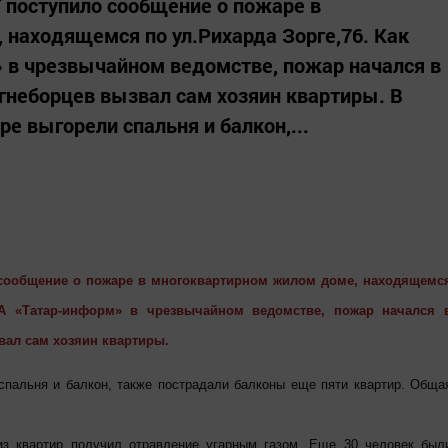
Т поступило сообщение о пожаре в
находящемся по ул.Рихарда Зорге,76. Как
 в чрезвычайном ведомстве, пожар начался в
гнеборцев вызвал сам хозяин квартиры. В
ре выгорели спальня и балкон,...
о сообщение о пожаре в многоквартирном жилом доме, находящемс
 ИА «Татар-информ» в чрезвычайном ведомстве, пожар начался 
вал сам хозяин квартиры.
спальня и балкон, также пострадали балконы еще пяти квартир. Обща
из квартир получил отравление угарным газом. Еще 30 человек был