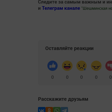
Следите за самым важным и и
и
Телеграм канале
"
Шешминская н
Добавить Шешминскую новь в Яндекс
Оставляйте реакции
0
0
0
0
0
Расскажите друзьям