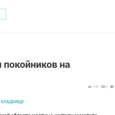
 покойников на
1137
0