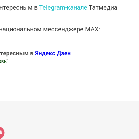
интересным в
Telegram-канале
Татмедиа
в национальном мессенджере MАХ:
нтересным в
Яндекс Дзен
овь
"
.Новости