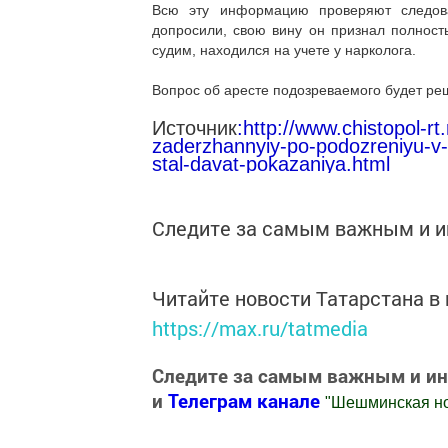
Всю эту информацию проверяют следова
допросили, свою вину он признал полност
судим, находился на учете у нарколога.
Вопрос об аресте подозреваемого будет реш
Источник
:http://www.chistopol-r
zaderzhannyiy-po-podozreniyu-v-u
stal-davat-pokazaniya.html
Следите за самым важным и 
Читайте новости Татарстана 
https://max.ru/tatmedia
Следите за самым важным и и
и
Телеграм канале
"
Шешминская н
Добавить Шешминскую новь в Яндекс