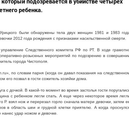
 который подозревается в убийстве четырех
етнего ребенка.
 Урицкого были обнаружены тела двух женщин 1981 и 1983 год
евочки 2012 года рождения с признаками насильственной смерти.
 управление Следственного комитета РФ по РТ. В ходе грамотн
 оперативно-розыскных мероприятий по подозрению в совершени
житель города Чистополя.
.ru», по словам парня (когда он давал показания на следственно
ом его позвал в гости сожитель хозяйки дома.
уга с дочкой. В какой-то момент во время застолья гости поругалис
щина с ребенком легли спать. А еще через некоторое время легл
го Р. взял нож и перерезал горло сначала матери девочки, затем е
ров в область шеи и грудной клетки приятелю. А когда проснулс
е нанес удар ножом и девочке.