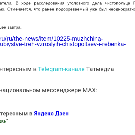
тели. В ходе расследования уголовного дела чистопольца Р
ью. Отмечается, что ранее подозреваемый уже был неоднократн
ен завтра.
t.ru/ru/the-news/item/10225-muzhchina-
biystve-treh-vzroslyih-chistopoltsev-i-rebenka-
интересным в
Telegram-канале
Татмедиа
в национальном мессенджере MАХ:
нтересным в
Яндекс Дзен
овь
"
.Новости