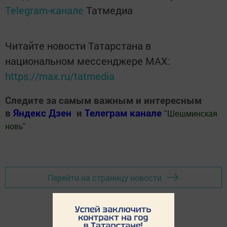
Telegram-канале
Татмедиа
Читайте новости Татарстана в
национальном мессенджере MАХ:
https://max.ru/tatmedia
Следите за самым важным и интересным
в
Яндекс Дзен
и
Телеграм канале
"
Шешминская
новь
"
Добавить Шешминскую новь в Яндекс.Новости
Перейти на страницу новости