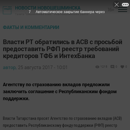
НОВОСТИ НОВОШЕШМИНСКА
16+
7
Автоматическое закрытие баннера через
Газета "Шешминская новь" - Новошешминский район
ФАКТЫ И КОММЕНТАРИИ
Власти РТ обратились в АСВ с просьбой
предоставить РФП реестр требований
кредиторов ТФБ и ИнтехБанка
автор,
25 августа 2017 - 10:01
1215
0
0
Агентству по страхованию вкладов предложили
заключить соглашение с Республиканским фондом
поддержки.
Власти Татарстана просят Агентство по страхованию вкладов (АСВ)
предоставить Республиканскому фонду поддержки (РФП) реестр