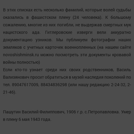
В этих списках есть несколько фамилий, которые волей судьбы
оказались в фашистском плену (24 человека). К большому
сожалению, многие из них погибли, не выдержав смертных мук
нацистского ада. Гитлеровские изверги вели аккуратно
документацию узников. Мы публикуем фотографии наших
земляков с учетных карточек военнопленных (на нашем сайте
novoshishminsk.ru можно посмотреть эти документы кровавой
войны полностью)
Если кто-то узнает среди них своих родственников, Василь
Вализянович просит обратиться в музей наследия поколений по
тел. 89047617009, 88434836298 (или нашу редакцию 2-24-32, 2-
21-46).
Пашутин Василий Филиппович, 1906 г.р. с.Петропавловка. Умер
в плену 6 мая 1943 года.