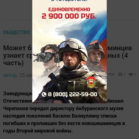
ОБЩЕСТВО
Может быть кто-то из новошешминцев
узнает среди пленных своих родных (4
часть)
автор,
25 августа 2017 - 07:06
1530
0
0
Заведующий музеем-мемориалом Великой
Отечественной войны в Казанском Кремле Михаил
Черепанов передал директору Акбуринского музея
наследия поколений Василю Валиуллину списки
погибших и пропавших без вести новошешминцев в
годы Второй мировой войны.