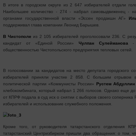
В итоге в городском округе из 2 647 избирателей отдали гол
Наибольшее количество - 274 - набрал самовыдвиженец - на
органами государственной власти «Эссен продакшн АГ»
Иль
поддерживал глава компании Леонид Барышев.
В Чистополе
из 2 105 избирателей проголосовали 236. С рез
кандидат от «Единой России»
Чулпан Сулейманова
- 
общественностью Чистопольского предприятия тепловых сетей.
В голосовании за кандидатов на место депутата городского с
избирателей приняли участие 2 858. С большим отрывом 
политической партии «Коммунисты России»
Рустем Абдуллин
хлебокомбината, который набрал 1 266 голосов. Однако еще до
от КПРФ подала в суд иск о снятии с выборов своего соперника 
избирателей и использование служебного положения.
Кроме того, от руководителя татарстанского отделения К
татарстанский Центризбирком пришли два обращения: о том, ч