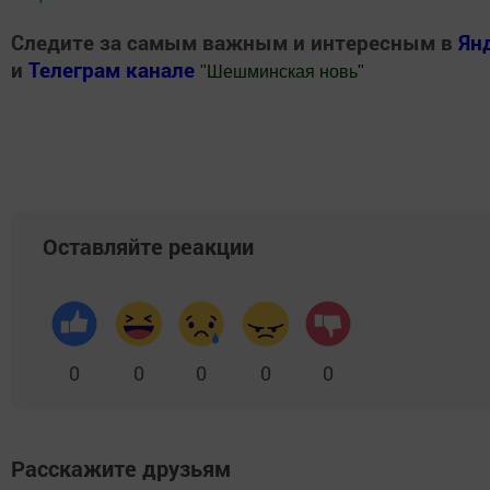
Следите за самым важным и интересным в
Ян
и
Телеграм канале
"
Шешминская новь
"
Добавить Шешминскую новь в Яндекс.Новости
Оставляйте реакции
0
0
0
0
0
Расскажите друзьям