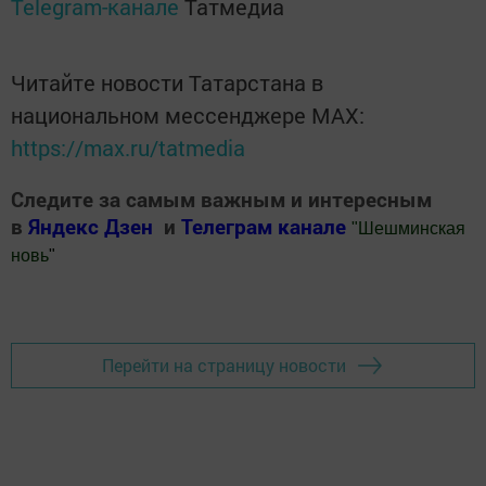
Telegram-канале
Татмедиа
Читайте новости Татарстана в
национальном мессенджере MАХ:
https://max.ru/tatmedia
Следите за самым важным и интересным
в
Яндекс Дзен
и
Телеграм канале
"
Шешминская
новь
"
Добавить Шешминскую новь в Яндекс.Новости
Перейти на страницу новости