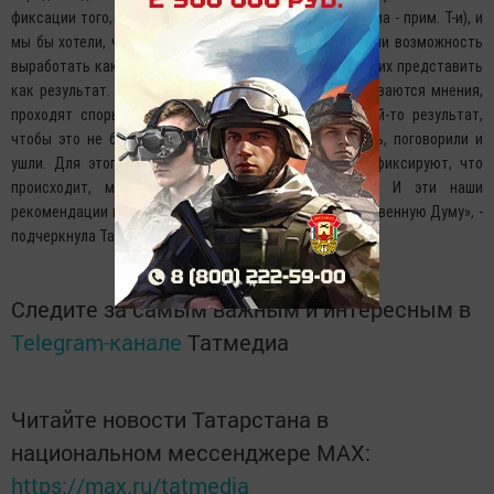
фиксации того, что происходит на этих секциях (форума - прим. Т-и), и
мы бы хотели, чтобы по итогам этого форума мы имели возможность
выработать какие-то рекомендации, чтобы мы могли их представить
как результат. Потому что там, как правило, схлестываются мнения,
проходят споры. Нам бы хотелось, чтобы был какой-то результат,
чтобы это не было мероприятием, где все собрались, поговорили и
ушли. Для этого есть специальные люди, которые фиксируют, что
происходит, мы проводим аналитическую работу. И эти наши
рекомендации мы потом хотим направить в Государственную Думу», -
подчеркнула Талия Минуллина.
Следите за самым важным и интересным в
Telegram-канале
Татмедиа
Читайте новости Татарстана в
национальном мессенджере MАХ:
https://max.ru/tatmedia