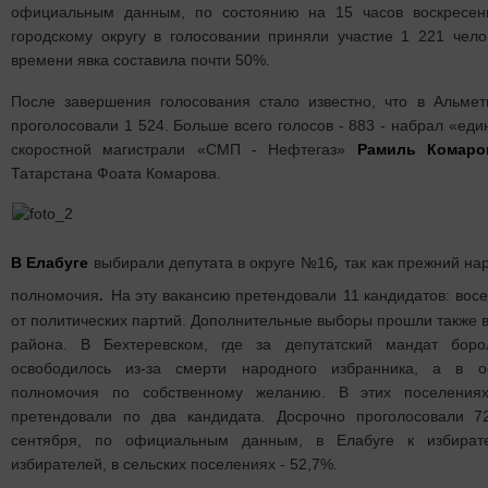
официальным данным, по состоянию на 15 часов воскресен
городскому округу в голосовании приняли участие 1 221 чело
времени явка составила почти 50%.
После завершения голосования стало известно, что в Альмет
проголосовали 1 524. Больше всего голосов - 883 - набрал «ед
скоростной магистрали «СМП - Нефтегаз»
Рамиль Комаро
Татарстана Фоата Комарова.
,
В Елабуге
выбирали депутата в округе №16
так как прежний на
.
полномочия
На эту вакансию претендовали
11 кандидатов: вос
от политических партий. Дополнительные выборы прошли также в
района. В Бехтеревском, где за депутатский мандат боро
освободилось из-за смерти народного избранника, а в о
полномочия по собственному желанию. В этих поселения
претендовали по два кандидата. Досрочно проголосовали 7
сентября, по официальным данным, в Елабуге к избира
избирателей, в сельских поселениях - 52,7%.