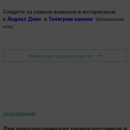
Следите за самым важным и интересным
в
Яндекс Дзен
и
Телеграм канале
"
Шешминская
новь
"
Добавить Шешминскую новь в Яндекс.Новости
Перейти на страницу новости
ОБРАЗОВАНИЕ
Для новошешминских первоклассников в