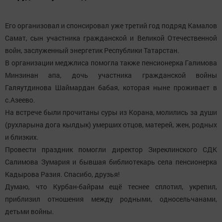
Его организовал и спонсировал уже третий год подряд Камалов
Самат, сын участника гражданской и Великой Отечественной
войн, заслуженный энергетик Республики Татарстан.
В организации меджлиса помогла также пенсионерка Галимова
Минзинан апа, дочь участника гражданской войны
Галяутдинова Шаймардан бабая, которая ныне проживает в
с.Азеево.
На встрече были прочитаны суры из Корана, молились за души
(рухларына дога кылдык) умерших отцов, матерей, жен, родных
и близких.
Провести праздник помогли директор Зиреклинского СДК
Салимова Зумария и бывшая библиотекарь села пенсионерка
Кадырова Разия. Спасибо, друзья!
Думаю, что Курбан-байрам ещё теснее сплотил, укрепил,
приблизил отношения между родными, односельчанами,
детьми войны.