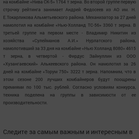
на комбайне «Нива СК-5» 1764 т зерна. Во второй группе первую
строчку рейтинга занимает Андрей Федосеев из АО им. Н.
Е.Токарликова Альметьевского района. Механизатор за 27 дней
намолотил на комбайне «Нью-Холланд ТС-56» 3360 т зерна. В
третьей группе на первом месте - Владимир Никитин из
хозяйства «Сулейманов А.И.» Нурлатского района,
намолотивший за 33 дня на комбайне «Нью Холланд 8080» 4615
т зерна, в четвертой - Фирдус Зайнуллин из ООО
«Хузангаевский» Алькеевского района. Он намолотил за 26
дней на комбайне «Торум 750» 3222 т зерна. Напомним, что в
этом сезоне 200 лучших комбайнеров будут поощрены
премиями по 100 тыс. рублей. Согласно условиям конкурса,
техника поделена на группы в зависимости от ее
производительности.
Следите за самым важным и интересным в