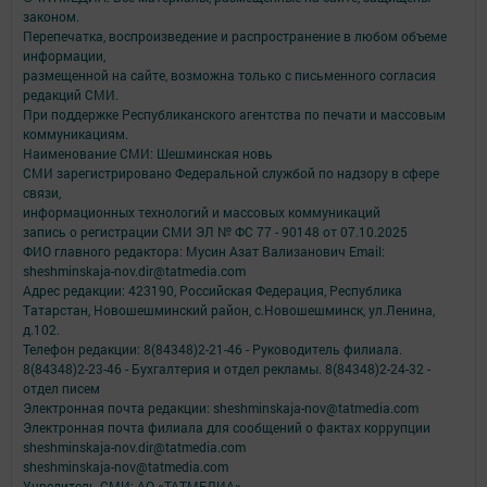
законом.
Перепечатка, воспроизведение и распространение в любом объеме
информации,
размещенной на сайте, возможна только с письменного согласия
редакций СМИ.
При поддержке Республиканского агентства по печати и массовым
коммуникациям.
Наименование СМИ: Шешминская новь
СМИ зарегистрировано Федеральной службой по надзору в сфере
связи,
информационных технологий и массовых коммуникаций
запись о регистрации СМИ ЭЛ № ФС 77 - 90148 от 07.10.2025
ФИО главного редактора: Мусин Азат Вализанович Email:
sheshminskaja-nov.dir@tatmedia.com
Адрес редакции: 423190, Российская Федерация, Республика
Татарстан, Новошешминский район, с.Новошешминск, ул.Ленина,
д.102.
Телефон редакции: 8(84348)2-21-46 - Руководитель филиала.
8(84348)2-23-46 - Бухгалтерия и отдел рекламы. 8(84348)2-24-32 -
отдел писем
Электронная почта редакции: sheshminskaja-nov@tatmedia.com
Электронная почта филиала для сообщений о фактах коррупции
sheshminskaja-nov.dir@tatmedia.com
sheshminskaja-nov@tatmedia.com
Учредитель СМИ: АО «ТАТМЕДИА»