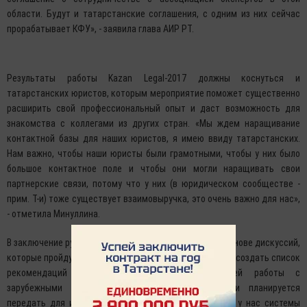
области. Будут и татарстанские соглашения, с одним из них сейчас
прорабатывает КФУ», - заявила глава АИР РТ.
Результаты работы Kazan Legal-2017 должны коснуться и
татарстанских юристов, которым мероприятие поможет существенно
расширить свой профессиональный опыт и даст возможность для
знакомства с коллегами из других стран. «Мы ждем наращивание
контактной базы для наших юристов, я имею ввиду татарстанских.
Нам важно, чтобы наши юристы были грамотными, чтобы у них было
большое контактное поле и чтобы они могли наращивать свои
партнерские связи, потому что у них (в юридическом сообществе -
прим. Т-и) тоже существует взаимовыручка, это очень важно для нас»,
- отметила Минуллина.
В заключение руководитель АИР РТ рассказала, что основе дискуссий,
которые пройдут на полях форума, организаторы хотят создать список
рекомендаций для более эффективной будущей работы с
зарубежными юристами, затем эти рекомендации планируется
передать для изучения в Госдуму. «Третий момент - у нас системы