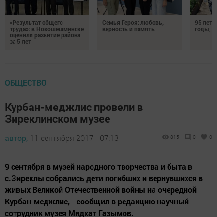
«Результат общего
Семья Героя: любовь,
95 лет 
труда»: в Новошешминске
верность и память
годы, э
оценили развитие района
за 5 лет
ОБЩЕСТВО
Курбан-меджлис провели в
Зиреклинском музее
автор,
11 сентября 2017 - 07:13
815
0
0
9 сентября в музей народного творчества и быта в
с.Зиреклы собрались дети погибших и вернувшихся в
живых Великой Отечественной войны на очередной
Курбан-меджлис, - сообщил в редакцию научный
сотрудник музея Мидхат Газымов.