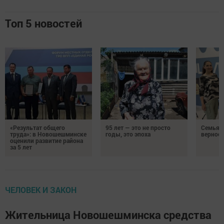
Топ 5 новостей
«Результат общего
95 лет — это не просто
Семья Г
труда»: в Новошешминске
годы, это эпоха
верност
оценили развитие района
за 5 лет
ЧЕЛОВЕК И ЗАКОН
Жительница Новошешминска средства