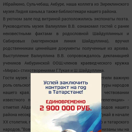
Ибрайкино, Сульчебаш, Акбуре, наша коллега из Зиреклинского
музея Лидия ханым,а также библиотекари нашего района.
В уютном зале под витриной расположились экспонаты поэта.
Руководитель музея Валиуллин В.В. ознакомил гостей с ранее
неизвестными фактами в родословной Шайдуллинных и
Сабировых (материнская линия Шайдуллина), вручил
родственникам ценнейшие документы полученные из архива.
Выступление Валиуллина В.В. сопровождалось декламацией
учеников Акбуринской ООШ,членов краеведческого кружка
«Мирас» стихотворениями Г.Тукая и Ш.Шайдуллина.
Гости музея - Факил Сафин и Айдар Халим отметили важную
роль сельского музея в сохранении духовной культуры народов
нашего края. «Как приятно видеть в музее в чествовании
известного поэта представителей русской интелегенции» -
отметил Айдар Халим. И поистину! Дружба народов нашего
района несокрушима. Ведь не зря писал великий Тукай в начале
XX столетия, говоря о взаимоотношениях русского и татарского
народов, "Вовеки нельзя нашу дружбу разбить, Нанизаны мы на