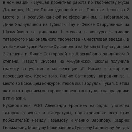
в номинации « Лучшая проектная работа по творчеству Мусы
Джалиля», Илюсе Галяветдиновой из с. Простые Челны за 2
место в 11 республиканской конференции им. Г. Ибрагимова,
Дине Халиуллиной из Тубылгы Тау и Флюзе Хайруллиной из
Шахмайкино за дипломы 1 степени в конкурсе-фестивале
татарского национального творчества «Счастливая звезда», в
этом же конкурсе Рамизе Хусаиновой из Тубылгы Тау за диплом
2 степени и Лилие Саттаровой из Шахмайкино за диплом 3
степени. Назиля Юнусова из Акбуринской школы получила
грамоту за участие в конференции «Г. Исхаки и татарское
просвещение». Кроме того, Лилию Саттарову наградили за 1
место во Всеобщем конкурсе чтецов им. Габдуллы Тукая. С этим
же стихотворением она проникновенно выступила на празднике
в гимназии.
Руководитель РОО Александр Еронтьев наградил учителей
татарского языка и литературы, подготовивших всех этих
победителей: Резиду Газымову и Фанию Зарипову, Кадрию
Гильманову, Миляушу Шакирзянову, Гульгену Галлямову, Айгуль