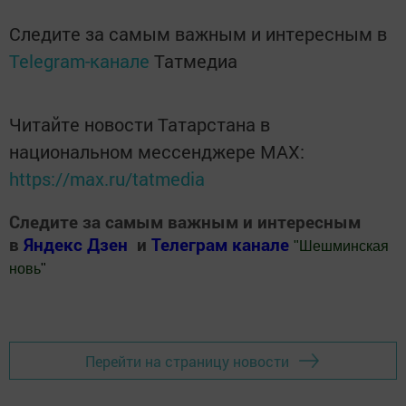
Следите за самым важным и интересным в
Telegram-канале
Татмедиа
Читайте новости Татарстана в
национальном мессенджере MАХ:
https://max.ru/tatmedia
Следите за самым важным и интересным
в
Яндекс Дзен
и
Телеграм канале
"
Шешминская
новь
"
Добавить Шешминскую новь в Яндекс.Новости
Перейти на страницу новости