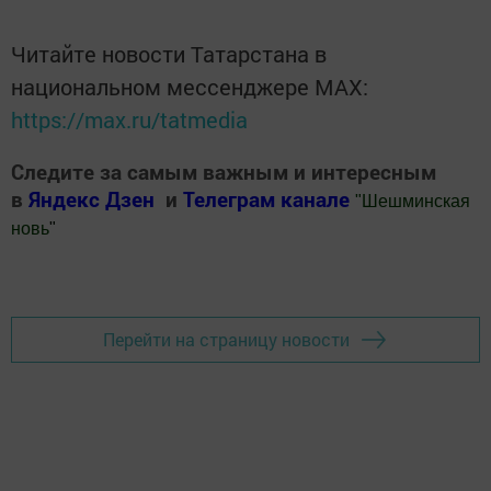
Читайте новости Татарстана в
национальном мессенджере MАХ:
https://max.ru/tatmedia
Следите за самым важным и интересным
в
Яндекс Дзен
и
Телеграм канале
"
Шешминская
новь
"
Добавить Шешминскую новь в Яндекс.Новости
Перейти на страницу новости