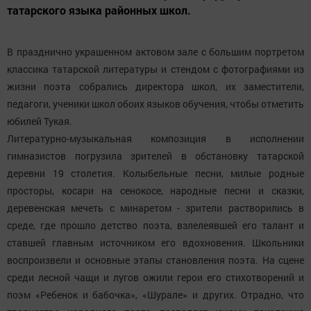
татарского языка районных школ.
В празднично украшенном актовом зале с большим портретом
классика татарской литературы и стендом с фотографиями из
жизни поэта собрались директора школ, их заместители,
педагоги, ученики школ обоих языков обучения, чтобы отметить
юбилей Тукая.
Литературно-музыкальная композиция в исполнении
гимназистов погрузила зрителей в обстановку татарской
деревни 19 столетия. Колыбельные песни, милые родные
просторы, косари на сенокосе, народные песни и сказки,
деревенская мечеть с минаретом - зрители растворились в
среде, где прошло детство поэта, взлелеявшей его талант и
ставшей главным источником его вдохновения. Школьники
воспроизвели и основные этапы становления поэта. На сцене
среди лесной чащи и лугов ожили герои его стихотворений и
поэм «Ребенок и бабочка», «Шурале» и других. Отрадно, что