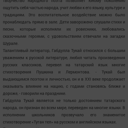
творчество народного поэта позволяет юному поколению
ощутить себя частью народа, учит любви к его языку, культуре и
традициям. Это воспитательное воздействие можно было
пронаблюдать прямо в зале. Дети заворожено слушали стихи и
песни, которые исполняли их ровесники, любовались
сказочными героями, с удовольствием отвечали на загадки
Шурале.
Талантливый литератор, Габдулла Тукай относился с большим
уважением к русской литературе, любил читать произведения
русских классиков, перевел на татарский язык многие
стихотворения Пушкина и Лермонтова. - Тукай был
выдающимся поэтом и личностью, он и в ХХI веке продолжает
оказывать влияние на нацию, с годами становясь ближе и
дороже, - говорили на празднике.
Габдулла Тукай является не только достоянием татарского
народа, он признан во всем мире, переведен на многие языки. В
исполнении школьников прозвучало его знаменитое
стихотворение «Туган тел» на русском и английском языках.