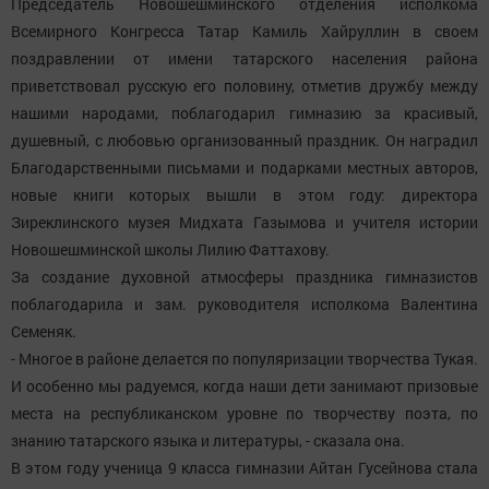
Председатель Новошешминского отделения исполкома
Всемирного Конгресса Татар Камиль Хайруллин в своем
поздравлении от имени татарского населения района
приветствовал русскую его половину, отметив дружбу между
нашими народами, поблагодарил гимназию за красивый,
душевный, с любовью организованный праздник. Он наградил
Благодарственными письмами и подарками местных авторов,
новые книги которых вышли в этом году: директора
Зиреклинского музея Мидхата Газымова и учителя истории
Новошешминской школы Лилию Фаттахову.
За создание духовной атмосферы праздника гимназистов
поблагодарила и зам. руководителя исполкома Валентина
Семеняк.
- Многое в районе делается по популяризации творчества Тукая.
И особенно мы радуемся, когда наши дети занимают призовые
места на республиканском уровне по творчеству поэта, по
знанию татарского языка и литературы, - сказала она.
В этом году ученица 9 класса гимназии Айтан Гусейнова стала