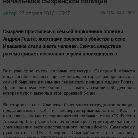
начальника сызранской полиции
автор,
27 апреля 2016 - 05:25
1052
0
0
Сызрани простились с семьей полковника полиции
Андрея Гошта: жертвами зверского убийства в селе
Ивашевка стали шесть человек. Сейчас следствие
рассматривает несколько версий происшедшего.
Вот уже трое суток силовые структуры Самарской области
ищут особо опасных преступников, которые расправились с
семьей бывшего начальника сызранской полиции Андрея Гошта.
Врачи по-прежнему борются за жизнь семилетней девочки,
которая чудом выжила в этой кровавой бойне.
Во вторник в селе Ивашевка было много сотрудников полиции,
представителей СК и экспертов-криминалистов. Как и
ожидалось, на месте происшествия побывал глава СК России
Александр Бастрыкин. Он лично осмотрел территорию частного
домовладения высокопоставленного полицейского. Самарскому
руководителю СК Валерию Самодайкину и начальнику
областного главка МВД Сергею Солодовникову пришлось самим