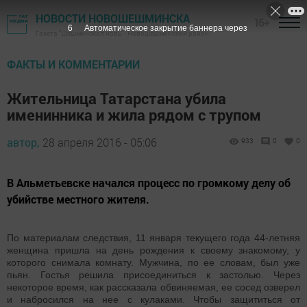
НОВОСТИ НОВОШЕШМИНСКА
16+
5
Автоматическое закрытие баннера через
Газета "Шешминская новь" - Новошешминский район
ФАКТЫ И КОММЕНТАРИИ
Жительница Татарстана убила
именинника и жила рядом с трупом
автор,
28 апреля 2016 - 05:06
933
0
0
В Альметьевске начался процесс по громкому делу об
убийстве местного жителя.
По материалам следствия, 11 января текущего года 44-летняя
женщина пришла на день рождения к своему знакомому, у
которого снимала комнату. Мужчина, по ее словам, был уже
пьян. Гостья решила присоединиться к застолью. Через
некоторое время, как рассказала обвиняемая, ее сосед озверел
и набросился на нее с кулаками. Чтобы защититься от