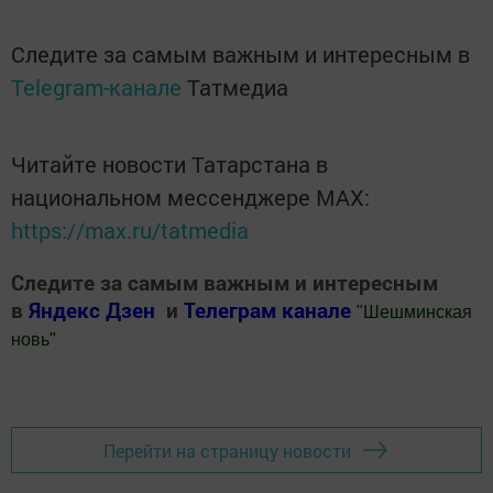
Следите за самым важным и интересным в
Telegram-канале
Татмедиа
Читайте новости Татарстана в
национальном мессенджере MАХ:
https://max.ru/tatmedia
Следите за самым важным и интересным
в
Яндекс Дзен
и
Телеграм канале
"
Шешминская
новь
"
Добавить Шешминскую новь в Яндекс.Новости
Перейти на страницу новости