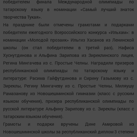
победителем финала Международной олимпиады по
татарскому языку в номинации «Самый лучший знаток
творчества Тукая».
На празднике были отмечены грамотами и подарками
победители ежегодного Всероссийского конкурса «Ильхам»: в
номинации «Молодой прозаик» Ильгиз Хасанов из Ленинской
школы (он стал победителем в третий раз), Нафиса
Хуснутдинова и Альфина Зарипова из Зиреклинского лицея,
Регина Мингачева из с. Простые Челны. Наградили призеров
республиканской олимпиады по татарскому языку и
литературе: Расима Гайфутдинова и Сирину Газымову из с.
Зиреклы, Регину Мингачеву из с. Простые Челны, Миляушу
Рамазанову из Новошешминской гимназии (класс с русским
языком обучения), призера республиканской олимпиады по
русской литературе Альфину Зарипову из с. Зиреклы (класс с
татарским языком обучения).
Грамоты и подарки вручены Дине Амировой из
Новошешммнской школы за республиканский диплом 3 степени