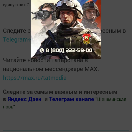
единую нить"..
Следите за самым важным и интересным в
Telegram-канале
Татмедиа
Читайте новости Татарстана в
национальном мессенджере MАХ:
https://max.ru/tatmedia
Следите за самым важным и интересным
в
Яндекс Дзен
и
Телеграм канале
"
Шешминская
новь
"
Добавить Шешминскую новь в Яндекс.Новости