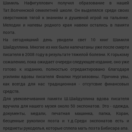
Шамиль Нафигуллович получил образование в нашей
Тат.Волчинской семилетней школе. Он выделялся среди своих
сверстников тягой к знаниям и душевной игрой на тальянке.
Мелодии и напевы родного края навеки остались в памяти
поэта.
На сегодняшний день увидели свет 10 книг Шамиля
Шайдуллина. Многие из них были напечатаны уже после смерти
писателя в 2008 году в результате тяжелой болезни. К горькому
сожалению, пока ожидает очереди следующее издание, оно уже
готово к изданию, полностью отредактировано благодаря
усилиям вдовы писателя Фиалки Нургаязовны. Причина увы,
как всегда для нас традиционная - отсутсвие финансовых
средств.
Для увековечивания памяти Ш.Шайдуллина вдова писателя
вручила для нашего музея около 50 экспонатов. Это - одежда,
документы, медали, печатная машинка, папка, Коран,
бесценные рукописи поэта и т.д.Среди экспонатов есть и
предметы рукоделья, которые сплела мать поэта Бибисара апа.