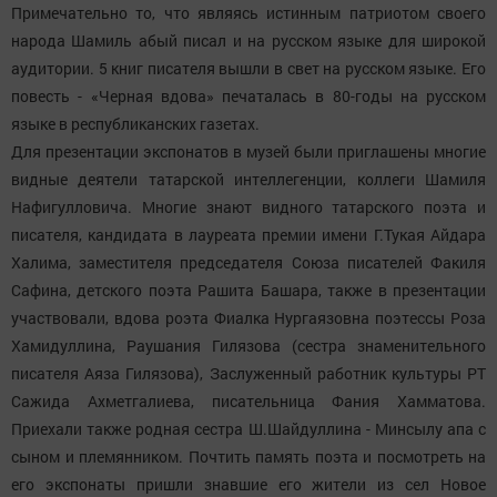
Примечательно то, что являясь истинным патриотом своего
народа Шамиль абый писал и на русском языке для широкой
аудитории. 5 книг писателя вышли в свет на русском языке. Его
повесть - «Черная вдова» печаталась в 80-годы на русском
языке в республиканских газетах.
Для презентации экспонатов в музей были приглашены многие
видные деятели татарской интеллегенции, коллеги Шамиля
Нафигулловича. Многие знают видного татарского поэта и
писателя, кандидата в лауреата премии имени Г.Тукая Айдара
Халима, заместителя председателя Союза писателей Факиля
Сафина, детского поэта Рашита Башара, также в презентации
участвовали, вдова роэта Фиалка Нургаязовна поэтессы Роза
Хамидуллина, Раушания Гилязова (сестра знаменительного
писателя Аяза Гилязова), Заслуженный работник культуры РТ
Сажида Ахметгалиева, писательница Фания Хамматова.
Приехали также родная сестра Ш.Шайдуллина - Минсылу апа с
сыном и племянником. Почтить память поэта и посмотреть на
его экспонаты пришли знавшие его жители из сел Новое