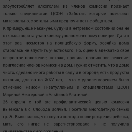
злоупотребляет алкоголем, из членов комиссии признает
только специалистов ЦСОН «Забота», которые помогают
материально, с остальными предпочитает не общаться.
К примеру, еще накануне, будучи в нетрезвом состоянии она не
открыла ворота участковому уполномоченному полиции. Да и в
этот раз, несмотря на полицейскую форму, хозяйка дома
старалась не впустить участкового. Но, оценив адекватно свое
непростое положение, похоже, приняла правильное решение:
пригласила членов комиссии в дом. Нужно отметить, что в доме
чисто, сделано много работы в саду и в огороде, есть продукты
питания, долгов по ЖКУ нет, - что с удовлетворением было
отмечено Раисом Гизатуллиным и специалистами ЦСОН
Мариной Нестеровой и Альбиной Улитиной.
26 апреля с той же профилактической целью комиссия
выезжала в с. Слобода Волчья. Посетили многодетную семью
гр. Э.. Выяснилось, что спустя полгода после рождения ребенка,
мать его нигде не зарегистрировала и не получила
свидетельства о его рождении.