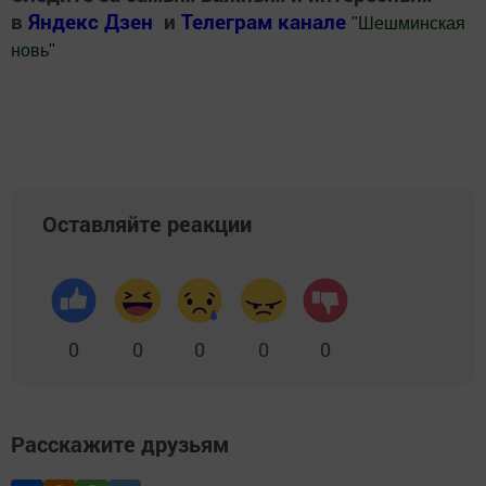
в
Яндекс Дзен
и
Телеграм канале
"
Шешминская
новь
"
Добавить Шешминскую новь в Яндекс.Новости
Оставляйте реакции
0
0
0
0
0
Расскажите друзьям