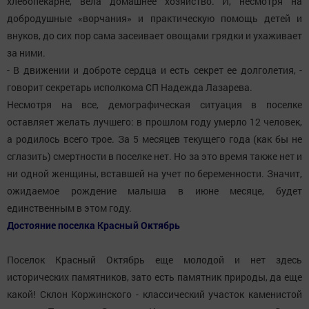
хлебопекарне, вела домашнее хозяйство. И, несмотря на
добродушные «ворчания» и практическую помощь детей и
внуков, до сих пор сама засеивает овощами грядки и ухаживает
за ними.
- В движении и доброте сердца и есть секрет ее долголетия, -
говорит секретарь исполкома СП Надежда Лазарева.
Несмотря на все, демографическая ситуация в поселке
оставляет желать лучшего: в прошлом году умерло 12 человек,
а родилось всего трое. За 5 месяцев текущего года (как бы не
сглазить) смертности в поселке нет. Но за это время также нет и
ни одной женщины, вставшей на учет по беременности. Значит,
ожидаемое рождение малыша в июне месяце, будет
единственным в этом году.
Достояние
поселка Красный
Октябрь
Поселок Красный Октябрь еще молодой и нет здесь
исторических памятников, зато есть памятник природы, да еще
какой! Склон Коржинского - классический участок каменистой