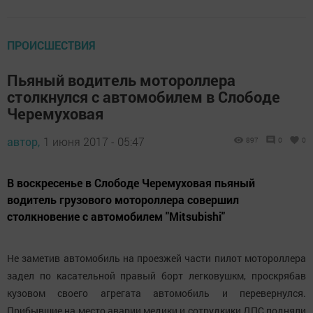
ПРОИСШЕСТВИЯ
Пьяный водитель мотороллера
столкнулся с автомобилем в Слободе
Черемуховая
автор,
1 июня 2017 - 05:47
897
0
0
В воскресенье в Слободе Черемуховая пьяный
водитель грузового мотороллера совершил
столкновение с автомобилем "Mitsubishi"
Не заметив автомобиль на проезжей части пилот мотороллера
задел по касательной правый борт легковушкм, проскрябав
кузовом своего агрегата автомобиль и перевернулся.
Прибывшие на место аварии медики и сотрудкики ДПС подняли