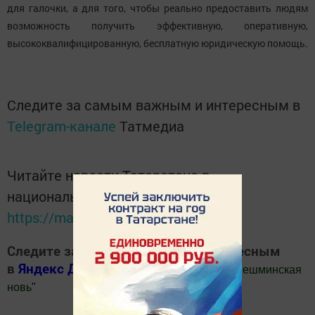
для галочки, а для того, чтобы реально предоставить людям
возможность получить эффективную, оперативную,
высококвалифицированную, бесплатную юридическую помощь.
Следите за самым важным и интересным в
Telegram-канале
Татмедиа
Читайте новости Татарстана в
национальном мессенджере MАХ:
https://max.ru/tatmedia
Следите за самым важным и интересным
в
Яндекс Дзен
и
Телеграм канале
"
Шешминская
новь
"
Добавить Шешминскую новь в Яндекс.Новости