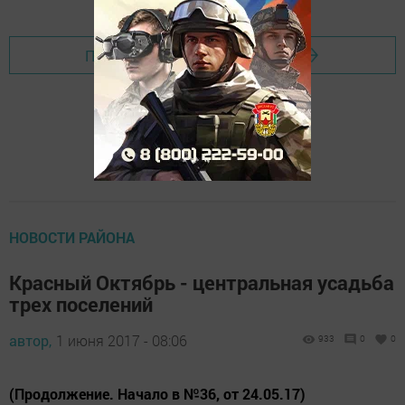
Перейти на страницу новости
НОВОСТИ РАЙОНА
Красный Октябрь - центральная усадьба
трех поселений
автор,
1 июня 2017 - 08:06
933
0
0
(Продолжение. Начало в №36, от 24.05.17)