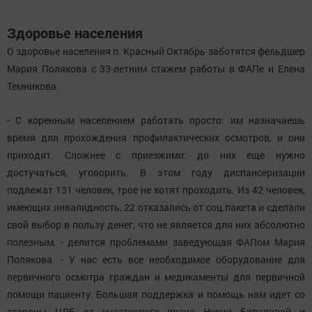
Здоровье населения
О здоровье населения п. Красный Октябрь заботятся фельдшер
Мария Полякова с 33-летним стажем работы в ФАПе и Елена
Темникова.
- С коренным населением работать просто: им назначаешь
время для прохождения профилактических осмотров, и они
приходят. Сложнее с приезжими: до них еще нужно
достучаться, уговорить. В этом году диспансеризации
подлежат 131 человек, трое не хотят проходить. Из 42 человек,
имеющих инвалидность, 22 отказались от соц.пакета и сделали
свой выбор в пользу денег, что не является для них абсолютно
полезным, - делится проблемами заведующая ФАПом Мария
Полякова. - У нас есть все необходимое оборудование для
первичного осмотра граждан и медикаменты для первичной
помощи пациенту. Большая поддержка и помощь нам идет со
стороны ЦРБ от участкового врача Нурии Билаловой и