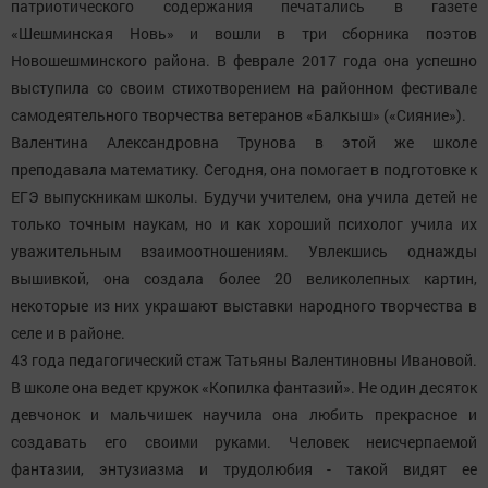
патриотического содержания печатались в газете
«Шешминская Новь» и вошли в три сборника поэтов
Новошешминского района. В феврале 2017 года она успешно
выступила со своим стихотворением на районном фестивале
самодеятельного творчества ветеранов «Балкыш» («Сияние»).
Валентина Александровна Трунова в этой же школе
преподавала математику. Сегодня, она помогает в подготовке к
ЕГЭ выпускникам школы. Будучи учителем, она учила детей не
только точным наукам, но и как хороший психолог учила их
уважительным взаимоотношениям. Увлекшись однажды
вышивкой, она создала более 20 великолепных картин,
некоторые из них украшают выставки народного творчества в
селе и в районе.
43 года педагогический стаж Татьяны Валентиновны Ивановой.
В школе она ведет кружок «Копилка фантазий». Не один десяток
девчонок и мальчишек научила она любить прекрасное и
создавать его своими руками. Человек неисчерпаемой
фантазии, энтузиазма и трудолюбия - такой видят ее