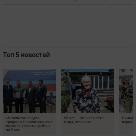
Топ 5 новостей
«Результат общего
95 лет — это не просто
Семья Г
труда»: в Новошешминске
годы, это эпоха
верност
оценили развитие района
за 5 лет