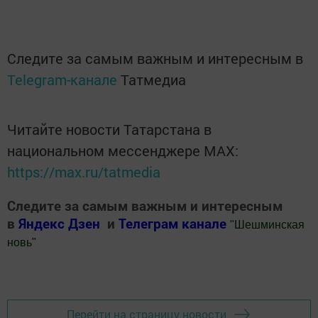
Следите за самым важным и интересным в
Telegram-канале
Татмедиа
Читайте новости Татарстана в
национальном мессенджере MАХ:
https://max.ru/tatmedia
Следите за самым важным и интересным
в
Яндекс Дзен
и
Телеграм канале
"
Шешминская
новь
"
Добавить Шешминскую новь в Яндекс.Новости
Перейти на страницу новости