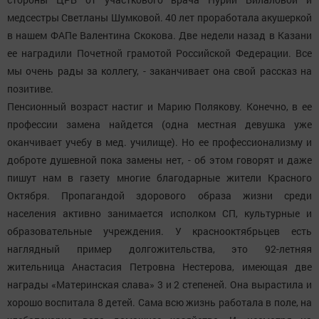
медсестры Светланы Шумковой. 40 лет проработала акушеркой
в нашем ФАПе Валентина Скокова. Две недели назад в Казани
ее наградили Почетной грамотой Российской Федерации. Все
мы очень рады за коллегу, - заканчивает она свой рассказ на
позитиве.
Пенсионный возраст настиг и Марию Полякову. Конечно, в ее
профессии замена найдется (одна местная девушка уже
оканчивает учебу в мед. училище). Но ее профессионализму и
доброте душевной пока замены нет, - об этом говорят и даже
пишут нам в газету многие благодарные жители Красного
Октября. Пропагандой здорового образа жизни среди
населения активно занимается исполком СП, культурные и
образовательные учреждения. У краснооктябрьцев есть
наглядный пример долгожительства, это 92-летняя
жительница Анастасия Петровна Нестерова, имеющая две
награды «Материнская слава» 3 и 2 степеней. Она вырастила и
хорошо воспитала 8 детей. Сама всю жизнь работала в поле, на