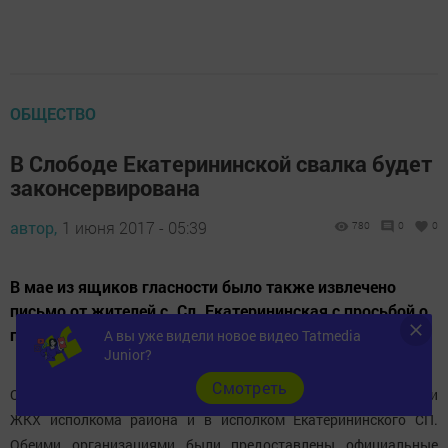
ОБЩЕСТВО
В Слободе Екатерининской свалка будет
законсервирована
автор,
1 июня 2017 - 05:39
780
0
0
В мае из ящиков гласности было также извлечено
письмо от жителей с. Сл. Екатерининская с просьбой о
переносе свалки мусора.
А вы уже видели новое видео Tatmedia
Junior?
Cмотреть
Оно было направлено в отдел строительства, архитектуры и
ЖКХ исполкома района и в исполком Екатерининского СП.
Обеими организациями были предоставлены официальные