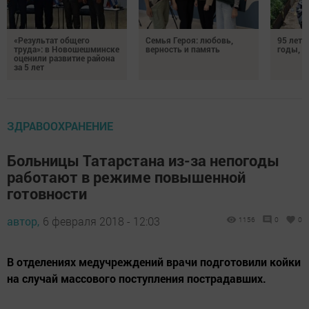
«Результат общего
Семья Героя: любовь,
95 лет 
труда»: в Новошешминске
верность и память
годы, э
оценили развитие района
за 5 лет
ЗДРАВООХРАНЕНИЕ
Больницы Татарстана из-за непогоды
работают в режиме повышенной
готовности
автор,
6 февраля 2018 - 12:03
1156
0
0
В отделениях медучреждений врачи подготовили койки
на случай массового поступления пострадавших.