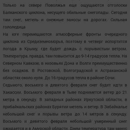
Только на севере Поволжья еще ощущаются отголоски
Балканского циклона, несущего обильные снегопады. Сегодня
там снег, метель и снежные заносы на дорогах. Сильная
гололедица
На юге перемещаются атмосферные фронты очередного
циклона из Средиземноморья, поэтому в четверг испортится
погода в Крыму, где будет дождь с порывистым ветром.
Температура, правда, там повысится до 9-14 градусов тепла. На
Северном Кавказе, в низовьях Дона и Волги преимущественно
без осадков. В Ростовской, Волгоградской и Астраханской
областях около нуля. До 16 градусов тепла в районе Сочи.
Седьмого, восьмого и девятого февраля снег будет идти в
Хакассии. Восьмого февраля в Тыве поднимется ветер до 21
метра в секунду. В западных районах Иркутской области, в
прибайкальских районах Бурятии метель и ветер. В Забайкалье
небольшой снег и порывы ветра до 14 метров в секунду.
Восьмого и девятого февраля небольшой умеренный снег
ожидается и в Амурской области. Днем температура там минус