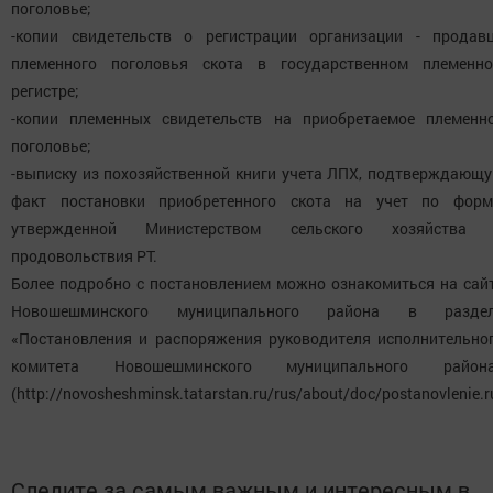
поголовье;
-копии свидетельств о регистрации организации - продав
племенного поголовья скота в государственном племенн
регистре;
-копии племенных свидетельств на приобретаемое племенн
поголовье;
-выписку из похозяйственной книги учета ЛПХ, подтверждающ
факт постановки приобретенного скота на учет по форм
утвержденной Министерством сельского хозяйства
продовольствия РТ.
Более подробно с постановлением можно ознакомиться на сай
Новошешминского муниципального района в разде
«Постановления и распоряжения руководителя исполнительно
комитета Новошешминского муниципального район
(http://novosheshminsk.tatarstan.ru/rus/about/doc/postanovlenie.r
Следите за самым важным и интересным в