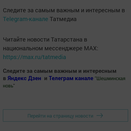
Следите за самым важным и интересным в
Telegram-канале
Татмедиа
Читайте новости Татарстана в
национальном мессенджере MАХ:
https://max.ru/tatmedia
Следите за самым важным и интересным
в
Яндекс Дзен
и
Телеграм канале
"
Шешминская
новь
"
Добавить Шешминскую новь в Яндекс.Новости
Перейти на страницу новости