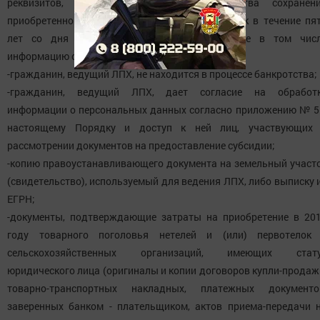
реквизитов, почтового адреса, обязательства сохранен
приобретенного поголовья нетелей и первотелок в течение пя
лет со дня получения субсидии, содержащее в том чис
информацию о том, что:
-гражданин, ведущий ЛПХ, не находится в процессе банкротства;
-гражданин, ведущий ЛПХ, дает согласие на обработ
информации о персональных данных согласно приложению № 5
настоящему Порядку и доступ к ней лиц, участвующих
рассмотрении документов на предоставление субсидии;
-копию правоустанавливающего документа на земельный участ
(свидетельство), используемый для ведения ЛПХ, либо выписку 
ЕГРН;
-документы, подтверждающие затраты на приобретение в 20
году товарного поголовья нетелей и (или) первотелок
сельскохозяйственных организаций, имеющих стат
юридического лица (оригиналы и копии договоров купли-продаж
товарно-транспортных накладных, платежных документо
заверенных банком - плательщиком, актов приема-передачи 