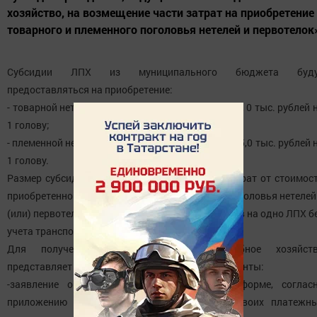
хозяйство, на возмещение части затрат на приобретение
товарного и племенного поголовья нетелей и первотелок
Субсидии ЛПХ из муниципального бюджета буду
предоставляться на приобретение:
- товарной нетели и (или) первотелки - в сумме 20, 0 тыс. рублей 
1 голову;
- племенной нетели и (или) первотелки - в сумме 25,0 тыс. рублей 
1 голову.
Размер субсидии не может превышать 50 % затрат от стоимос
приобретенного товарного и (или) племенного поголовья нетелей
(или) первотелок в количестве не более пяти голов на одно ЛПХ б
учета транспортных расходов.
Для получения субсидии личное подсобное хозяйст
представляет в исполкомы СП следующие документы:
-заявление о предоставлении субсидии по форме, соглас
приложению № 1 к Порядку, с указанием своих платежн