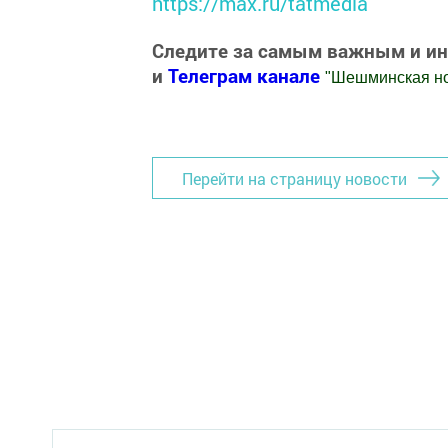
https://max.ru/tatmedia
Следите за самым важным и и
и
Телеграм канале
"
Шешминская н
Добавить Шешминскую новь в Яндекс
Перейти на страницу новости