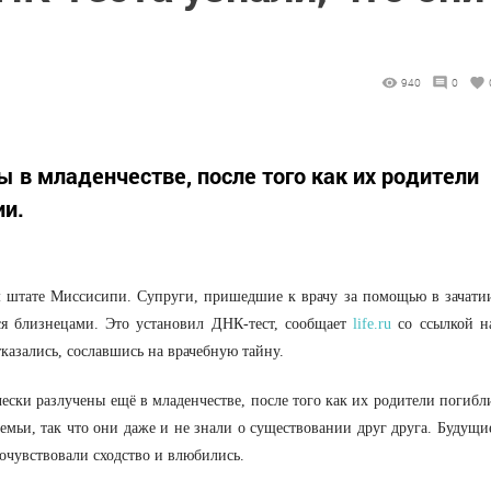
940
0
 в младенчестве, после того как их родители
ии.
 штате Миссисипи. Супруги, пришедшие к врачу за помощью в зачати
ся близнецами. Это установил ДНК-тест, сообщает
life.ru
со ссылкой н
тказались, сославшись на врачебную тайну.
ически разлучены ещё в младенчестве, после того как их родители погибл
мьи, так что они даже и не знали о существовании друг друга. Будущи
очувствовали сходство и влюбились.