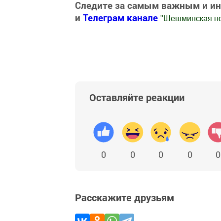
Следите за самым важным и и
и
Телеграм канале
"
Шешминская н
Добавить Шешминскую новь в Яндекс
Оставляйте реакции
0
0
0
0
0
Расскажите друзьям