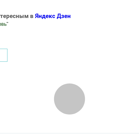
нтересным в
Яндекс Дзен
овь
"
.Новости