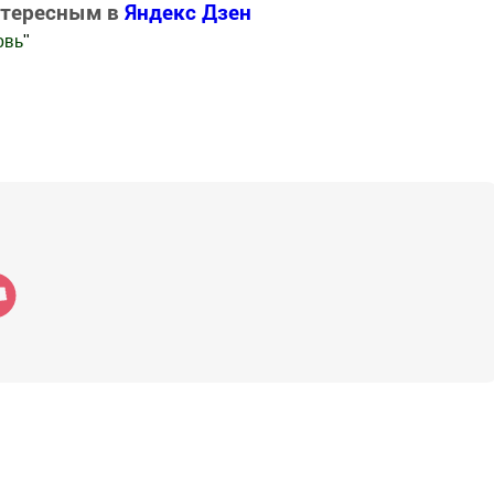
нтересным в
Яндекс Дзен
овь
"
.Новости