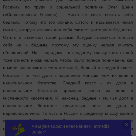
Госдумы по труду и социальной политике Олег Шеин
(«Справедливая Россия»). - Никто не хочет считать себя
бедным. Потому что это обидно. Оттого и называется некая
сумма, которую человек для себя считает критерием бедности.
Оттого и возникает такой разрыв. Каждый стремится отнести
себя не к бедным, поэтому эту оценку нельзя считать
объективной. Но - парадокс - к среднему классу этих людей
тоже отнести никак нельзя. Чтобы было полное понимание, как
в мире оцениваются состоятельный, бедный и средний класс:
богатые - те, чья доля в населении меньше, чем их доля в
национальном богатстве. Средний класс - их доля в
национальном богатстве примерно равна их доле в
численности населения. И, наконец, бедные - те, чья доля в
национальном богатстве значительно ниже их доли в
народонаселении. То есть в России к среднему классу можно
отнести не более 5% людей, - говорит депутат. Нынешнюю
А вы уже видели новое видео Tatmedia
систему расчета прожиточного минимума г-н Шеин назвал
Junior?
«своеобразной»: - Сегодня она сильно изменена по сравнению