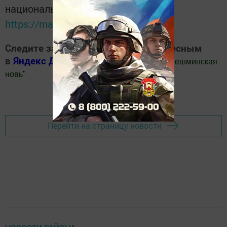
национальном мессенджере MАХ:
https://max.ru/tatmedia
Следите за самым важным и интересным
в
Яндекс Дзен
и
Телеграм канале
"
Шешминская
новь
"
Добавить Шешминскую новь в Яндекс.Новости
Перейти на страницу новости