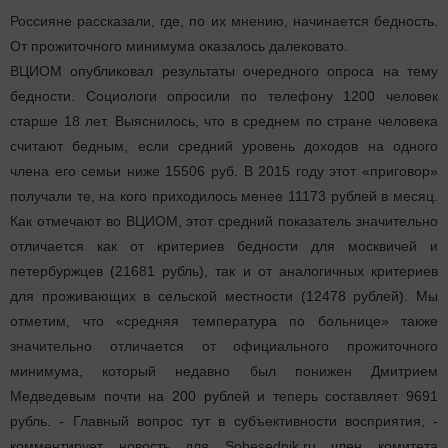
Россияне рассказали, где, по их мнению, начинается бедность.
От прожиточного минимума оказалось далековато.
ВЦИОМ опубликовал результаты очередного опроса на тему
бедности. Социологи опросили по телефону 1200 человек
старше 18 лет. Выяснилось, что в среднем по стране человека
считают бедным, если средний уровень доходов на одного
члена его семьи ниже 15506 руб. В 2015 году этот «приговор»
получали те, на кого приходилось менее 11173 рублей в месяц.
Как отмечают во ВЦИОМ, этот средний показатель значительно
отличается как от критериев бедности для москвичей и
петербуржцев (21681 рубль), так и от аналогичных критериев
для проживающих в сельской местности (12478 рублей). Мы
отметим, что «средняя температура по больнице» также
значительно отличается от официального прожиточного
минимума, который недавно был понижен Дмитрием
Медведевым почти на 200 рублей и теперь составляет 9691
рубль. - Главный вопрос тут в субъективности восприятия, -
комментирует новость для Sobesednik.ru член комитета