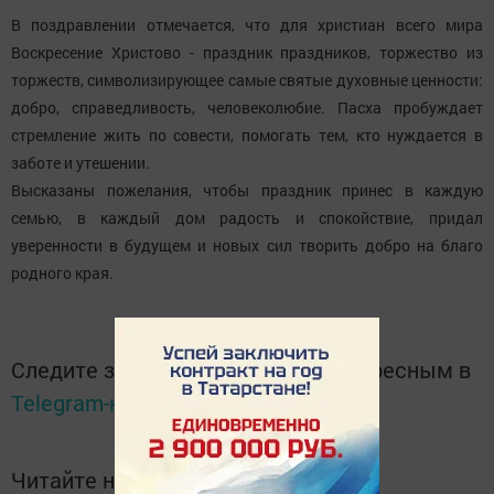
В поздравлении отмечается, что для христиан всего мира
Воскресение Христово - праздник праздников, торжество из
торжеств, символизирующее самые святые духовные ценности:
добро, справедливость, человеколюбие. Пасха пробуждает
стремление жить по совести, помогать тем, кто нуждается в
заботе и утешении.
Высказаны пожелания, чтобы праздник принес в каждую
семью, в каждый дом радость и спокойствие, придал
уверенности в будущем и новых сил творить добро на благо
родного края.
Следите за самым важным и интересным в
Telegram-канале
Татмедиа
Читайте новости Татарстана в