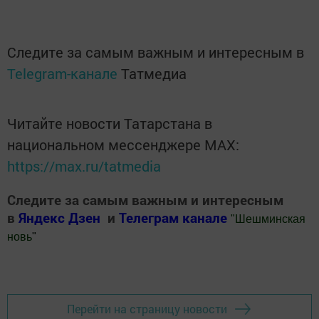
Следите за самым важным и интересным в
Telegram-канале
Татмедиа
Читайте новости Татарстана в
национальном мессенджере MАХ:
https://max.ru/tatmedia
Следите за самым важным и интересным
в
Яндекс Дзен
и
Телеграм канале
"
Шешминская
новь
"
Добавить Шешминскую новь в Яндекс.Новости
Перейти на страницу новости