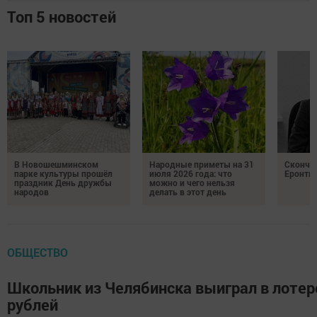
Топ 5 новостей
В Новошешминском
Народные приметы на 31
Сконча
парке культуры прошёл
июля 2026 года: что
Еронть
праздник День дружбы
можно и чего нельзя
народов
делать в этот день
ОБЩЕСТВО
Школьник из Челябинска выиграл в лотере
рублей