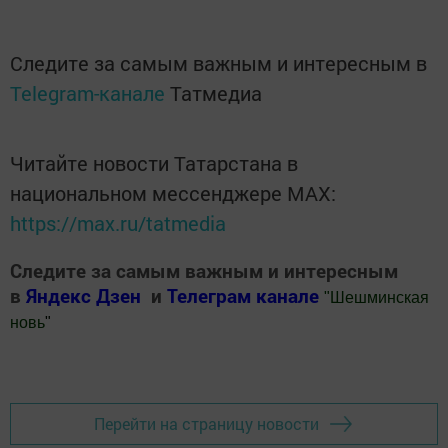
Следите за самым важным и интересным в
Telegram-канале
Татмедиа
Читайте новости Татарстана в
национальном мессенджере MАХ:
https://max.ru/tatmedia
Следите за самым важным и интересным
в
Яндекс Дзен
и
Телеграм канале
"
Шешминская
новь
"
Добавить Шешминскую новь в Яндекс.Новости
Перейти на страницу новости