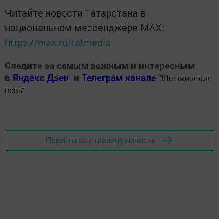
Читайте новости Татарстана в
национальном мессенджере MАХ:
https://max.ru/tatmedia
Следите за самым важным и интересным
в
Яндекс Дзен
и
Телеграм канале
"
Шешминская
новь
"
Добавить Шешминскую новь в Яндекс.Новости
Перейти на страницу новости