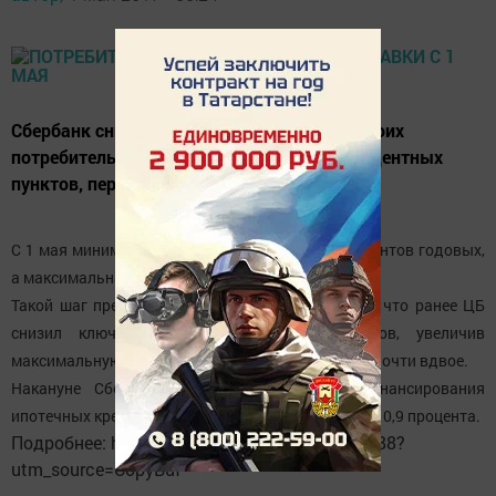
Сбербанк снизит ставки по всей линейке своих
потребительских кредитов до четырех процентных
пунктов, передает ТАСС.
С 1 мая минимальная ставка составит 12,9 процентов годовых,
а максимальная - 17 процентов.
Такой шаг представители банка объясняют тем, что ранее ЦБ
снизил ключевую ставку до 9,75 процентов, увеличив
максимальную сумму потребительского кредита почти вдвое.
Накануне Сбербанк объявил о начале рефинансирования
ипотечных кредитов по рекордно низкой ставке - 10,9 процента.
Подробнее: http://www.m24.ru/articles/138788?
utm_source=CopyBuf