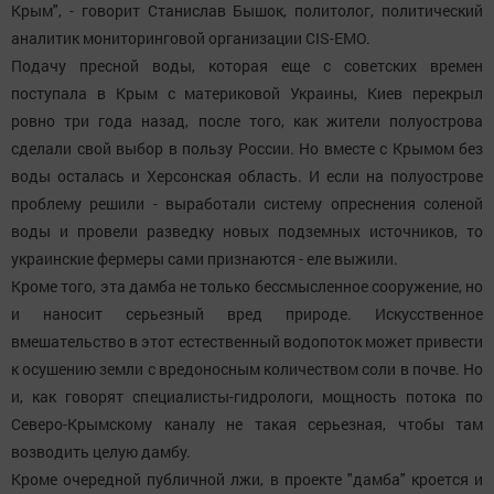
Крым", - говорит Станислав Бышок, политолог, политический
аналитик мониторинговой организации CIS-EMO.
Подачу пресной воды, которая еще с советских времен
поступала в Крым с материковой Украины, Киев перекрыл
ровно три года назад, после того, как жители полуострова
сделали свой выбор в пользу России. Но вместе с Крымом без
воды осталась и Херсонская область. И если на полуострове
проблему решили - выработали систему опреснения соленой
воды и провели разведку новых подземных источников, то
украинские фермеры сами признаются - еле выжили.
Кроме того, эта дамба не только бессмысленное сооружение, но
и наносит серьезный вред природе. Искусственное
вмешательство в этот естественный водопоток может привести
к осушению земли с вредоносным количеством соли в почве. Но
и, как говорят специалисты-гидрологи, мощность потока по
Северо-Крымскому каналу не такая серьезная, чтобы там
возводить целую дамбу.
Кроме очередной публичной лжи, в проекте "дамба" кроется и