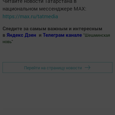
Читайте новости Татарстана в
национальном мессенджере MАХ:
https://max.ru/tatmedia
Следите за самым важным и интересным
в
Яндекс Дзен
и
Телеграм канале
"
Шешминская
новь
"
Добавить Шешминскую новь в Яндекс.Новости
Перейти на страницу новости