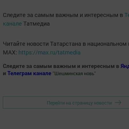
Следите за самым важным и интересным в
T
канале
Татмедиа
Читайте новости Татарстана в национальном
MАХ:
https://max.ru/tatmedia
Следите за самым важным и интересным в
Ян
и
Телеграм канале
"
Шешминская новь
"
Добавить Шешминскую новь в Яндекс.Новости
Перейти на страницу новости