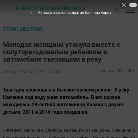
НОВОСТИ НОВОШЕШМИНСКА
16+
4
Автоматическое закрытие баннера через
Газета "Шешминская новь" - Новошешминский район
ПРОИСШЕСТВИЯ
Молодая женщина утонула вместе с
полуторагодовалым ребенком в
автомобиле съехавшим в реку
автор,
2 мая 2017 - 05:38
1390
0
0
Трагедия произошла в Высокогорском районе. В реку
Каменка под воду ушел автомобиль. В его салоне
находилась 28-летняя жительница Казани с двумя
детьми, 2011 и 2014 года рождения.
5-летнего мальчика удалось вытащить из машины. Женщина с
полуторагодовалым ребенком погибли. По данному факту