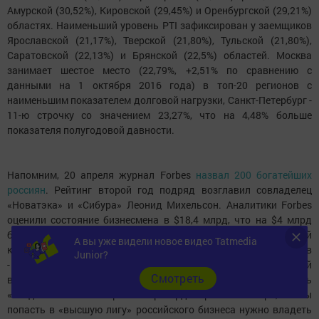
Амурской (30,52%), Кировской (29,45%) и Оренбургской (29,21%)
областях. Наименьший уровень PTI зафиксирован у заемщиков
Ярославской (21,17%), Тверской (21,80%), Тульской (21,80%),
Саратовской (22,13%) и Брянской (22,5%) областей. Москва
занимает шестое место (22,79%, +2,51% по сравнению с
данными на 1 октября 2016 года) в топ-20 регионов с
наименьшим показателем долговой нагрузки, Санкт-Петербург -
11-ю строчку со значением 23,27%, что на 4,48% больше
показателя полугодовой давности.
Напомним, 20 апреля журнал Forbes
назвал 200 богатейших
россиян
. Рейтинг второй год подряд возглавил совладелец
«Новатэка» и «Сибура» Леонид Михельсон. Аналитики Forbes
оценили состояние бизнесмена в $18,4 млрд, что на $4 млрд
больше, чем годом ранее. В списке, несмотря на экономический
А вы уже видели новое видео Tatmedia
кризис в стране, значительно увеличилось число миллиардеров
Junior?
- с 77 до 96, а совокупное состояние российских богачей
Cмотреть
выросло на $100 млрд, до $460 млрд. Более того, стоимость
«входного билета» в рейтинг рекорд выросла - теперь, чтобы
попасть в «высшую лигу» российского бизнеса нужно владеть