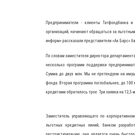
Предприниматели - клиенты Татфондбанка и 
организаций, начинают обращаться за льготными
информ» рассказали представители «Ак Барс» ба
По словам заместителя директора департамента
несколько программ поддержки предпринимате
Сумма до двух млн. Мы не претендуем на имущ
фонда. Вторая программа поглобальнее, до 100 
кредитами обратилось трое. Три заявки на 12,5 мл
Заместитель управляющего по корпоративном
льготных кредитных линий, банком разрабо
реструктуризацию, она делается очень быстр