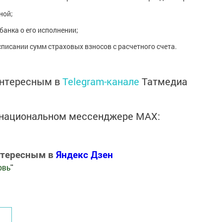
ной;
банка о его исполнении;
писании сумм страховых взносов с расчетного счета.
интересным в
Telegram-канале
Татмедиа
в национальном мессенджере MАХ:
нтересным в
Яндекс Дзен
овь
"
.Новости