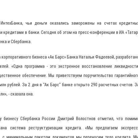
ИнтехБанка, чьи деньги оказались заморожены на счетах кредитны
 кредитами в банки. Сегодня об этом на пресс-конференции в ИА «Татар
нка и Сбербанка.
 корпоративного бизнеса «Ак Барс» Банка Натальи Фадеевой, разработан
лей. «Одна программа - это экстренное восстановление ликвидности
ественное обеспечение. Мы приветствуем поручительство гарантийног
млн рублей. За 2 дня в "Ак Барс" банке открыто 290 расчетных счетов. З
н», - сказала она.
у бизнесу Сбербанка России Дмитрий Волостнов отметил, что помим
тана система реструктуризации кредита. «Мы предлагаем экспресс
о, с минимальным пакетом документов мы переносим тело кредита. М