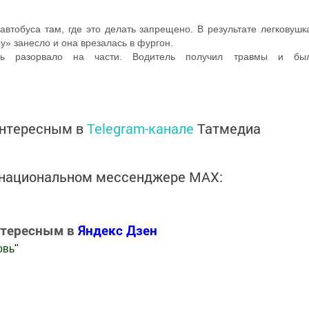
втобуса там, где это делать запрещено. В результате легковушк
у» занесло и она врезалась в фургон.
иль разорвало на части. Водитель получил травмы и бы
интересным в
Telegram-канале
Татмедиа
в национальном мессенджере MАХ:
нтересным в
Яндекс Дзен
овь
"
.Новости