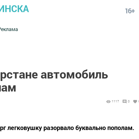
ИНСКА
16+
Реклама
арстане автомобиль
лам
1117
0
ург легковушку разорвало буквально пополам.