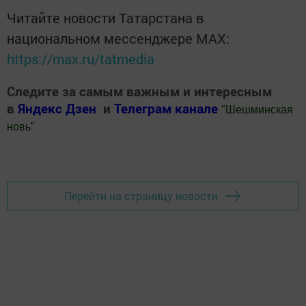
Читайте новости Татарстана в
национальном мессенджере MАХ:
https://max.ru/tatmedia
Следите за самым важным и интересным
в
Яндекс Дзен
и
Телеграм канале
"
Шешминская
новь
"
Добавить Шешминскую новь в Яндекс.Новости
Перейти на страницу новости