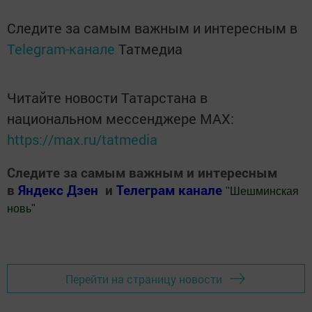
Следите за самым важным и интересным в
Telegram-канале
Татмедиа
Читайте новости Татарстана в
национальном мессенджере MАХ:
https://max.ru/tatmedia
Следите за самым важным и интересным
в
Яндекс Дзен
и
Телеграм канале
"
Шешминская
новь
"
Добавить Шешминскую новь в Яндекс.Новости
Перейти на страницу новости