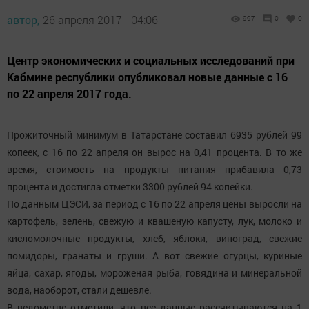
автор,
26 апреля 2017 - 04:06
997
0
0
Центр экономических и социальных исследований при
Кабмине республики опубликовал новые данные с 16
по 22 апреля 2017 года.
Прожиточный минимум в Татарстане составил 6935 рублей 99
копеек, с 16 по 22 апреля он вырос на 0,41 процента. В то же
время, стоимость на продукты питания прибавила 0,73
процента и достигла отметки 3300 рублей 94 копейки.​
По данным ЦЭСИ, за период с 16 по 22 апреля цены выросли на
картофель, зелень, свежую и квашеную капусту, лук, молоко и
кисломолочные продукты, хлеб, яблоки, виноград, свежие
помидоры, гранаты и груши. А вот свежие огурцы, куриные
яйца, сахар, ягоды, мороженая рыба, говядина и минеральной
вода, наоборот, стали дешевле.​
В ведомстве отметили, что все данные рассчитываются на 1