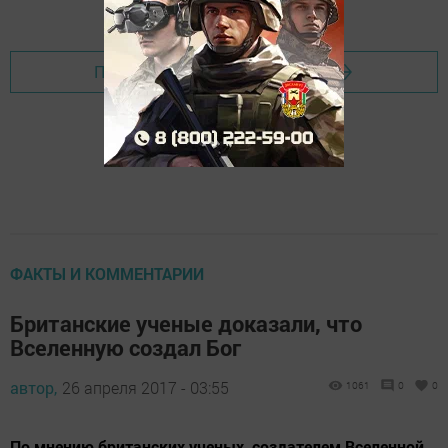
Добавить Шешминскую новь в Яндекс.Новости
Перейти на страницу новости
ФАКТЫ И КОММЕНТАРИИ
Британские ученые доказали, что
Вселенную создал Бог
автор,
26 апреля 2017 - 03:55
1061
0
0
По мнению британских ученых, создателем Вселенной