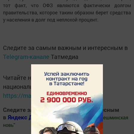
тот факт, что ОФЗ являются фактически долгом
правительства, которое таким образом берет средства
у населения в долг под неплохой процент.
Следите за самым важным и интересным в
Telegram-канале
Татмедиа
Читайте новости Татарстана в
национальном мессенджере MАХ:
https://max.ru/tatmedia
Следите за самым важным и интересным
в
Яндекс Дзен
и
Телеграм канале
"
Шешминская
новь
"