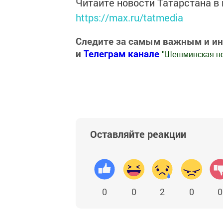
Читайте новости Татарстана 
https://max.ru/tatmedia
Следите за самым важным и и
и
Телеграм канале
"
Шешминская н
Добавить Шешминскую новь в Яндекс
Оставляйте реакции
0
0
2
0
0