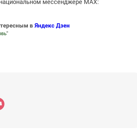
в национальном мессенджере MАХ:
нтересным в
Яндекс Дзен
овь
"
.Новости