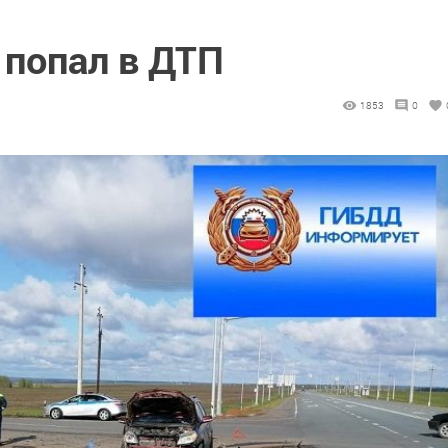
попал в ДТП
1853
0