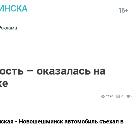
ИНСКА
16+
Реклама
ость – оказалась на
ке
2190
0
инская - Новошешминск автомобиль съехал в