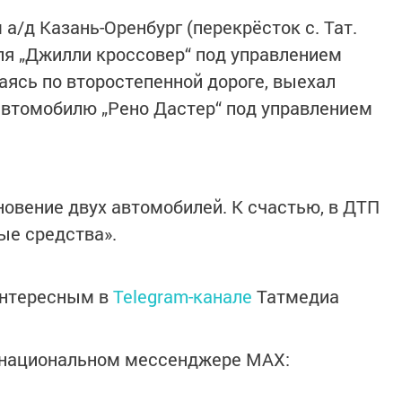
м а/д Казань-Оренбург (перекрёсток с. Тат.
ля „Джилли кроссовер“ под управлением
гаясь по второстепенной дороге, выехал
 автомобилю „Рено Дастер“ под управлением
новение двух автомобилей. К счастью, в ДТП
ые средства».
интересным в
Telegram-канале
Татмедиа
в национальном мессенджере MАХ: