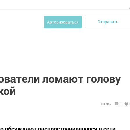
Отправить
Авторизоваться
ователи ломают голову
кой
957
0
но обсуждают распространившуюся в сети