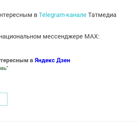
интересным в
Telegram-канале
Татмедиа
в национальном мессенджере MАХ:
нтересным в
Яндекс Дзен
овь
"
.Новости