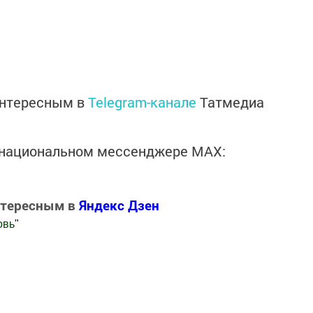
интересным в
Telegram-канале
Татмедиа
в национальном мессенджере MАХ:
нтересным в
Яндекс Дзен
овь
"
.Новости