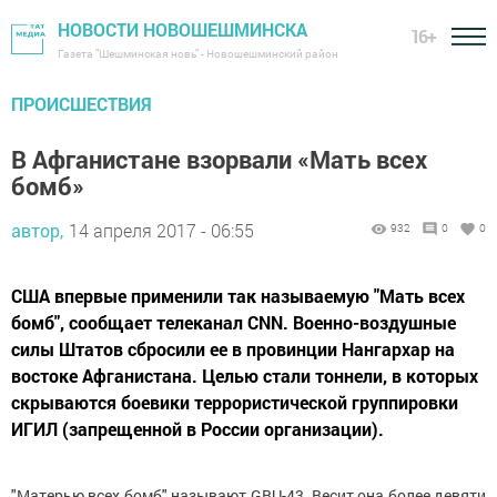
НОВОСТИ НОВОШЕШМИНСКА
16+
Газета "Шешминская новь" - Новошешминский район
ПРОИСШЕСТВИЯ
В Афганистане взорвали «Мать всех
бомб»
автор,
14 апреля 2017 - 06:55
932
0
0
США впервые применили так называемую "Мать всех
бомб", сообщает телеканал CNN. Военно-воздушные
силы Штатов сбросили ее в провинции Нангархар на
востоке Афганистана. Целью стали тоннели, в которых
скрываются боевики террористической группировки
ИГИЛ (запрещенной в России организации).
"Матерью всех бомб" называют GBU-43. Весит она более девяти