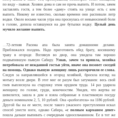
по виду - пьяная. Хозяин дома и сам не прочь выпить. И потом, зачем
заставлять гостя, а тем более «даму» стоять на улице: есть с кем
выпить. Никому не известно, сколько времени они распивали литр
водки. Около восьми часов утра она проснулась от невыносимой боли
в голове, допила оставшуюся на дне бутылки водку.
Целый день
мучило желание выпить.
…72-летняя Расима апа была занята домашними делами.
Приближался полдень. Надо приготовить обед брату, косившему
траву в огороде. Взглянув во двор, она увидела там хорошо
подвыпившую пьяную Сабиру.
Узнав, зачем та пришла, хозяйка
потребовала от нежданной гостьи уйти, иначе она позовет соседей
на помощь. Однако пьяную женщину лишь разгорячили ее слова.
Следуя за направлявшейся в огород хозяйкой, бросила взгляд на
мотыгу возле двери. В этот миг ее разум был затуманен: весь свой
гнев выплеснула на старушку этим орудием труда. 14 раз ударила
женщину по голове, груди, конечностям. Увидев, что жертва не
шевелится, зашла в дом и взяла собранные в пластиковую посуду
деньги номиналом 2, 5, 10 рублей. Она «разбогатела» на 1186 рублей.
Другой бы на ее месте, после такого ужасного преступления искал
способ унести ноги, однако Сабира,
«с полным карманом денег»
пошла дальше выпивать с очередным односельчанином. Ее в тот же