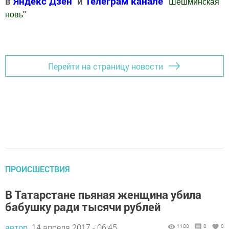
в
Яндекс Дзен
и
Телеграм канале
"
Шешминская
новь
"
Добавить Шешминскую новь в Яндекс.Новости
Перейти на страницу новости
ПРОИСШЕСТВИЯ
В Татарстане пьяная женщина убила
бабушку ради тысячи рублей
автор,
14 апреля 2017 - 06:45
1100
0
0