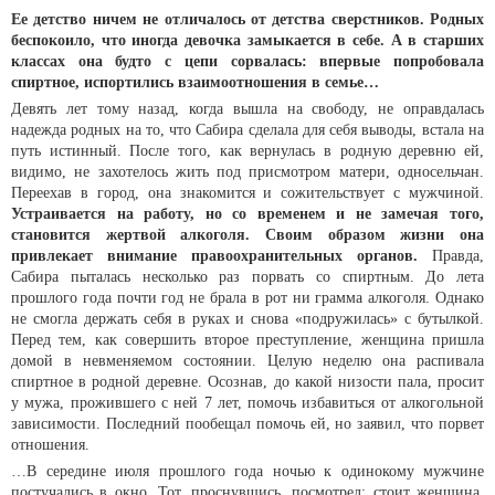
Ее детство ничем не отличалось от детства сверстников. Родных
беспокоило, что иногда девочка замыкается в себе. А в старших
классах она будто с цепи сорвалась: впервые попробовала
спиртное, испортились взаимоотношения в семье…
Девять лет тому назад, когда вышла на свободу, не оправдалась
надежда родных на то, что Сабира сделала для себя выводы, встала на
путь истинный. После того, как вернулась в родную деревню ей,
видимо, не захотелось жить под присмотром матери, односельчан.
Переехав в город, она знакомится и сожительствует с мужчиной.
Устраивается на работу, но со временем и не замечая того,
становится жертвой алкоголя. Своим образом жизни она
привлекает внимание правоохранительных органов.
Правда,
Сабира пыталась несколько раз порвать со спиртным. До лета
прошлого года почти год не брала в рот ни грамма алкоголя. Однако
не смогла держать себя в руках и снова «подружилась» с бутылкой.
Перед тем, как совершить второе преступление, женщина пришла
домой в невменяемом состоянии. Целую неделю она распивала
спиртное в родной деревне. Осознав, до какой низости пала, просит
у мужа, прожившего с ней 7 лет, помочь избавиться от алкогольной
зависимости. Последний пообещал помочь ей, но заявил, что порвет
отношения.
…В середине июля прошлого года ночью к одинокому мужчине
постучались в окно. Тот, проснувшись, посмотрел: стоит женщина,