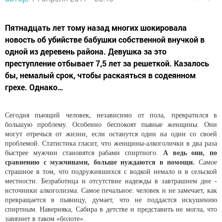
Пятнадцать лет тому назад многих шокировала
новость об убийстве бабушки собственной внучкой в
одной из деревень района. Девушка за это
преступление отбывает 7,5 лет за решеткой. Казалось
бы, немалый срок, чтобы раскаяться в содеянном
грехе. Однако…
Сегодня пьющий человек, независимо от пола, превратился в
большую проблему. Особенно беспокоят пьяные женщины. Они
могут отречься от жизни, если останутся один на один со своей
проблемой. Статистика гласит, что женщины-алкоголички в два раза
быстрее мужчин становятся рабами спиртного.
А ведь они, по
сравнению с мужчинами, больше нуждаются в помощи.
Самое
страшное в том, что подружившихся с водкой немало и в сельской
местности. Безработица и отсутствие надежды в завтрашнем дне -
источники алкоголизма. Самое печальное: человек и не замечает, как
превращается в пьяницу, думает, что не поддастся искушению
спиртным. Наверняка, Сабира в детстве и представить не могла, что
завязнет в таком «болоте».