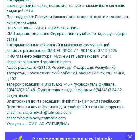
размещенной на сайте, возможна только с письменного согласия
редакций СМИ.
При поддержке Республиканского агентства по печати и массовым
коммуникациям.
Наименование СМИ: Шешминская новь
СМИ зарегистрировано Федеральной службой по надзору в сфере
связи,
информационных технологий и массовых коммуникаций
запись о регистрации СМИ ЭЛ № ФС 77 - 90148 от 07.10.2025
ФИО главного редактора: Мусин Азат Вализанович Email:
sheshminskaja-nov.dir@tatmedia.com
Адрес редакции: 423190, Российская Федерация, Республика
Татарстан, Новошешминский район, с.Новошешминск, ул.Ленина,
д.102.
Телефон редакции: 8(84348)2-21-46 - Руководитель филиала.
8(84348)2-23-46 - Бухгалтерия и отдел рекламы. 8(84348)2-24-32 -
отдел писем
Электронная почта редакции: sheshminskaja-nov@tatmedia.com
Электронная почта филиала для сообщений о фактах коррупции
sheshminskaja-nov.dir@tatmedia.com
sheshminskaja-nov@tatmedia.com
Учредитель СМИ: АО «ТАТМЕДИА»
Антикоррупционная политика
А вы уже видели новое видео Tatmedia