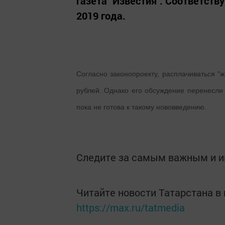
газета "Известия". Соответст
2019 года.
Согласно законопроекту, расплачиваться "
рублей. Однако его обсуждение перенесли 
пока не готова к такому нововведению.
Подробнее:
http://www.m24.ru/articles/1229
Следите за самым важным и 
utm_source=CopyBuf
Читайте новости Татарстана 
https://max.ru/tatmedia