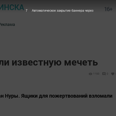
ИНСКА
16+
6
Автоматическое закрытие баннера через
Реклама
или известную мечеть
1193
0
зан Нуры. Ящики для пожертвований взломали