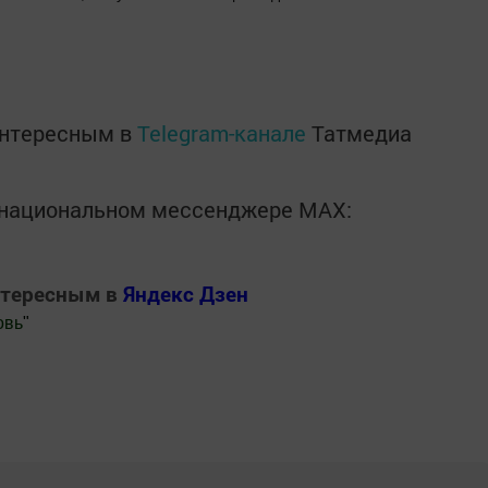
интересным в
Telegram-канале
Татмедиа
в национальном мессенджере MАХ:
нтересным в
Яндекс Дзен
овь
"
.Новости