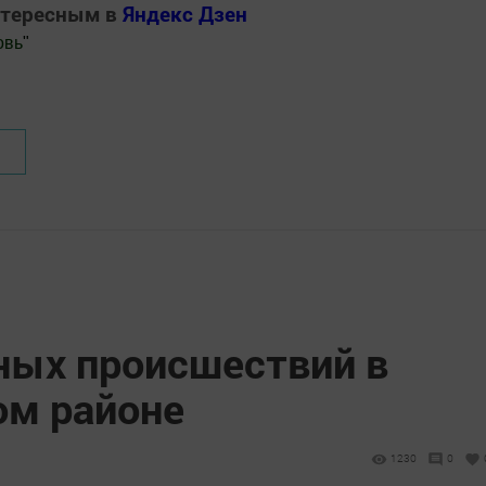
нтересным в
Яндекс Дзен
овь
"
.Новости
ных происшествий в
м районе
1230
0