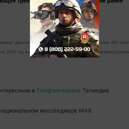
вующее требование может появиться не ранее
живыми" деньгами запретят за товары стоимостью более 300 тыся
на 2018 год из-за того, что российская платежная инфраструктур
92?
интересным в
Telegram-канале
Татмедиа
в национальном мессенджере MАХ: