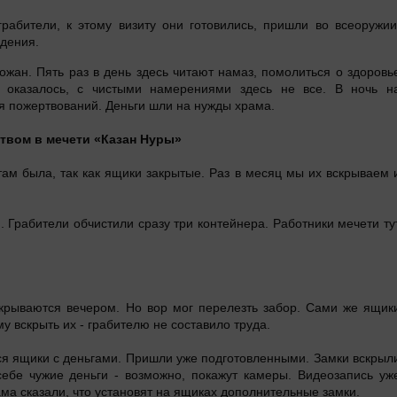
грабители, к этому визиту они готовились, пришли во всеоружии
дения.
ожан. Пять раз в день здесь читают намаз, помолиться о здоровь
ак оказалось, с чистыми намерениями здесь не все. В ночь н
я пожертвований. Деньги шли на нужды храма.
твом в мечети «Казан Нуры»
там была, так как ящики закрытые. Раз в месяц мы их вскрываем 
Грабители обчистили сразу три контейнера. Работники мечети ту
крываются вечером. Но вор мог перелезть забор. Сами же ящик
 вскрыть их - грабителю не составило труда.
ся ящики с деньгами. Пришли уже подготовленными. Замки вскрыл
себе чужие деньги - возможно, покажут камеры. Видеозапись уж
ма сказали, что установят на ящиках дополнительные замки.