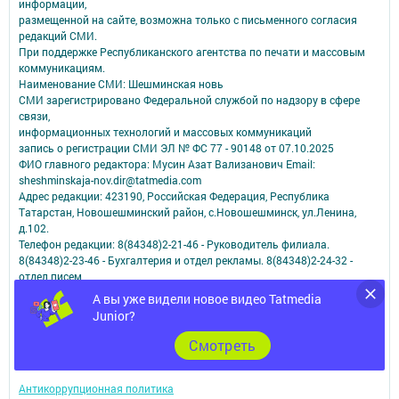
информации,
размещенной на сайте, возможна только с письменного согласия
редакций СМИ.
При поддержке Республиканского агентства по печати и массовым
коммуникациям.
Наименование СМИ: Шешминская новь
СМИ зарегистрировано Федеральной службой по надзору в сфере
связи,
информационных технологий и массовых коммуникаций
запись о регистрации СМИ ЭЛ № ФС 77 - 90148 от 07.10.2025
ФИО главного редактора: Мусин Азат Вализанович Email:
sheshminskaja-nov.dir@tatmedia.com
Адрес редакции: 423190, Российская Федерация, Республика
Татарстан, Новошешминский район, с.Новошешминск, ул.Ленина,
д.102.
Телефон редакции: 8(84348)2-21-46 - Руководитель филиала.
8(84348)2-23-46 - Бухгалтерия и отдел рекламы. 8(84348)2-24-32 -
отдел писем
Электронная почта редакции: sheshminskaja-nov@tatmedia.com
А вы уже видели новое видео Tatmedia
Электронная почта филиала для сообщений о фактах коррупции
Junior?
sheshminskaja-nov.dir@tatmedia.com
sheshminskaja-nov@tatmedia.com
Cмотреть
Учредитель СМИ: АО «ТАТМЕДИА»
Антикоррупционная политика