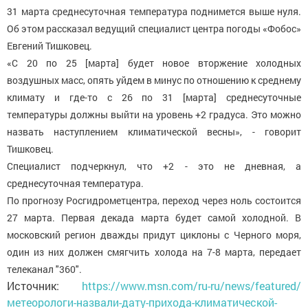
31 марта среднесуточная температура поднимется выше нуля.
Об этом рассказал ведущий специалист центра погоды «Фобос»
Евгений Тишковец.
«С 20 по 25 [марта] будет новое вторжение холодных
воздушных масс, опять уйдем в минус по отношению к среднему
климату и где-то с 26 по 31 [марта] среднесуточные
температуры должны выйти на уровень +2 градуса. Это можно
назвать наступлением климатической весны», - говорит
Тишковец.
Специалист подчеркнул, что +2 - это не дневная, а
среднесуточная температура.
По прогнозу Росгидрометцентра, переход через ноль состоится
27 марта. Первая декада марта будет самой холодной. В
московский регион дважды придут циклоны с Черного моря,
один из них должен смягчить холода на 7-8 марта, передает
телеканал "360".
Источник:
https://www.msn.com/ru-ru/news/featured/
метеорологи-назвали-дату-прихода-климатической-