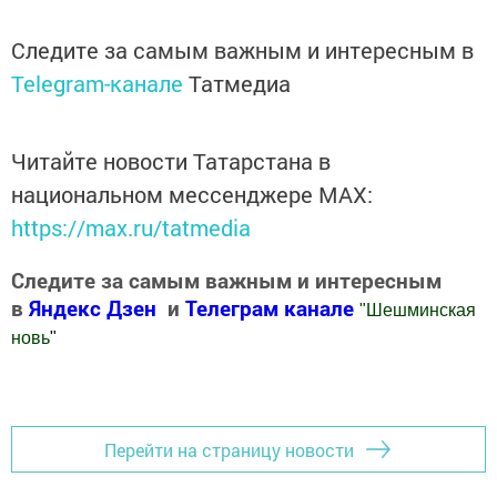
Следите за самым важным и интересным в
Telegram-канале
Татмедиа
Читайте новости Татарстана в
национальном мессенджере MАХ:
https://max.ru/tatmedia
Следите за самым важным и интересным
в
Яндекс Дзен
и
Телеграм канале
"
Шешминская
новь
"
Добавить Шешминскую новь в Яндекс.Новости
Перейти на страницу новости