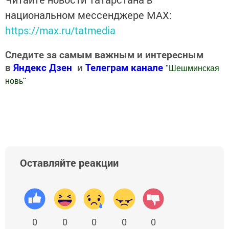
национальном мессенджере MАХ:
https://max.ru/tatmedia
Следите за самым важным и интересным
в
Яндекс Дзен
и
Телеграм канале
"
Шешминская
новь
"
Добавить Шешминскую новь в Яндекс.Новости
Оставляйте реакции
0
0
0
0
0