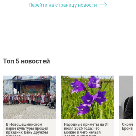
Перейти на страницу новости
Топ 5 новостей
В Новошешминском
Народные приметы на 31
Сконча
парке культуры прошёл
июля 2026 года: что
Еронть
праздник День дружбы
можно и чего нельзя
народов
делать в этот день