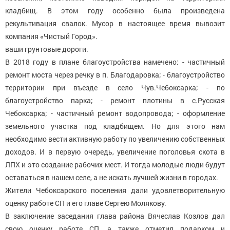
кладбищ. В этом году особенно была произведена
рекультивация свалок. Мусор в настоящее время вывозит
компания «Чистый Город».
ваши грунтовые дороги.
В 2018 году в плане благоустройства намечено: - частичный
ремонт моста через речку в п. Благодаровка; - благоустройство
территории при въезде в село Чув.Чебоксарка; - по
благоустройство парка; - ремонт плотины в с.Русская
Чебоксарка; - частичный ремонт водопровода; - оформление
земельного участка под кладбищем. Но для этого нам
необходимо вести активную работу по увеличению собственных
доходов. И в первую очередь, увеличение поголовья скота в
ЛПХ и это создание рабочих мест. И тогда молодые люди будут
оставаться в нашем селе, а не искать лучшей жизни в городах.
Жители Чебоксарского поселения дали удовлетворительную
оценку работе СП и его главе Сергею Молякову.
В заключение заседания глава района Вячеслав Козлов дал
свою оценку работе СП, а также отметил подарком и