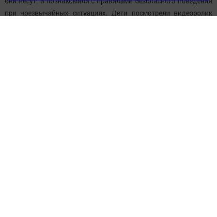
они несут, и познакомили с правилами безопасного поведения
при чрезвычайных ситуациях. Дети посмотрели видеоролик
«Терроризму - нет»!», после просмотра которого они поделились
своими впечатлениями и рассказали, что нового из занятия
узнали.
Следите за самым важным и интересным в
Telegram-канале
Татмедиа
Читайте новости Татарстана в
национальном мессенджере MАХ:
https://max.ru/tatmedia
Следите за самым важным и интересным
в
Яндекс Дзен
и
Телеграм канале
"
Шешминская