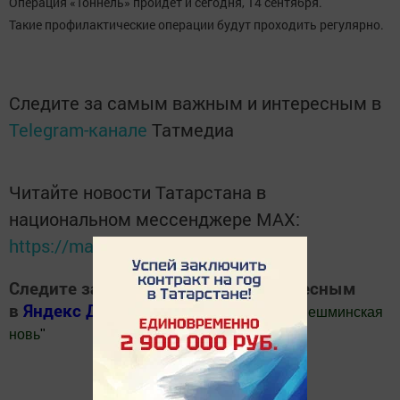
Операция «Тоннель» пройдет и сегодня, 14 сентября.
Такие профилактические операции будут проходить регулярно.
Следите за самым важным и интересным в
Telegram-канале
Татмедиа
Читайте новости Татарстана в
национальном мессенджере MАХ:
https://max.ru/tatmedia
Следите за самым важным и интересным
в
Яндекс Дзен
и
Телеграм канале
"
Шешминская
новь
"
Добавить Шешминскую новь в Яндекс.Новости