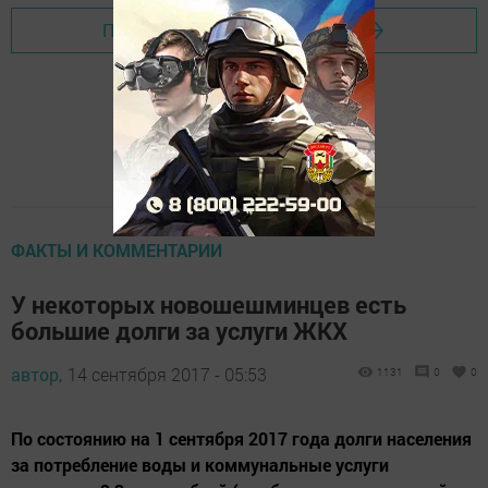
Перейти на страницу новости
ФАКТЫ И КОММЕНТАРИИ
У некоторых новошешминцев есть
большие долги за услуги ЖКХ
автор,
14 сентября 2017 - 05:53
1131
0
0
По состоянию на 1 сентября 2017 года долги населения
за потребление воды и коммунальные услуги