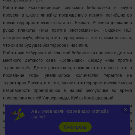
Работники Екатерининской сельской библиотеки и клуба
провели в школе линейку, посвящённую памяти погибших во
время террористического акта в г. Беслан . Ученики держали в
руках плакаты «Мы против экстремизма», «Скажем НЕТ
экстремизму!», «Мы против терроризма», тем самым показав,
что они за будущее без террора и насилия.
Работники Акбуринской сельской библиотеки провели с детьми
местного детского сада «Солнышко» беседу «Мы против
терроризма!». Детям рассказали, насколько он опасен, что в
последние годы увеличилось количество терактов на
территории России, и о том, какие антитеррористические меры
безопасности проводились в нашей республике во время
проведения летней Универсиады, Кубка Конфедераций.
Специалисты отделения социальной помощи семье и детям
А вы уже видели новое видео Tatmedia
КЦСОН «Забота» провели со своими подопечными групповое
Junior?
занятие «Экстремизму - нет!». В игровой форме детям о том, что
Cмотреть
такое экстремизм и терроризм, какую угрозу для человечества