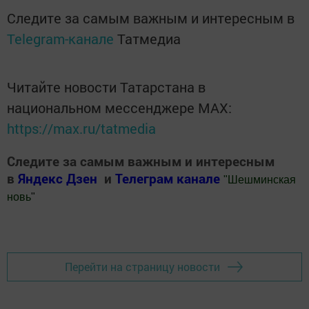
Следите за самым важным и интересным в
Telegram-канале
Татмедиа
Читайте новости Татарстана в
национальном мессенджере MАХ:
https://max.ru/tatmedia
Следите за самым важным и интересным
в
Яндекс Дзен
и
Телеграм канале
"
Шешминская
новь
"
Добавить Шешминскую новь в Яндекс.Новости
Перейти на страницу новости