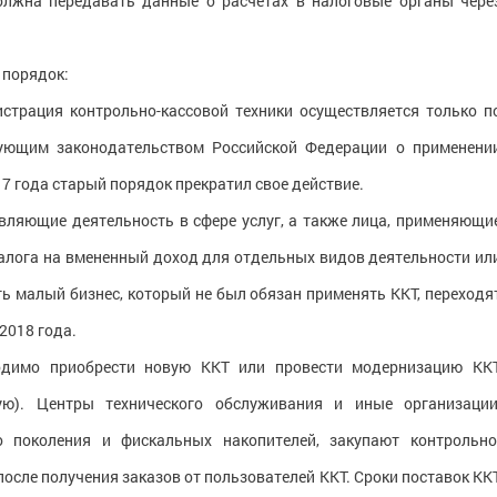
олжна передавать данные о расчетах в налоговые органы чере
 порядок:
истрация контрольно-кассовой техники осуществляется только п
вующим законодательством Российской Федерации о применени
17 года старый порядок прекратил свое действие.
твляющие деятельность в сфере услуг, а также лица, применяющи
налога на вмененный доход для отдельных видов деятельности ил
ть малый бизнес, который не был обязан применять ККТ, переходя
2018 года.
одимо приобрести новую ККТ или провести модернизацию КК
ую). Центры технического обслуживания и иные организации
 поколения и фискальных накопителей, закупают контрольно
после получения заказов от пользователей ККТ. Сроки поставок КК