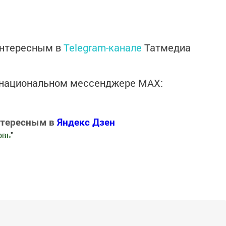
интересным в
Telegram-канале
Татмедиа
в национальном мессенджере MАХ:
нтересным в
Яндекс Дзен
овь
"
.Новости