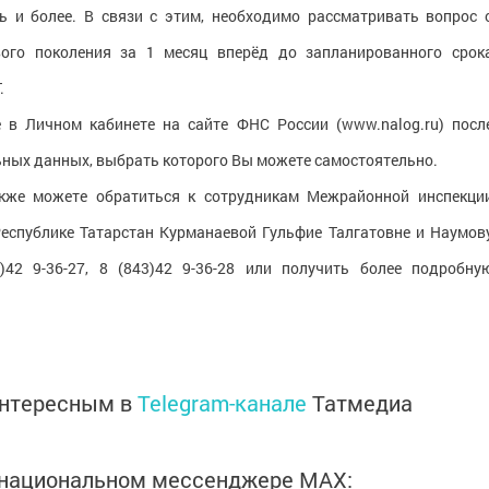
ь и более. В связи с этим, необходимо рассматривать вопрос 
ового поколения за 1 месяц вперёд до запланированного срок
.
 в Личном кабинете на сайте ФНС России (www.nalog.ru) посл
ьных данных, выбрать которого Вы можете самостоятельно.
акже можете обратиться к сотрудникам Межрайонной инспекци
спублике Татарстан Курманаевой Гульфие Талгатовне и Наумов
)42 9-36-27, 8 (843)42 9-36-28 или получить более подробну
интересным в
Telegram-канале
Татмедиа
в национальном мессенджере MАХ: