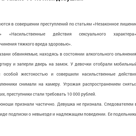
яются в совершении преступлений по статьям «Незаконное лишени
е» «Насильственные действия сексуального характера»
ичинения тяжкого вреда здоровью».
Казани обвиняемые, находясь в состоянии алкогольного опьянения
ртиру и заперли дверь на замок. У девочки отобрали мобильны
с особой жестокостью и совершили насильственные действи
шленники снимали на камеру. Угрожая распространением сняты
ких, преступники стали требовать 10 000 рублей.
юноши признали частично. Девушка не признала. Следователем 
виде подписки о невыезде и надлежащем поведении. Ее подельник